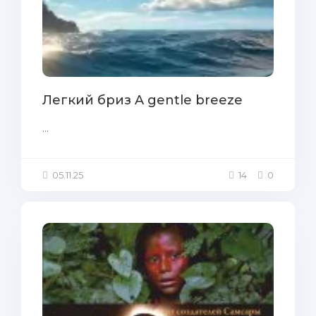
Легкий бриз A gentle breeze
...
05.11.25
14
0