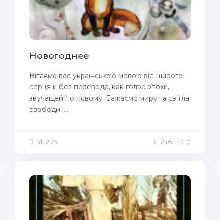
Новогоднее
Вітаємо вас українською мовою від щирого
серця и без перевода, как голос эпохи,
звучащей по новому. Бажаємо миру та світла
свободи !...
31.12.25
246
0