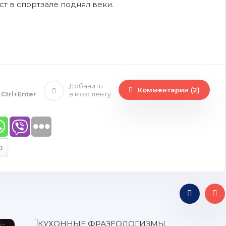
ст в спортзале поднял веки.
Добавить
Комментарии (2)
е
Ctrl+Enter
в мою ленту
0