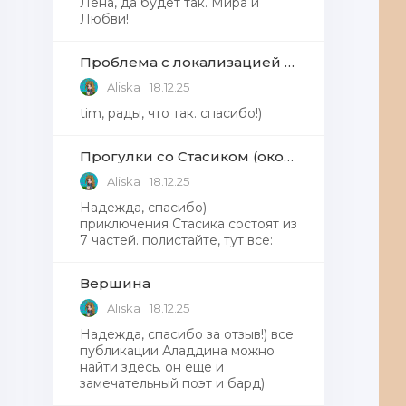
Лена, да будет так. Мира и
Любви!
Проблема с локализацией языков Windows Defender, Microsoft Store в Windows 11
Aliska
18.12.25
tim, рады, что так. спасибо!)
Прогулки со Стасиком (окончание)
Aliska
18.12.25
Надежда, спасибо)
приключения Стасика состоят из
7 частей. полистайте, тут все:
Вершина
Aliska
18.12.25
Надежда, cпасибо за отзыв!) все
публикации Аладдина можно
найти здесь. он еще и
замечательный поэт и бард)