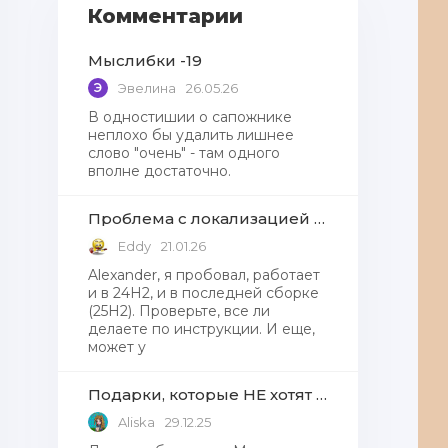
Комментарии
Мыслибки -19
Э
Эвелина
26.05.26
В одностишии о сапожнике
неплохо бы удалить лишнее
слово "очень" - там одного
вполне достаточно.
Проблема с локализацией языков Windows Defender, Microsoft Store в Windows 11
Eddy
21.01.26
Alexander, я пробовал, работает
и в 24H2, и в последней сборке
(25H2). Проверьте, все ли
делаете по инструкции. И еще,
может у
Подарки, которые НЕ хотят получать от Деда Мороза
Aliska
29.12.25