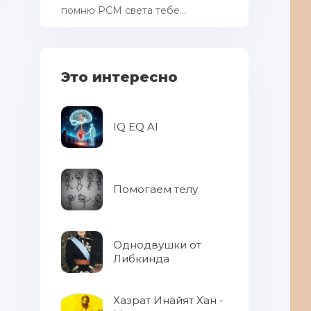
помню РСМ cвета тебе...
Это интересно
IQ EQ AI
Помогаем телу
Откуда берутся дети - 2. Взрослые
комментируют детскую книжку (38
картинок)
Однодвушки от
Либкинда
Хазрат Инайят Хан -