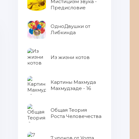
Мистицизм звука -
Предисловие
ОдноДвушки от
Либкинда
Из жизни котов
Картины Махмуда
Махмудзаде - 16
Общая Теория
Роста Человечества
7 уроков от Уолта