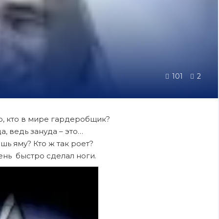
101
2
р, кто в мире гардеробщик?
а, ведь зануда – это…
шь яму? Кто ж так роет?
нь быстро сделал ноги.