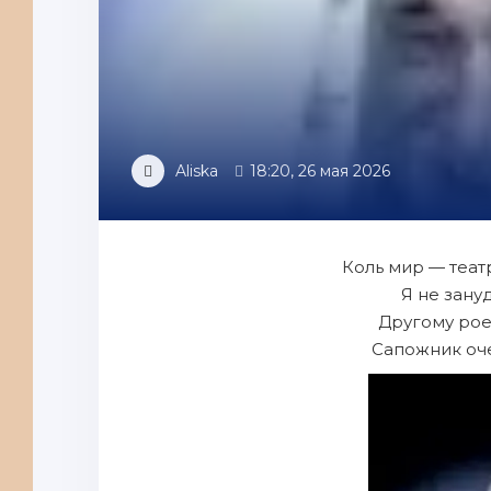
Aliska
18:20, 26 мая 2026
Коль мир — теат
Я не зануд
Другому рое
Сапожник оче