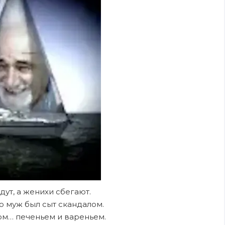
дут, а женихи сбегают.
но муж был сыт скандалом.
ом… печеньем и вареньем.