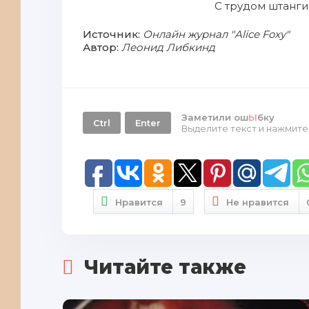
С трудом штанги
Источник:
Онлайн журнал "Alice Foxy"
Автор:
Леонид Либкинд
Заметили ош
Ы
бку
Ctrl
Enter
Выделите текст и нажмит
Нравится
9
Не нравится
Читайте также