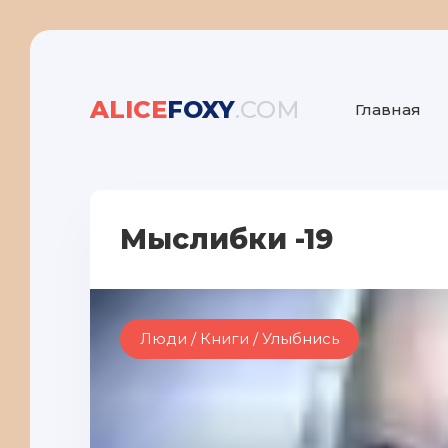
ALICE
FOXY
.COM
Главная
Мыслибки -19
Люди / Книги / Улыбнись