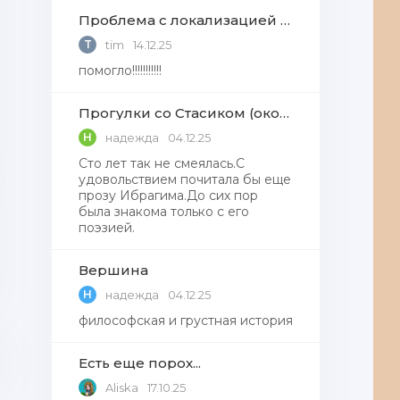
Проблема с локализацией языков Windows Defender, Microsoft Store в Windows 11
T
tim
14.12.25
помогло!!!!!!!!!!!
Прогулки со Стасиком (окончание)
Н
надежда
04.12.25
Сто лет так не смеялась.С
удовольствием почитала бы еще
прозу Ибрагима.До сих пор
была знакома только с его
поэзией.
Вершина
Н
надежда
04.12.25
философская и грустная история
Есть еще порох...
Aliska
17.10.25