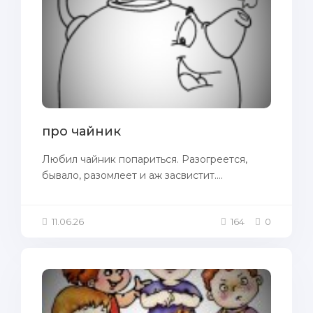
про чайник
Любил чайник попариться. Разогреется,
бывало, разомлеет и аж засвистит....
11.06.26
164
0