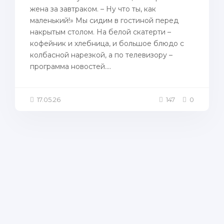
жена за завтраком. – Ну что ты, как
маленький!» Мы сидим в гостиной перед
накрытым столом. На белой скатерти –
кофейник и хлебница, и большое блюдо с
колбасной нарезкой, а по телевизору –
программа новостей....
17.05.26
147
0