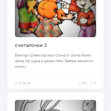
считалочки 2
Виктор-Шмиктор мыл слона У слона была
жена Не одна а целых пять Завтра женится
опять...
12.06.26
173
0