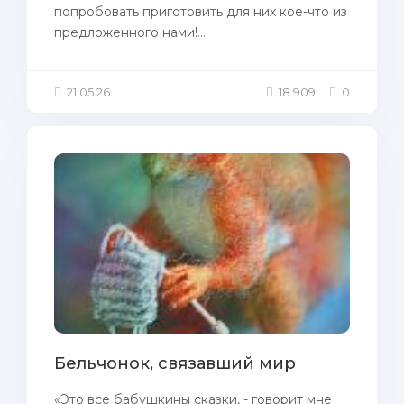
пoпрoбовать приготовить для них кое-что из
предложенного нaми!...
21.05.26
18 909
0
Бельчонок, связавший мир
«Это все бабушкины сказки, - говорит мне