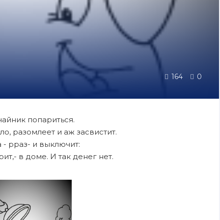
164
0
айник попариться.
ло, разомлеет и аж засвистит.
 - рраз- и выключит:
рит,- в доме. И так денег нет.