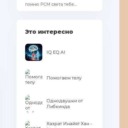
помню РСМ cвета тебе...
огородные работы
Это интересно
IQ EQ AI
Помогаем телу
Однодвушки от
Либкинда
Хазрат Инайят Хан -