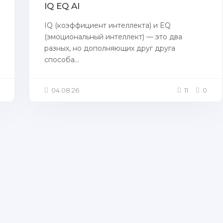
IQ EQ AI
IQ (коэффициент интеллекта) и EQ
(эмоциональный интеллект) — это два
разных, но дополняющих друг друга
способа...
04.08.26
11
0