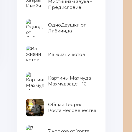
Мистицизм звука -
Предисловие
ОдноДвушки от
Либкинда
Из жизни котов
Картины Махмуда
Махмудзаде - 16
Общая Теория
Роста Человечества
7 уроков от Уолта