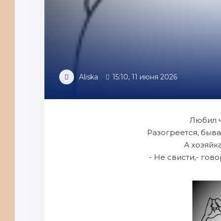
Aliska
15:10, 11 июня 2026
Любил ч
Разогреется, быва
А хозяйка
- Не свисти,- гово