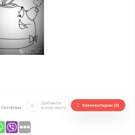
Добавить
Комментарии (0)
е
Ctrl+Enter
в мою ленту