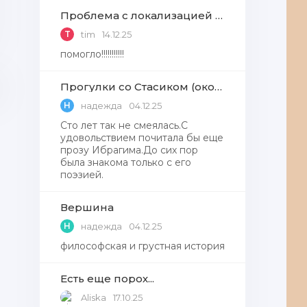
Проблема с локализацией языков Windows Defender, Microsoft Store в Windows 11
T
tim
14.12.25
помогло!!!!!!!!!!!
Прогулки со Стасиком (окончание)
Н
надежда
04.12.25
Сто лет так не смеялась.С
удовольствием почитала бы еще
прозу Ибрагима.До сих пор
была знакома только с его
поэзией.
Вершина
Н
надежда
04.12.25
философская и грустная история
Есть еще порох...
Aliska
17.10.25