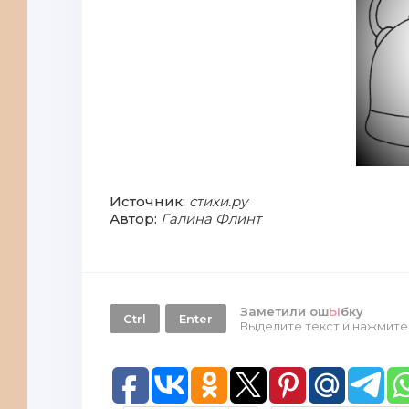
Источник:
стихи.ру
Автор:
Галина Флинт
Заметили ош
Ы
бку
Ctrl
Enter
Выделите текст и нажмит