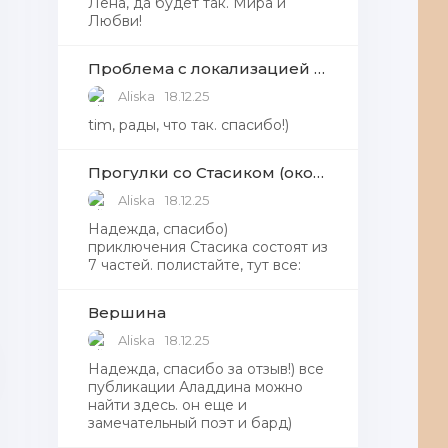
Лена, да будет так. Мира и
Любви!
Проблема с локализацией языков Windows Defender, Microsoft Store в Windows 11
Aliska
18.12.25
tim, рады, что так. спасибо!)
Прогулки со Стасиком (окончание)
Aliska
18.12.25
Надежда, спасибо)
приключения Стасика состоят из
7 частей. полистайте, тут все:
Вершина
Aliska
18.12.25
Надежда, cпасибо за отзыв!) все
публикации Аладдина можно
найти здесь. он еще и
замечательный поэт и бард)