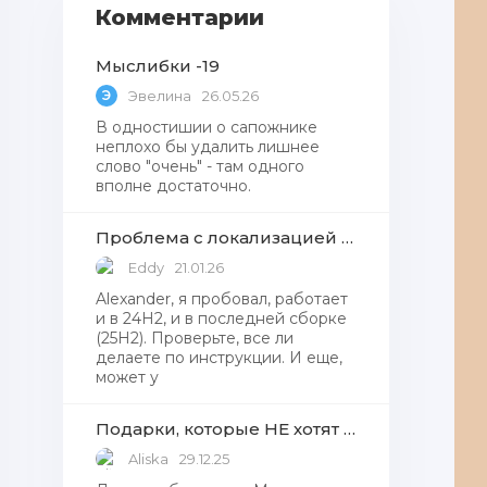
Комментарии
Мыслибки -19
Э
Эвелина
26.05.26
В одностишии о сапожнике
неплохо бы удалить лишнее
слово "очень" - там одного
вполне достаточно.
Проблема с локализацией языков Windows Defender, Microsoft Store в Windows 11
Eddy
21.01.26
Alexander, я пробовал, работает
и в 24H2, и в последней сборке
(25H2). Проверьте, все ли
делаете по инструкции. И еще,
может у
Подарки, которые НЕ хотят получать от Деда Мороза
Aliska
29.12.25