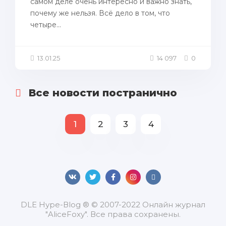
самом деле очень интересно и важно знать,
почему же нельзя. Всё дело в том, что
четыре...
13.01.25
14 097
0
Все новости постранично
1
2
3
4
DLЕ Нуре-Вlоg ® © 2007-2022 Онлайн журнал
"AliceFoxy". Все права сохранены.