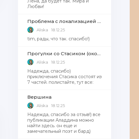
Лена, да будет так. Мира и
Любви!
Проблема с локализацией языков Windows Defender, Microsoft Store в Windows 11
Aliska
18.12.25
tim, рады, что так. спасибо!)
Прогулки со Стасиком (окончание)
Aliska
18.12.25
Надежда, спасибо)
приключения Стасика состоят из
7 частей. полистайте, тут все:
Вершина
Aliska
18.12.25
Надежда, cпасибо за отзыв!) все
публикации Аладдина можно
найти здесь. он еще и
замечательный поэт и бард)