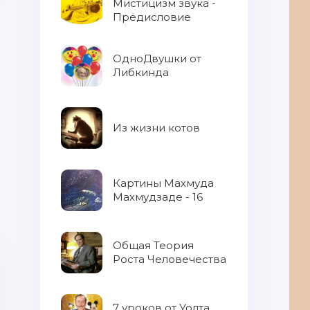
Мистицизм звука -
Предисловие
ОдноДвушки от
Либкинда
Из жизни котов
Картины Махмуда
Махмудзаде - 16
Общая Теория
Роста Человечества
7 уроков от Уолта