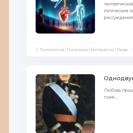
человеческий
логические з
рассуждения; 
Психология / Полезное / Интересно / Люди
Однодву
Любовь прошл
тоже....