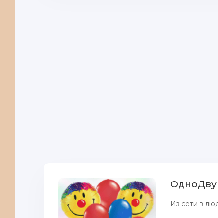
ОдноДву
Из сети в люд