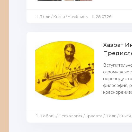
Люди / Книги / Улыбнись
28.07.26
Хазрат Ин
Предисл
Вступительно
огромная чес
переводу это
философия, р
красноречиво
Любовь / Психология / Красота / Люди / Книг