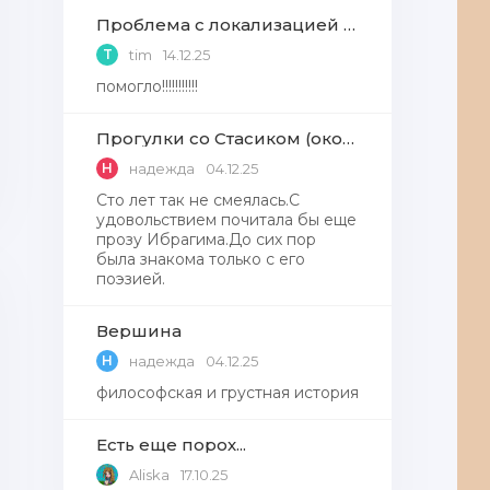
Проблема с локализацией языков Windows Defender, Microsoft Store в Windows 11
T
tim
14.12.25
помогло!!!!!!!!!!!
Прогулки со Стасиком (окончание)
Н
надежда
04.12.25
Сто лет так не смеялась.С
удовольствием почитала бы еще
прозу Ибрагима.До сих пор
была знакома только с его
поэзией.
Вершина
Н
надежда
04.12.25
философская и грустная история
Есть еще порох...
Aliska
17.10.25