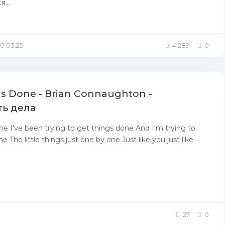
...
10.03.25
4 289
0
s Done - Brian Connaughton -
ь дела
ne I've been trying to get things done And I'm trying to
e The little things just one by one Just like you just like
27
0