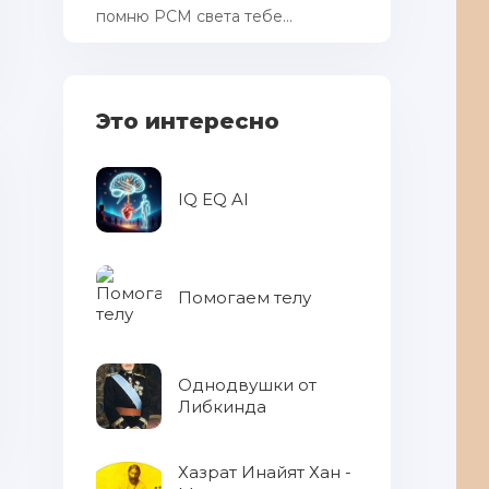
помню РСМ cвета тебе...
Это интересно
IQ EQ AI
Помогаем телу
Однодвушки от
Либкинда
Хазрат Инайят Хан -