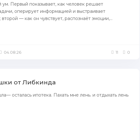
 ум. Первый показывает, как человек решает
адачи, оперирует информацией и выстраивает
второй — как он чувствует, распознаёт эмоции,...
04.08.26
11
0
шки от Либкинда
а— осталась ипотека. Пахать мне лень. и отдыхать лень