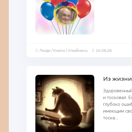
Люди / Книги / Улыбнись
24.06.26
Из жизни
Здоровенный
и тосковал. Е
глубоко ошиб
имеющим сво
тоска....