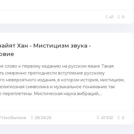
41
0
айят Хан - Мистицизм звука -
овие
е слово к первому изданию на русском языке Такая
ть смиренно преподнести вступление русскому
го невероятного издания, в котором история, мистицизм,
елигиозная символика и музыкальное понимание так
 переплетены. Мистическая наука вибраций,...
и / Необычное
28.06.26
47 932
0