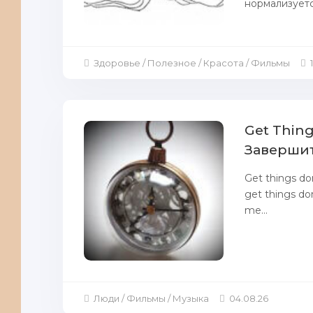
нормализуется
Здоровье / Полезное / Красота / Фильмы
Get Thing
Завершит
Get things do
get things don
me...
Люди / Фильмы / Музыка
04.08.26