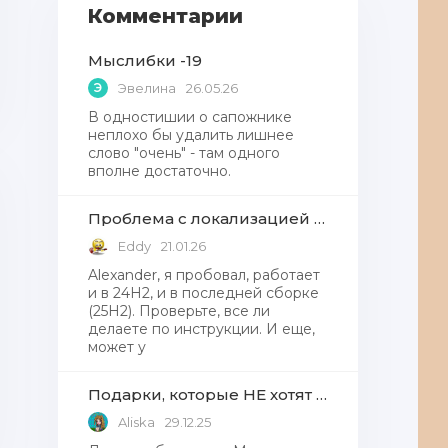
Комментарии
Мыслибки -19
Э
Эвелина
26.05.26
В одностишии о сапожнике
неплохо бы удалить лишнее
слово "очень" - там одного
вполне достаточно.
Проблема с локализацией языков Windows Defender, Microsoft Store в Windows 11
Eddy
21.01.26
Alexander, я пробовал, работает
и в 24H2, и в последней сборке
(25H2). Проверьте, все ли
делаете по инструкции. И еще,
может у
Подарки, которые НЕ хотят получать от Деда Мороза
Aliska
29.12.25