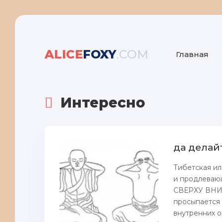
ALICE
FOXY
.COM
Главная
Интересно
да делайт
Тибетская ил
и продлева
СВЕРХУ ВНИ
просыпается 
внутренних о