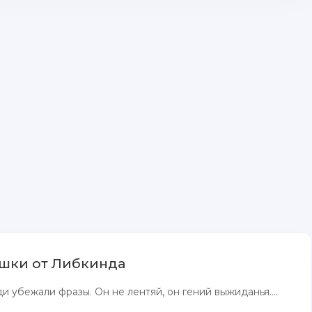
шки от Либкинда
и убежали фразы. Он не лентяй, он гений выжиданья....