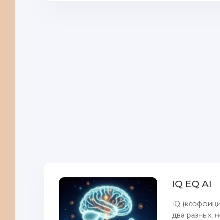
IQ EQ AI
IQ (коэффици
два разных, 