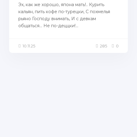
Эх, как же хорошо, япона мать!.. Курить
кальян, пить кофе по-турецки, С похмелья
рьяно Господу внимать, И с девкам
общаться... Не по-деццки!...
10.11.25
285
0