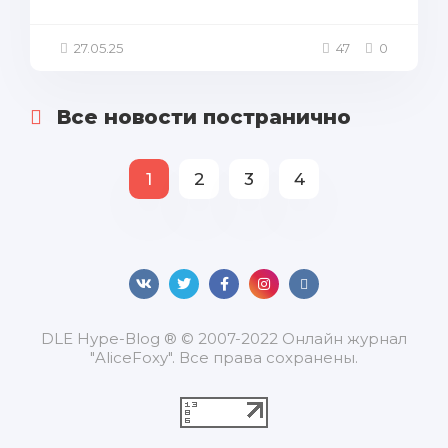
27.05.25
47
0
Все новости постранично
1
2
3
4
DLЕ Нуре-Вlоg ® © 2007-2022 Онлайн журнал
"AliceFoxy". Все права сохранены.