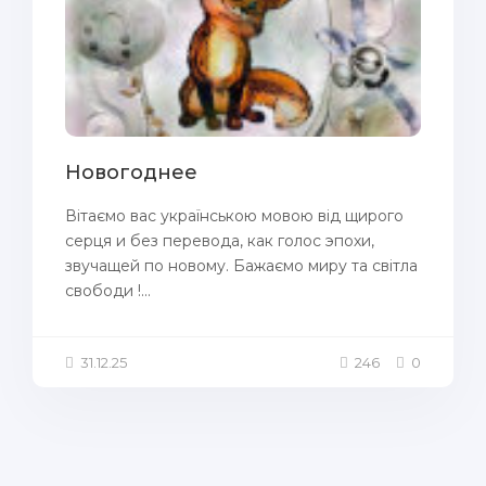
Новогоднее
Вітаємо вас українською мовою від щирого
серця и без перевода, как голос эпохи,
звучащей по новому. Бажаємо миру та світла
свободи !...
31.12.25
246
0