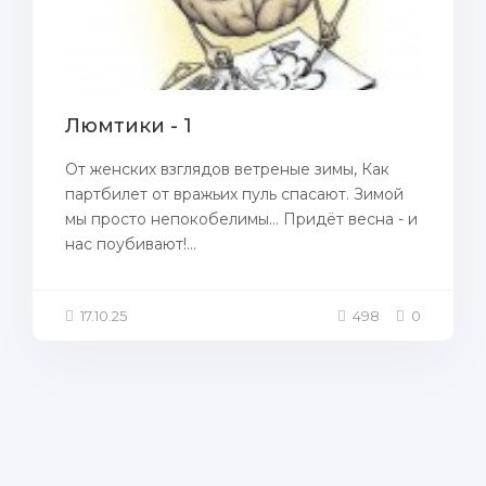
Люмтики - 1
От женских взглядов ветреные зимы, Как
партбилет от вражьих пуль спасают. Зимой
мы просто непокобелимы… Придёт весна - и
нас поубивают!...
17.10.25
498
0