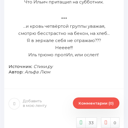
Что Ильич притащил на субботник.
***
...и кровь четвёртой группы уважая,
смотрю бесстрастно на бекон, на хлеб...
Я в зеркале себя не отражаю???
Нееее!!!
Иль трюмо пропИл, или ослеп!
Источник:
Стихи.ру
Автор:
Альфа Люм
Добавить
Комментарии (0)
в мою ленту
33
0