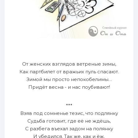
От женских взглядов ветреные зимы,
Как партбилет от вражьих пуль спасают.
Зимой мы просто непокобелимы…
Придёт весна - и нас поубивают!
***
Взяв под сомненье тезис, что подлянку
Судьба готовит, где её не ждёшь,
С разбега въехал задом на полянку
И убедился. Так же, как и ёж.