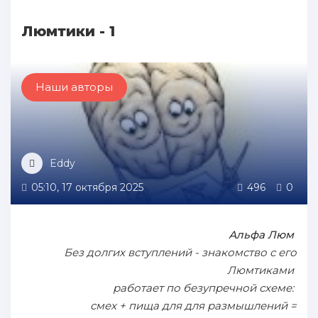
Люмтики - 1
Наши авторы
Eddy
05:10, 17 октября 2025
496
0
Альфа Люм
Без долгих вступлений - знакомство с его
Люмтиками
работает по безупречной схеме:
смех + пища для для размышлений =