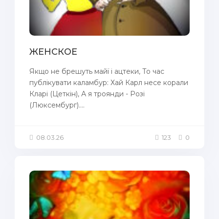
ЖЕНСКОЕ
Якщо не брешуть майї і ацтеки, То час
публікувати каламбур: Хай Карл несе корали
Кларі (Цеткін), А я троянди - Розі
(Люксембург)....
08.03.26
123
0