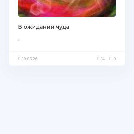
В ожидании чуда
...
10.03.26
14
0