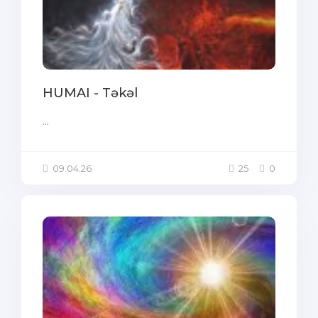
HUMAI - Təkəl
...
09.04.26
25
0