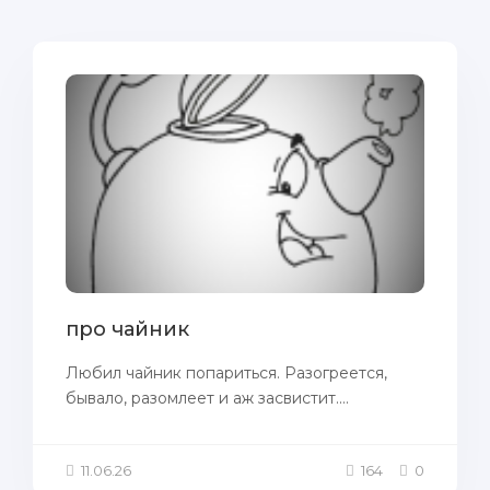
про чайник
Любил чайник попариться. Разогреется,
бывало, разомлеет и аж засвистит....
11.06.26
164
0