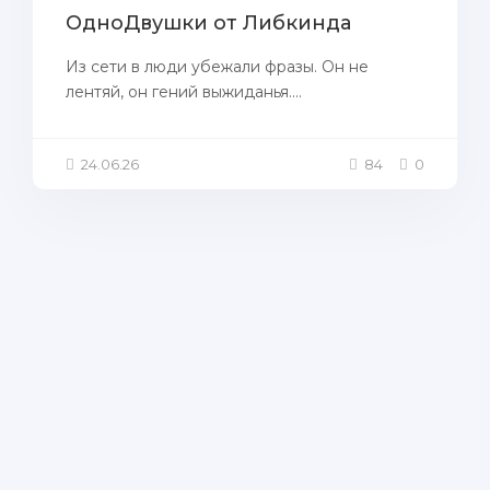
ОдноДвушки от Либкинда
Из сети в люди убежали фразы. Он не
лентяй, он гений выжиданья....
24.06.26
84
0