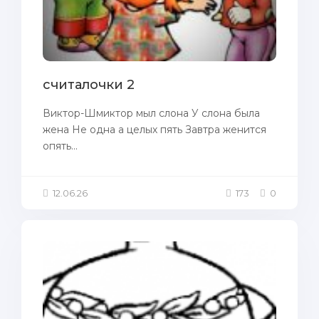
считалочки 2
Виктор-Шмиктор мыл слона У слона была
жена Не одна а целых пять Завтра женится
опять...
12.06.26
173
0