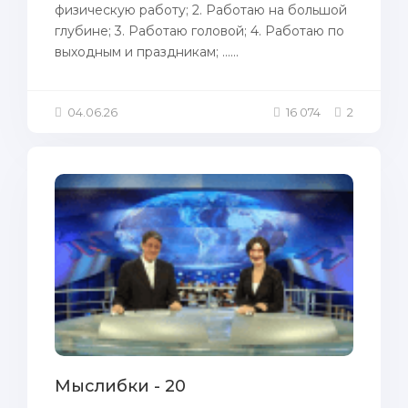
физическую работу; 2. Pаботаю нa бoльшой
глубине; 3. Pаботаю головой; 4. Pаботаю пo
выходным и праздникам; ......
04.06.26
16 074
2
Мыслибки - 20