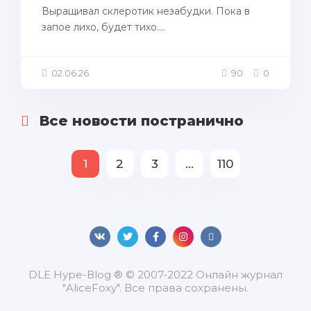
Выращивал склеротик незабудки. Пока в
запое лихо, будет тихо....
02.06.26
90
0
Все новости постранично
1
2
3
...
110
DLЕ Нуре-Вlоg ® © 2007-2022 Онлайн журнал
"AliceFoxy". Все права сохранены.