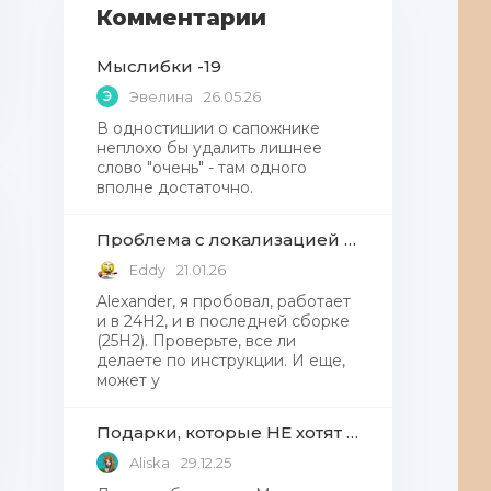
Комментарии
Мыслибки -19
Э
Эвелина
26.05.26
В одностишии о сапожнике
неплохо бы удалить лишнее
слово "очень" - там одного
вполне достаточно.
Проблема с локализацией языков Windows Defender, Microsoft Store в Windows 11
Eddy
21.01.26
Alexander, я пробовал, работает
и в 24H2, и в последней сборке
(25H2). Проверьте, все ли
делаете по инструкции. И еще,
может у
Подарки, которые НЕ хотят получать от Деда Мороза
Aliska
29.12.25