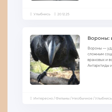
Улыбнись
20.12.25
Вороны: 
Вороны — уд
сложным соци
врановых и в
Антарктиды и
Интересно / Фильмы / Необычное / Улыбнись