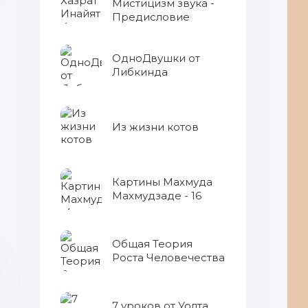
Мистицизм звука -
Предисловие
ОдноДвушки от
Либкинда
Из жизни котов
Картины Махмуда
Махмудзаде - 16
Общая Теория
Роста Человечества
7 уроков от Уолта