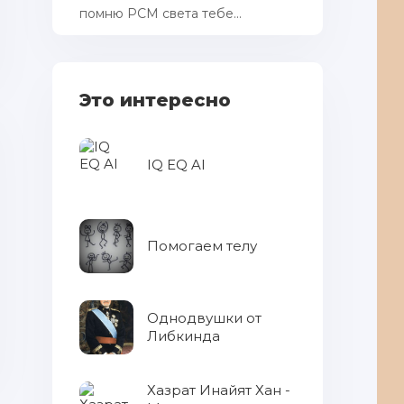
помню РСМ cвета тебе...
Это интересно
IQ EQ AI
Помогаем телу
Однодвушки от
Либкинда
Хазрат Инайят Хан -