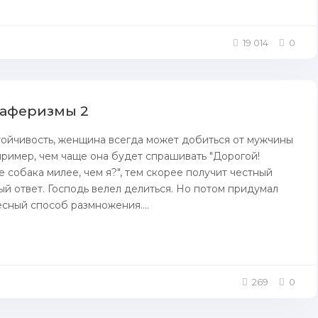
19 014
0
 аферизмы 2
ойчивость, женщина всегда может добиться от мужчины
пример, чем чаще она будет спрашивать "Дорогой!
 собака милее, чем я?", тем скорее получит честный
й ответ. Господь велел делиться. Но потом придумал
сный способ размножения....
269
0