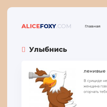
ALICE
FOXY
.COM
Главная
Улыбнись
ленивые
В суициде нет
женщина говор
огорчать тебя