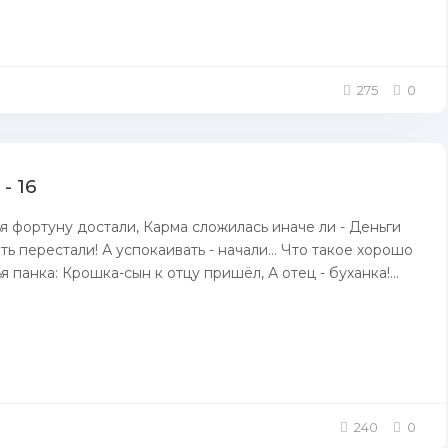
275
0
- 16
ья фортуну достали, Карма сложилась иначе ли - Деньги
ь перестали! А успокаивать - начали... Что такое хорошо
я панка: Крошка-сын к отцу пришёл, А отец - буханка!...
240
0