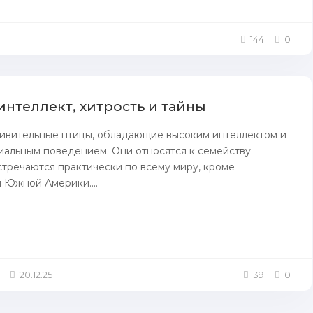
144
0
интеллект, хитрость и тайны
ивительные птицы, обладающие высоким интеллектом и
альным поведением. Они относятся к семейству
стречаются практически по всему миру, кроме
 Южной Америки....
20.12.25
39
0