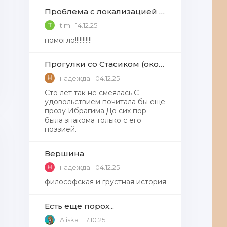
Проблема с локализацией языков Windows Defender, Microsoft Store в Windows 11
T
tim
14.12.25
помогло!!!!!!!!!!!
Прогулки со Стасиком (окончание)
Н
надежда
04.12.25
Сто лет так не смеялась.С
удовольствием почитала бы еще
прозу Ибрагима.До сих пор
была знакома только с его
поэзией.
Вершина
Н
надежда
04.12.25
философская и грустная история
Есть еще порох...
Aliska
17.10.25