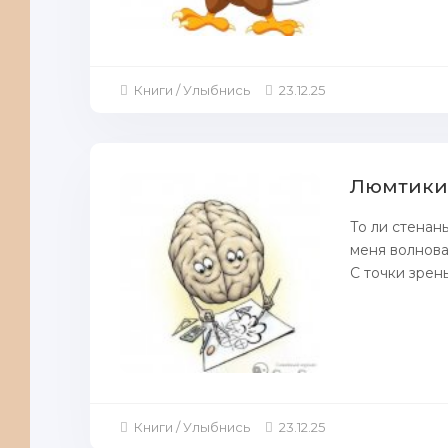
Книги / Улыбнись
23.12.25
Люмтики 
То ли стенан
меня волноват
С точки зрень
Книги / Улыбнись
23.12.25