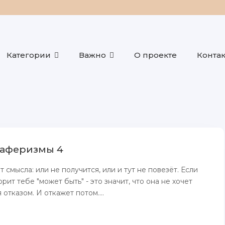
Категории
Важно
О проекте
Конта
 аферизмы 4
 смысла: или не получится, или и тут не повезёт. Если
ит тебе "может быть" - это значит, что она не хочет
 отказом. И откажет потом....