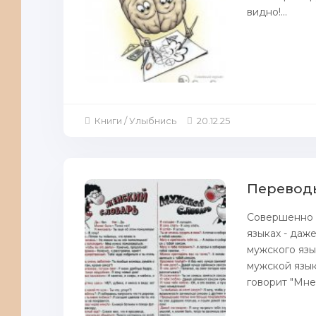
видно!...
Книги / Улыбнись
20.12.25
Переводы
Совершенно о
языках - даж
мужского язы
мужской язык
говорит "Мне 