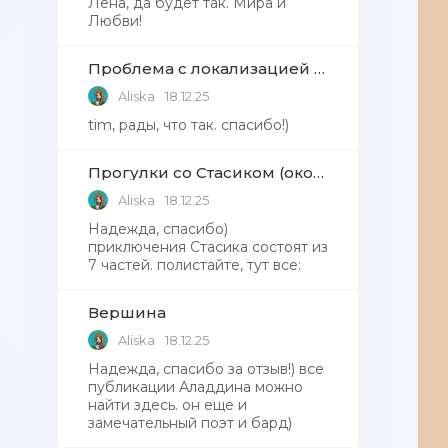
Лена, да будет так. Мира и
Любви!
Проблема с локализацией языков Windows Defender, Microsoft Store в Windows 11
Aliska
18.12.25
tim, рады, что так. спасибо!)
Прогулки со Стасиком (окончание)
Aliska
18.12.25
Надежда, спасибо)
приключения Стасика состоят из
7 частей. полистайте, тут все:
Вершина
Aliska
18.12.25
Надежда, cпасибо за отзыв!) все
публикации Аладдина можно
найти здесь. он еще и
замечательный поэт и бард)