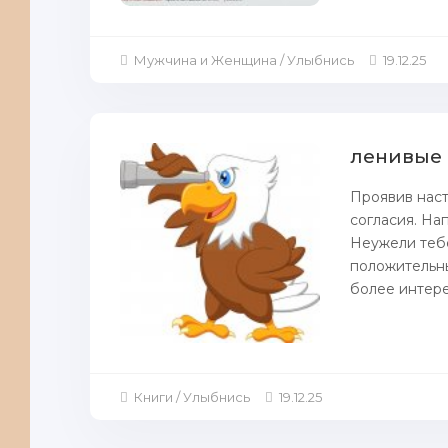
Мужчина и Женщина / Улыбнись
19.12.25
ленивые
Проявив наст
согласия. На
Неужели тебе
положительны
более интере
Книги / Улыбнись
19.12.25