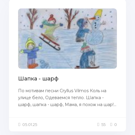
Шапка - шарф
По мотивам песни Cryllus Vilmos Коль на
улице бело, Одеваемся тепло. Шапка -
шарф, шапка - шарф, Мама, я похож на шар!...
05.01.25
55
0