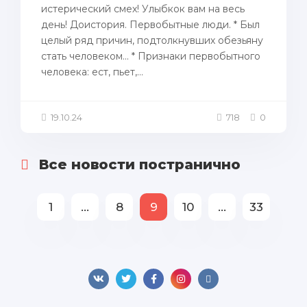
истерический смех! Улыбкок вам на весь
день! Доистория. Первобытные люди. * Был
целый ряд причин, подтолкнувших обезьяну
стать человеком... * Признаки первобытного
человека: ест, пьет,...
19.10.24
718
0
Все новости постранично
1
...
8
9
10
...
33