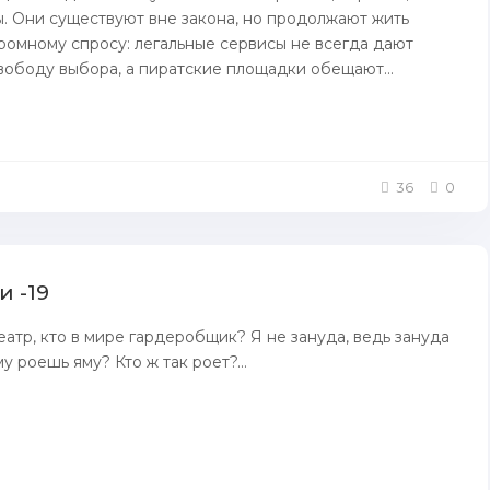
ы. Они существуют вне закона, но продолжают жить
ромному спросу: легальные сервисы не всегда дают
вободу выбора, а пиратские площадки обещают...
36
0
 -19
еатр, кто в мире гардеробщик? Я не зануда, ведь зануда
у роешь яму? Кто ж так роет?...