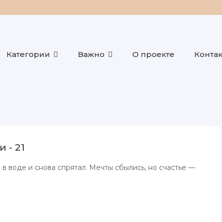
Категории
Важно
О проекте
Конта
 - 21
в воде и снова спрятал. Мечты сбылись, но счастье —