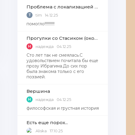
Проблема с локализацией языков Windows Defender, Microsoft Store в Windows 11
T
tim
14.12.25
помогло!!!!!!!!!!!
Прогулки со Стасиком (окончание)
Н
надежда
04.12.25
Сто лет так не смеялась.С
удовольствием почитала бы еще
прозу Ибрагима.До сих пор
была знакома только с его
поэзией.
Вершина
Н
надежда
04.12.25
философская и грустная история
Есть еще порох...
Aliska
17.10.25