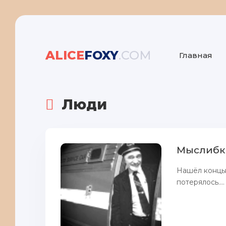
ALICE
FOXY
.COM
Главная
Люди
Мыслибки
Нашёл концы 
потерялось....