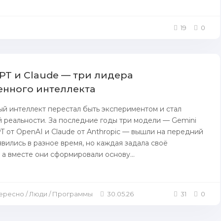
19
0
GPT и Claude — три лидера
енного интеллекта
й интеллект перестал быть экспериментом и стал
 реальности. За последние годы три модели — Gemini
PT от OpenAI и Claude от Anthropic — вышли на передний
явились в разное время, но каждая задала своё
 а вместе они сформировали основу...
тересно / Люди / Программы
30.05.26
31
0