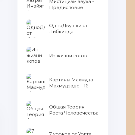
Мистицизм звука -
Предисловие
ОдноДвушки от
Либкинда
Из жизни котов
Картины Махмуда
Махмудзаде - 16
Общая Теория
Роста Человечества
7 уроков от Уолта