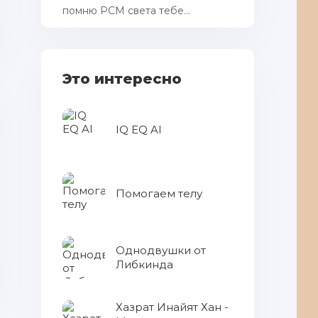
помню РСМ cвета тебе...
Это интересно
IQ EQ AI
Помогаем телу
Однодвушки от
Либкинда
Хазрат Инайят Хан -