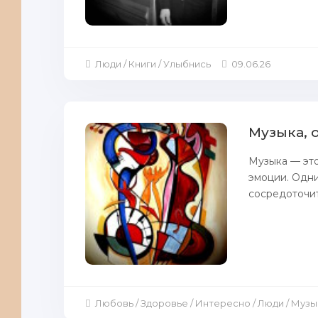
Люди / Книги / Улыбнись
09.06.26
Музыка, 
Музыка — это
эмоции. Одни
сосредоточит
Любовь / Здоровье / Интересно / Люди / Музы