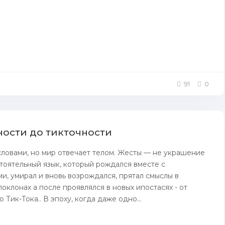
91
0
ности до тикточности
ловами, но мир отвечает телом. Жесты — не украшение
стоятельный язык, который рождался вместе с
и, умирал и вновь возрождался, прятал смыслы в
оклонах а после проявлялся в новых ипостасях - от
 Тик-Тока.. В эпоху, когда даже одно...