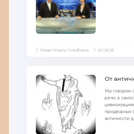
Люди / Книги / Улыбнись
02.06.26
От антич
Мы говорим с
речи, а само
цивилизациям
придворных п
античности до