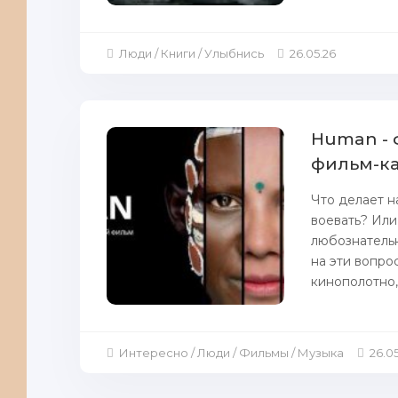
Люди / Книги / Улыбнись
26.05.26
Human - 
фильм-ка
Что делает н
воевать? Или
любознательн
на эти вопро
кинополотно,
Интересно / Люди / Фильмы / Музыка
26.0