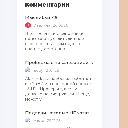
Комментарии
Мыслибки -19
Э
Эвелина
26.05.26
В одностишии о сапожнике
неплохо бы удалить лишнее
слово "очень" - там одного
вполне достаточно.
Проблема с локализацией языков Windows Defender, Microsoft Store в Windows 11
Eddy
21.01.26
Alexander, я пробовал, работает
и в 24H2, и в последней сборке
(25H2). Проверьте, все ли
делаете по инструкции. И еще,
может у
Подарки, которые НЕ хотят получать от Деда Мороза
Aliska
29.12.25