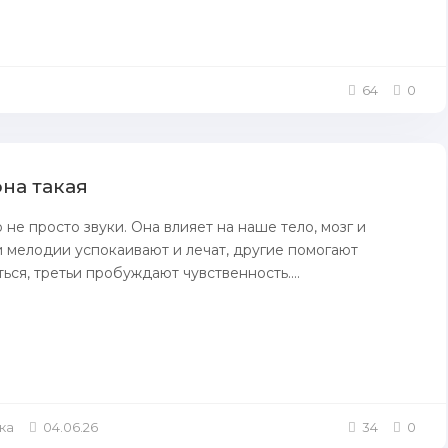
64
0
она такая
 не просто звуки. Она влияет на наше тело, мозг и
 мелодии успокаивают и лечат, другие помогают
ься, третьи пробуждают чувственность....
ка
04.06.26
34
0