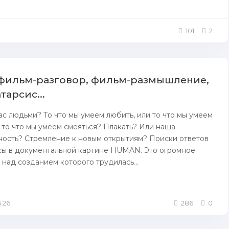
101
2
фильм-разговор, фильм-размышление,
тарсис...
ас людьми? То что мы умеем любить, или то что мы умеем
 то что мы умеем смеяться? Плакать? Или наша
ость? Стремление к новым открытиям? Поиски ответов
сы в документальной картине HUMAN. Это огромное
 над созданием которого трудилась...
5.26
286
0