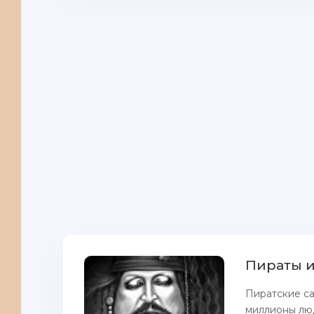
Пираты и
Пиратские са
миллионы лю