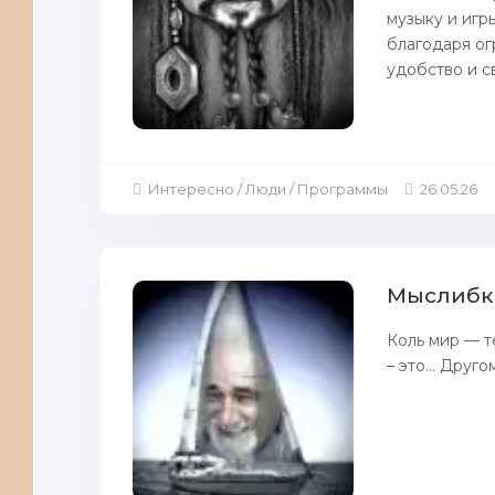
музыку и игр
благодаря ог
удобство и с
Интересно / Люди / Программы
26.05.26
Мыслибки
Коль мир — т
– это… Другом