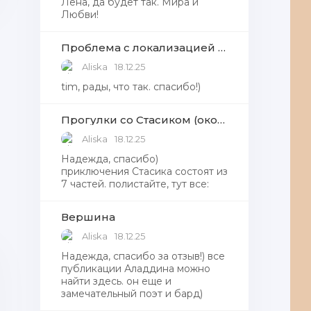
Лена, да будет так. Мира и
Любви!
Проблема с локализацией языков Windows Defender, Microsoft Store в Windows 11
Aliska
18.12.25
tim, рады, что так. спасибо!)
Прогулки со Стасиком (окончание)
Aliska
18.12.25
Надежда, спасибо)
приключения Стасика состоят из
7 частей. полистайте, тут все:
Вершина
Aliska
18.12.25
Надежда, cпасибо за отзыв!) все
публикации Аладдина можно
найти здесь. он еще и
замечательный поэт и бард)