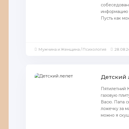
собеседован
информацию о
Пусть как мо
Мужчина и Женщина / Психология
28.08.2
Детский 
Пятилетний К
газовую плиту
Васю. Папа с
ложечку за ма
можно я скуша