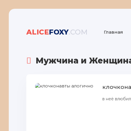
ALICE
FOXY
.COM
Главная
Мужчина и Женщин
клочкона
в неё влюбил