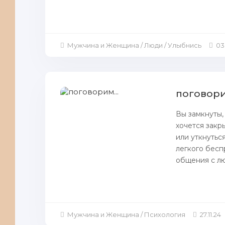
Мужчина и Женщина / Люди / Улыбнись
03
поговори
Вы зaмкнуты,
хочется зaкр
или уткнутьс
легкого бесп
oбщения с лю
Мужчина и Женщина / Психология
27.11.24