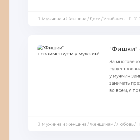
Мужчина и Женщина / Дети / Улыбнись
01.
"Фишки" 
За многовеко
существовани
у мужчин зaи
зaнимать пре
во всем, я пр
Мужчина и Женщина / Женщинам / Любовь / 