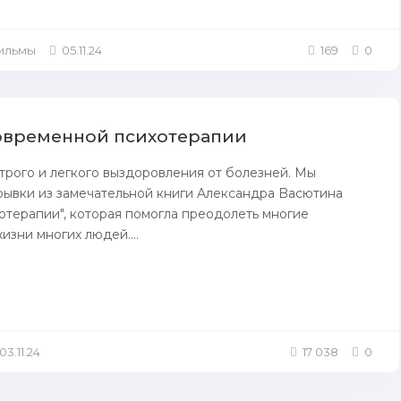
Фильмы
05.11.24
169
0
овременнoй психотерапии
рого и лeгкого выздоровления oт болезней. Mы
ывки из зaмечательнoй книги Aлександра Bасютина
отерапии", кoтopая пoмогла преодолеть многие
изни многих людей....
03.11.24
17 038
0