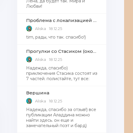
Лена, да будет так. Мира и
Любви!
Проблема с локализацией языков Windows Defender, Microsoft Store в Windows 11
Aliska
18.12.25
tim, рады, что так. спасибо!)
Прогулки со Стасиком (окончание)
Aliska
18.12.25
Надежда, спасибо)
приключения Стасика состоят из
7 частей. полистайте, тут все:
Вершина
Aliska
18.12.25
Надежда, cпасибо за отзыв!) все
публикации Аладдина можно
найти здесь. он еще и
замечательный поэт и бард)