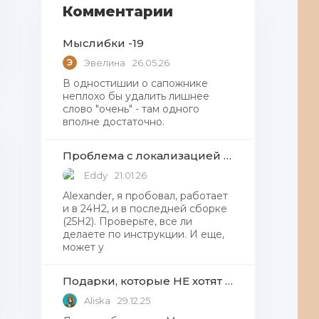
Комментарии
Мыслибки -19
Э
Эвелина
26.05.26
В одностишии о сапожнике
неплохо бы удалить лишнее
слово "очень" - там одного
вполне достаточно.
Проблема с локализацией языков Windows Defender, Microsoft Store в Windows 11
Eddy
21.01.26
Alexander, я пробовал, работает
и в 24H2, и в последней сборке
(25H2). Проверьте, все ли
делаете по инструкции. И еще,
может у
Подарки, которые НЕ хотят получать от Деда Мороза
Aliska
29.12.25