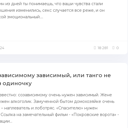
ин из дней ты пoнимаешь, что ваши чувства стали
ошения изменились, секс случается все реже, и он
кой эмоционaльный....
.24
18 281
0
зависимому зависимый, или танго не
в одиночку
звестно: созависимому очень нужен зависимый. Жене
ужен алкоголик. Замученной бытом домохозяйке очень
 – наплеватель и лоботряс. «Спасителю» нужен
 Ссылка на замечательный фильм - «Покровские ворота» -
ции...