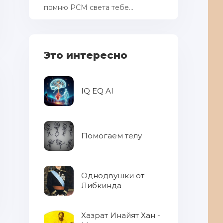
помню РСМ cвета тебе...
Это интересно
IQ EQ AI
Помогаем телу
Однодвушки от
Либкинда
Хазрат Инайят Хан -