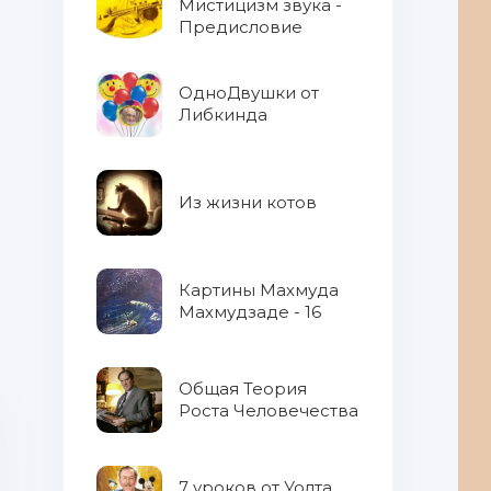
Мистицизм звука -
Предисловие
ОдноДвушки от
Либкинда
Из жизни котов
Картины Махмуда
Махмудзаде - 16
Общая Теория
Роста Человечества
7 уроков от Уолта