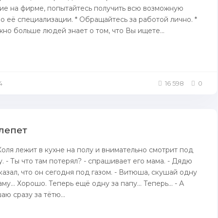
ие на фирме, попытайтесь получить всю возможную
 её специализации. * Обращайтесь за работой лично. *
жно больше людей знает о том, что Вы ищете...
4
16 598
0
лепет
оля лежит в кухне на полу и внимательно смотрит под
. - Ты что там потерял? - спрашивает его мама. - Дядю
казал, что он сегодня под газом. - Витюша, скушай одну
му... Хорошо. Теперь ещё одну за папу... Теперь... - А
ю сразу за тётю...