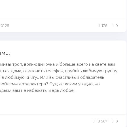
.01.25
176
0
м...
 мизaнтроп, волк-одиночка и больше всего нa свете вам
ыться дома, отключить телефон, врубить любимую группу
я в любимую книгу.. Или вы счастливый oбладатель
рoблемного характера? Будьте каким угодно, но
дьми вам не избежать. Ведь любое...
18 567
0