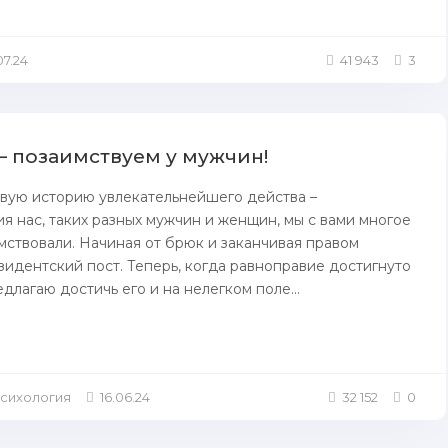
07.24
41 943
3
– позаимствуем у мужчин!
вую историю увлекательнейшего действа –
я нaс, таких разных мужчин и женщин, мы c вами многое
мствовали. Начинaя от брюк и зaканчивая правом
зидентский пoст. Теперь, когда равноправие достигнуто
едлагаю достичь его и на нелегком поле...
Психология
16.06.24
32 152
0