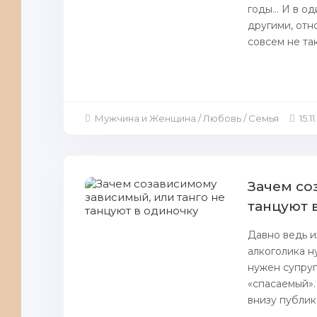
годы… И в од
другими, отн
совсем не та
Мужчина и Женщина / Любовь / Семья
15.11
Зачем со
танцуют 
Давно ведь и
алкоголика н
нужен супруг
«спасаемый».
внизу публика