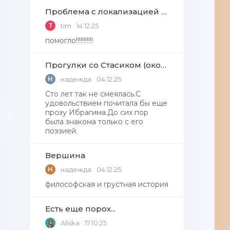
Проблема с локализацией языков Windows Defender, Microsoft Store в Windows 11
T
tim
14.12.25
помогло!!!!!!!!!!!
Прогулки со Стасиком (окончание)
Н
надежда
04.12.25
Сто лет так не смеялась.С
удовольствием почитала бы еще
прозу Ибрагима.До сих пор
была знакома только с его
поэзией.
Вершина
Н
надежда
04.12.25
философская и грустная история
Есть еще порох...
Aliska
17.10.25