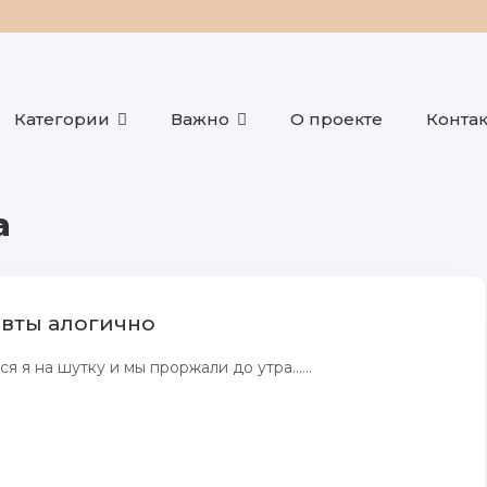
Категории
Важно
О проекте
Конта
а
вты алогично
ся я на шутку и мы проржали до утра…...