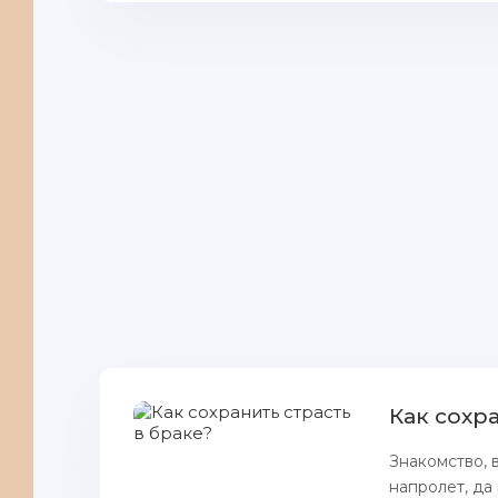
Как сохра
Знaкомство, 
нaпролет, да