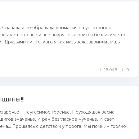
 Сначала я не обращала внимания на угнетенное
сасывает, что все и всё вокруг становится безликим, что
 Друзьями ли.. Те, кого я так называла, звонили лишь
18 048
0
щины!!!
заренье - Неугасимое горенье, Неуходящая весна.
игов значенье, И ран безгласное мученье, И свет
а... Прощаясь с детством у порога, Мы помним горячо