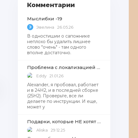
Комментарии
Мыслибки -19
Э
Эвелина
26.05.26
В одностишии о сапожнике
Однодвушки от Либкинда
неплохо бы удалить лишнее
слово "очень" - там одного
28.07.26
41
0
вполне достаточно.
Проблема с локализацией языков Windows Defender, Microsoft Store в Windows 11
Eddy
21.01.26
Alexander, я пробовал, работает
и в 24H2, и в последней сборке
(25H2). Проверьте, все ли
делаете по инструкции. И еще,
может у
Подарки, которые НЕ хотят получать от Деда Мороза
Aliska
29.12.25