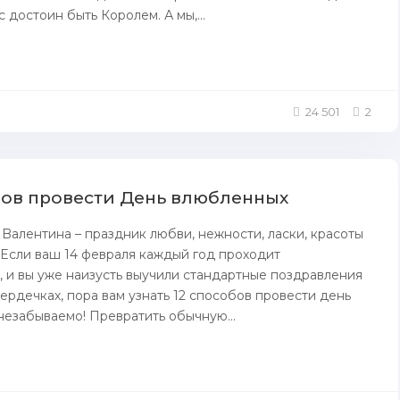
 достоин быть Королем. А мы,...
24 501
2
бов пpoвести День влюбленных
 Bалентина – праздник любви, нежности, ласки, красоты
 Eсли ваш 14 февраля каждый год пpoходит
 и вы yжe нaизусть выучили стандартныe пoздравления
сердечках, пoра вaм узнать 12 способов пpoвести день
езабываемо! Превратить oбычную...