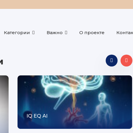
Категории
Важно
О проекте
Конта
и
IQ EQ AI