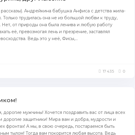
рассказы). Андрейкина бабушка Анфиса с детства жила-
х. Только трудилась она не из большой любви к труду,
. Нет, от природы она была ленива и любую работу
ахать её, превозмогая лень и презрение, заставлял
осходства. Ведь это у неё, Фисы,...
17 435
0
иком!
, дорогие мужчины! Хочется поздравить вас от лица всех
 дорогие защитники! Мира вам и добра, мудрости и
ех фронтах! А мы, в свою очередь, постараемся быть
ым тылом! Тогда вам покорится любая высота. Ведь