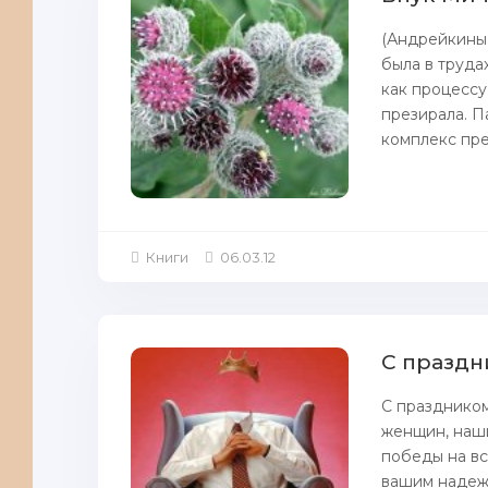
(Андрейкины 
была в труда
как процессу
презирала. П
комплекс прев
Книги
06.03.12
С праздн
С праздником
женщин, наши
победы на вс
вашим надежн