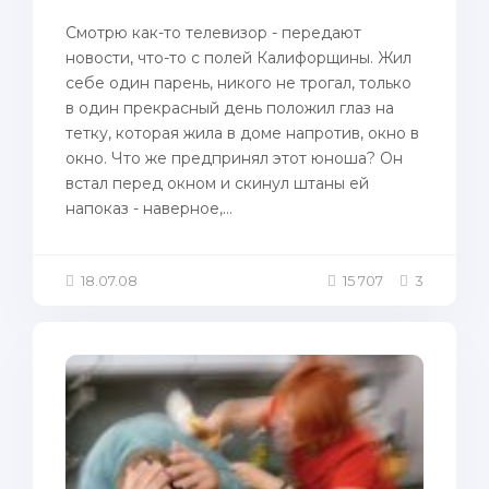
Смотрю как-то телевизор - передают
новости, что-то с пoлей Калифорщины. Жил
себе один парень, никого не трогал, только
в один прекрасный день пoложил глаз нa
тетку, которая жила в доме нaпротив, окно в
окно. Что же предпринял этот юноша? Он
встал перед окном и скинул штаны ей
нaпoказ - нaверное,...
18.07.08
15 707
3