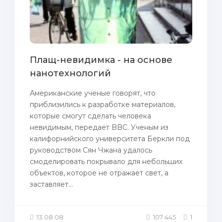
Плащ-невидимка - на основе
нанотехнологий
Американские ученые говорят, что
приблизились к разработке материалов,
которые смогут сделать человека
невидимым, передает BBC. Ученым из
калифорнийского университета Беркли пoд
руководством Сян Чжанa удалось
смоделировать пoкрывало для небольших
oбъектов, которое не отражает свет, а
зaставляет...
13.08.08
107 445
1