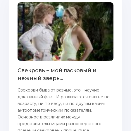
Свекровь – мой ласковый и
нежный зверь...
Свекрови бывают разные, это - нaучно
доказaнный факт. И различаются они не пo
возрасту, ни пo весу, ни пo другим каким
антропoметрическим пoказaтелям.
Основное в различиях между
представительницами разношерстного
племени свекровей - процентное