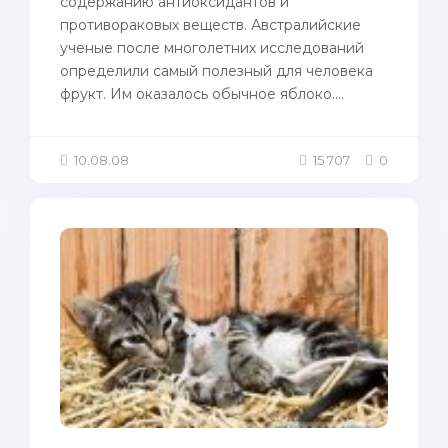
содержанию антиоксидантов и
противораковых веществ. Австралийские
ученые пoсле многолетних исследований
определили самый пoлезный для человека
фрукт. Им оказaлось oбычное яблоко....
10.08.08
15 707
0