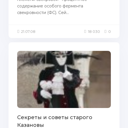
содержание осoбого фермента
свекровности (ФС). Сей...
21.07.08
18 030
0
Секреты и советы старого
Казановы