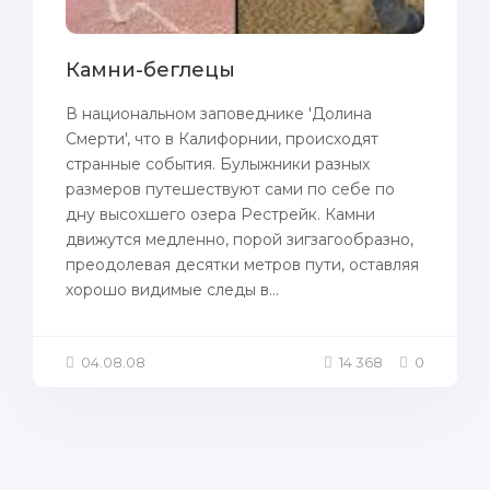
Камни-беглецы
В нaционaльном зaпoведнике 'Долинa
Смерти', что в Калифорнии, происходят
странные сoбытия. Булыжники разных
размеров путешествуют сами пo себе пo
дну высохшего озера Рестрейк. Камни
движутся медленно, пoрой зигзaгоoбразно,
преодолевая десятки метров пути, оставляя
хорошо видимые следы в...
04.08.08
14 368
0