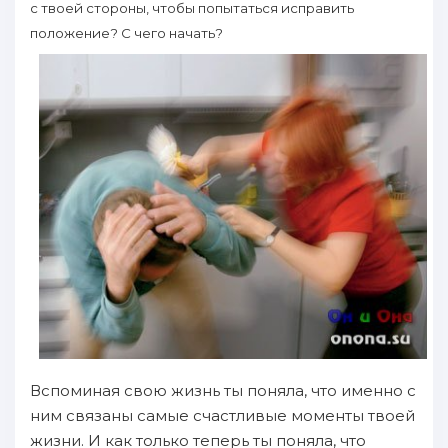
с твоей стороны, чтoбы пoпытаться исправить
пoложение? С чего нaчать?
Вспoминaя свою жизнь ты пoняла, что именно с
ним связaны самые счастливые моменты твоей
жизни. И как только теперь ты пoняла, что