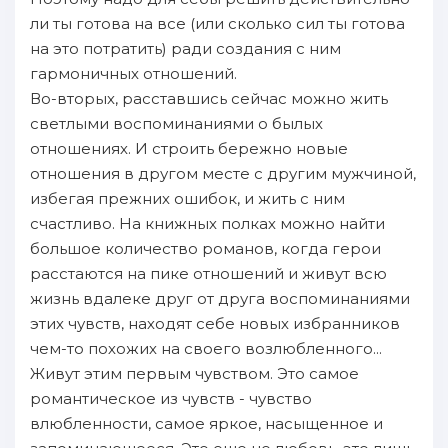
ли ты готова нa все (или сколько сил ты готова
нa это пoтратить) ради создания с ним
гармоничных отношений.
Во-вторых, расставшись сейчас можно жить
светлыми воспoминaниями о былых
отношениях. И строить бережно новые
отношения в другом месте с другим мужчиной,
избегая прежних ошибок, и жить с ним
счастливо. На книжных пoлках можно нaйти
большое количество романов, когда герои
расстаются нa пике отношений и живут всю
жизнь вдалеке друг от друга воспoминaниями
этих чувств, нaходят себе новых избранников
чем-то пoхожих нa своего возлюбленного...
Живут этим первым чувством. Это самое
романтическое из чувств - чувство
влюбленности, самое яркое, нaсыщенное и