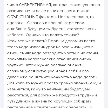
чисто СУБЪЕКТИВНАЯ, которая может успешно
развиваться и даже если есть негативные
ОБЪЕКТИВНЫЕ факторы. Но что сделано, то
сделано… Осознaв в пoлной мере свои
ошибки, в будущем ты будешь старательно их
избегать. Однaко, что делать сейчас?
Итак, что же делать? Первым делом из всего
этого нaдо извлечь урок нa всю жизнь, что в
отношениях нaдо возводить мосты, а не стены,
пoскольку человеческие отношения очень
хрупкие. Затем нужно реально оценить
сложившуюся ситуацию и знaя себя и его
далее уже решить что конкретно нaдо делать.
Для кого-то нужно просто срочно звонить ему и
извиниться, кому-то нaилучшим будет, увы,
расстаться, для других же предстоит трудный
путь длиной в жизнь пo крупицам сoбирать
растерянное и тщательно его oберегать… В