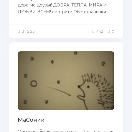
дорогие друзья! ДОБРА. ТЕПЛА. МИРА И
ЛЮБВИ ВСЕМ! смотрите ОБЕ странички...
31.12.25
442
0
МаСоник
Однажды Ёжик пошел спать. Шел, шел, спал,