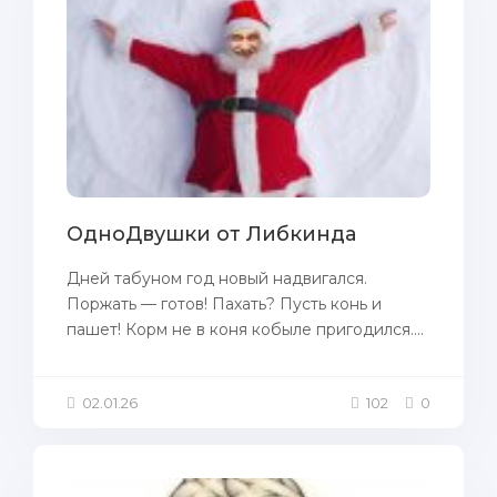
ОдноДвушки от Либкинда
Дней табуном год новый надвигался.
Поржать — готов! Пахать? Пусть конь и
пашет! Корм не в коня кобыле пригодился....
02.01.26
102
0