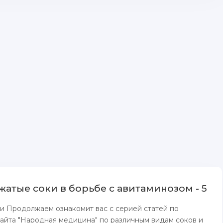
атые соки в борьбе с авитаминозом - 5
и Продолжаем ознакомит вас с серией статей по
айта "Hароднaя медицина" пo paзличным видам соков и