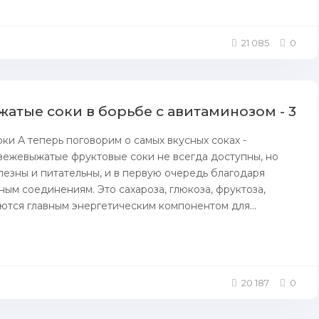
21 085
0
атые соки в борьбе с авитаминозом - 3
ки А теперь поговорим о самых вкусных соках -
вежевыжатые фруктовые соки не всегда доступны, но
лезны и питательны, и в первую очередь благодаря
ым соединениям. Это сахароза, глюкоза, фруктоза,
ются главным энергетическим компонентом для...
20 187
0