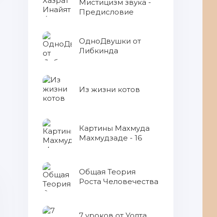
Мистицизм звука -
Предисловие
ОдноДвушки от
Либкинда
Из жизни котов
Картины Махмуда
Махмудзаде - 16
Общая Теория
Роста Человечества
7 уроков от Уолта