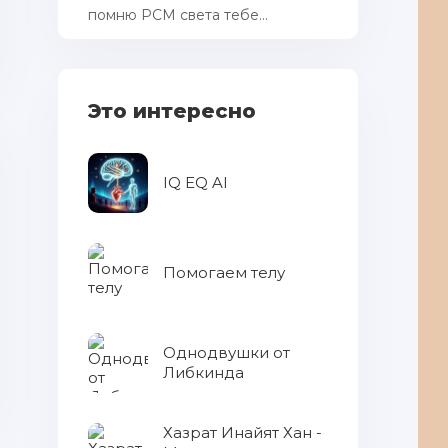
помню РСМ cвета тебе...
Это интересно
IQ EQ AI
Помогаем телу
Однодвушки от
Либкинда
Хазрат Инайят Хан -