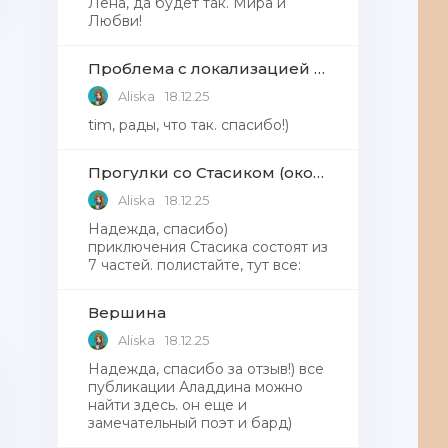
Лена, да будет так. Мира и
Любви!
Проблема с локализацией языков Windows Defender, Microsoft Store в Windows 11
Aliska
18.12.25
tim, рады, что так. спасибо!)
Прогулки со Стасиком (окончание)
Aliska
18.12.25
Надежда, спасибо)
приключения Стасика состоят из
7 частей. полистайте, тут все:
Вершина
Aliska
18.12.25
Надежда, cпасибо за отзыв!) все
публикации Аладдина можно
найти здесь. он еще и
замечательный поэт и бард)