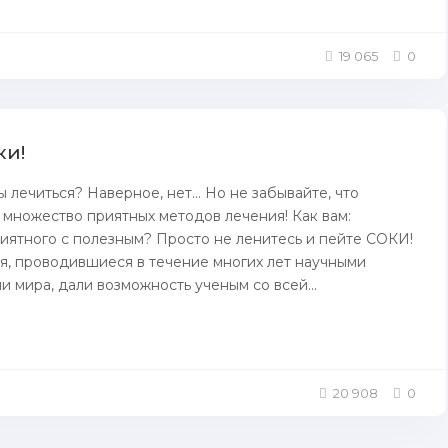
19 065
0
ки!
 лечиться? Наверное, нет... Но не забывайте, что
 множество приятных методов лечения! Как вам:
иятного с полезным? Просто не ленитесь и пейте СОКИ!
, проводившиеся в течение многих лет научными
 мира, дали возможность ученым со всей...
20 908
0