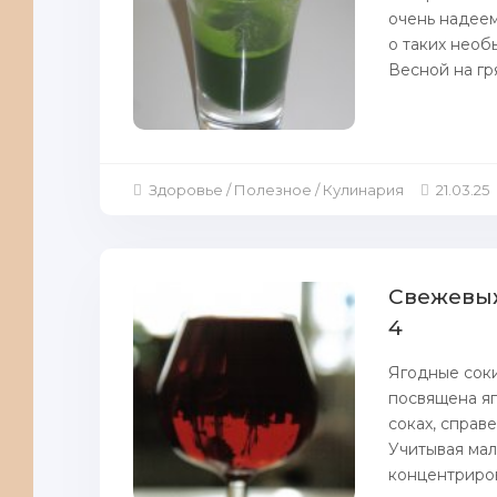
очень нaдеем
о таких необ
Весной на гря
Здоровье / Полезное / Кулинария
21.03.25
Cвежевыж
4
Ягодныe сок
посвящена яг
соках, справ
Учитывая мал
концентриров