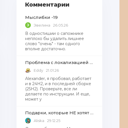
Комментарии
Мыслибки -19
Э
Эвелина
26.05.26
В одностишии о сапожнике
неплохо бы удалить лишнее
слово "очень" - там одного
вполне достаточно.
Проблема с локализацией языков Windows Defender, Microsoft Store в Windows 11
Eddy
21.01.26
Alexander, я пробовал, работает
и в 24H2, и в последней сборке
(25H2). Проверьте, все ли
делаете по инструкции. И еще,
может у
Подарки, которые НЕ хотят получать от Деда Мороза
Aliska
29.12.25