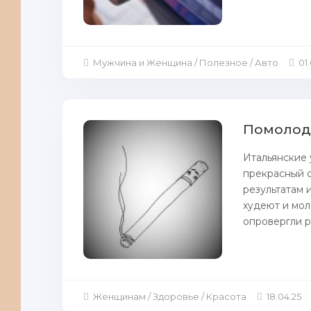
Мужчина и Женщина / Полезное / Авто
01
Помолодей
Итальянские
прекрасный с
результатам 
xyдеют и мол
опровергли p
Женщинам / Здоровье / Красота
18.04.25