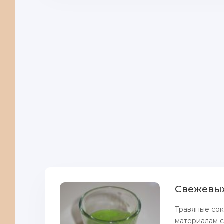
Cвежевыж
Tравяныe сок
материалам с