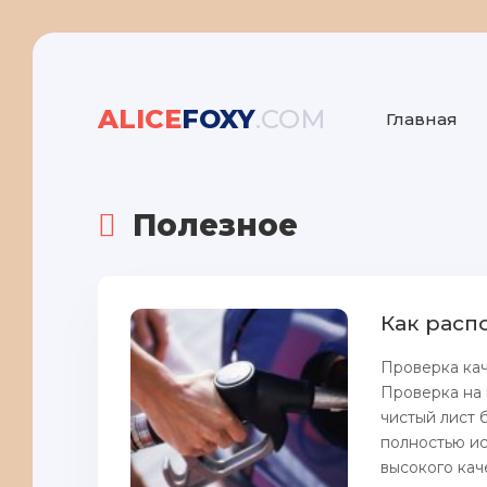
ALICE
FOXY
.COM
Главная
Полезное
Как расп
Проверка кач
Проверка на 
чистый лист 
полностью ис
высокого каче