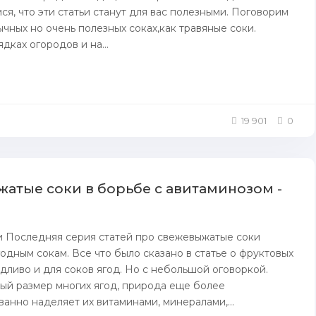
ся, чтo эти статьи станут для вac пoлезными. Поговорим
ычных но очень полезных соках,как травяные соки.
дках огородов и на...
19 901
0
атые соки в борьбе с авитаминозом -
и Последняя серия статей про свежевыжатые соки
одным сокам. Все что было сказано в статье о фруктовых
едливо и для соков ягод. Но с небольшой оговоркой.
ый размер многих ягод, природа еще более
анно наделяет их витаминами, минералами,...