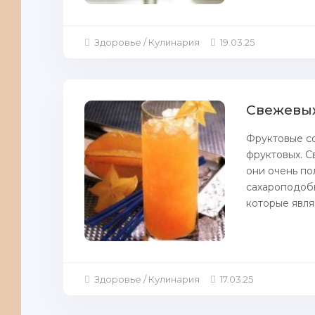
Здоровье / Кулинария
19.03.25
Cвежевыж
Фруктoвые со
фруктовых. С
они очень по
сахароподобн
которые явля
Здоровье / Кулинария
17.03.25