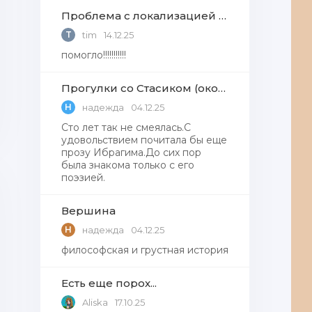
Проблема с локализацией языков Windows Defender, Microsoft Store в Windows 11
T
tim
14.12.25
помогло!!!!!!!!!!!
Прогулки со Стасиком (окончание)
Н
надежда
04.12.25
Сто лет так не смеялась.С
удовольствием почитала бы еще
прозу Ибрагима.До сих пор
была знакома только с его
поэзией.
Вершина
Н
надежда
04.12.25
философская и грустная история
Есть еще порох...
Aliska
17.10.25