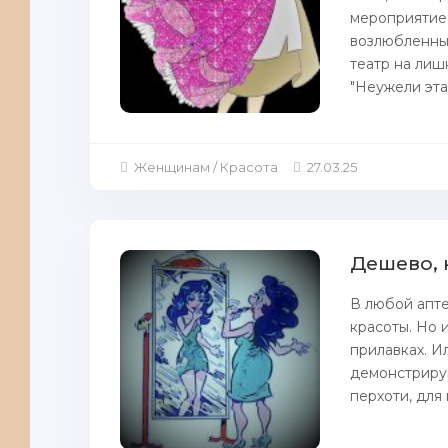
мероприятие,
возлюбленный
театр нa лиш
"Неужели эта
Женщинам / Красота
27.03.25
Дешево, 
В любой апте
красоты. Но 
прилавках. И
демонстрирую
перхоти, для