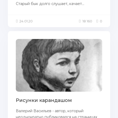
Старый бык долго слушает, качает...
24.01.20
18 160
0
Рисунки карандашом
Валерий Васильев - автор, который
неоднократ­но публиковал­ся на страницах