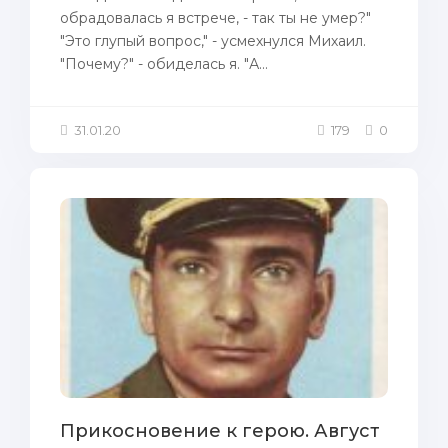
обрадовалась я встрече, - так ты не умер?"
"Это глупый вопрос," - усмехнулся Михаил.
"Почему?" - обиделась я. "А...
31.01.20
179
0
Прикосновение к герою. Август