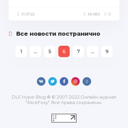
31.07.22
36 683
0
Все новости постранично
1
...
5
6
7
...
9
DLЕ Нуре-Вlоg ® © 2007-2022 Онлайн журнал
"AliceFoxy". Все права сохранены.