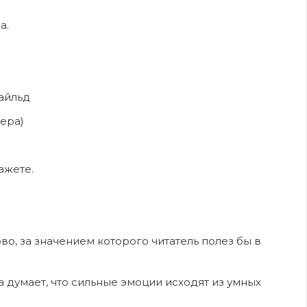
а.
Уайльд
лера)
ажете.
во, за значением которого читатель полез бы в
 думает, что сильные эмоции исходят из умных