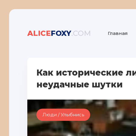
ALICE
FOXY
.COM
Главная
Как исторические л
неудачные шутки
Люди / Улыбнись