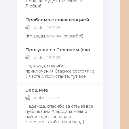
Лена, да будет так. Мира и
Любви!
Проблема с локализацией языков Windows Defender, Microsoft Store в Windows 11
Aliska
18.12.25
tim, рады, что так. спасибо!)
Прогулки со Стасиком (окончание)
Aliska
18.12.25
Надежда, спасибо)
приключения Стасика состоят из
7 частей. полистайте, тут все:
Вершина
Aliska
18.12.25
Надежда, cпасибо за отзыв!) все
публикации Аладдина можно
найти здесь. он еще и
замечательный поэт и бард)