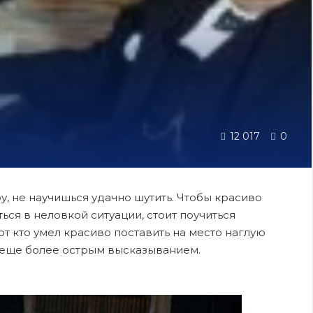
12 017
0
 не научишься удачно шутить. Чтобы красиво
ься в неловкой ситуации, стоит поучиться
от кто умел красиво поставить на место наглую
у еще более острым высказыванием.