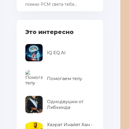
помню РСМ cвета тебе...
Это интересно
IQ EQ AI
Помогаем телу
Однодвушки от
Либкинда
Хазрат Инайят Хан -