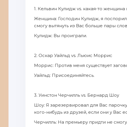
1. Кельвин Кулидж vs. какая-то женщина
Женщина: Господин Кулидж, я поспорила 
смогу вытянуть из Вас больше пары слов
Кулидж: Вы проиграли.
2. Оскар Уайльд vs. Льюис Моррис
Моррис: Против меня существует загово
Уайльд: Присоединяйтесь.
3. Уинстон Черчилль vs. Бернард Шоу
Шоу: Я зарезервировал для Вас парочку
кого-нибудь из друзей, если они у Вас ес
Черчилль: На премьеру придти не смогу,