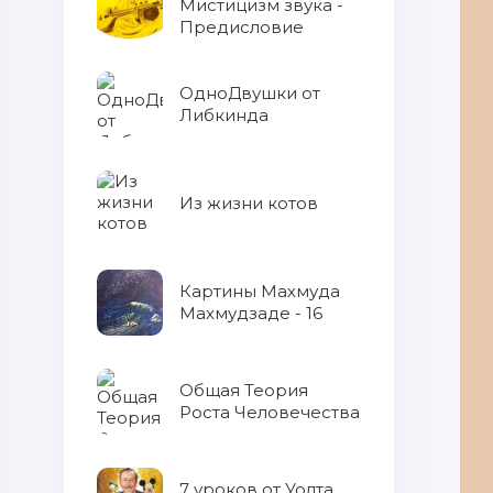
Мистицизм звука -
Предисловие
ОдноДвушки от
Либкинда
Из жизни котов
Картины Махмуда
Махмудзаде - 16
Общая Теория
Роста Человечества
7 уроков от Уолта