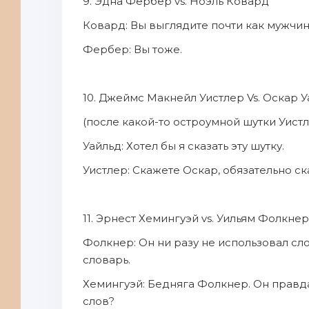
9. Эдна Фербер vs. Ноэль Ковард
Ковард: Вы выглядите почти как мужчин
Фербер: Вы тоже.
10. Джеймс Макнейл Уистлер Vs. Оскар 
(после какой-то остроумной шутки Уист
Уайльд: Хотел бы я сказать эту шутку.
Уистлер: Скажете Оскар, обязательно ск
11. Эрнест Хемингуэй vs. Уильям Фолкнер
Фолкнер: Он ни разу не использовал сло
словарь.
Хемингуэй: Бедняга Фолкнер. Он правда
слов?