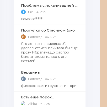
Проблема с локализацией языков Windows Defender, Microsoft Store в Windows 11
T
tim
14.12.25
помогло!!!!!!!!!!!
Прогулки со Стасиком (окончание)
Н
надежда
04.12.25
Сто лет так не смеялась.С
удовольствием почитала бы еще
прозу Ибрагима.До сих пор
была знакома только с его
поэзией.
Вершина
Н
надежда
04.12.25
философская и грустная история
Есть еще порох...
Aliska
17.10.25