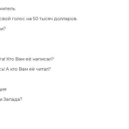
нитель
 свой голос на 50 тысяч долларов.
ли?
а! Кто Вам её написал?
ь! А кто Вам её читал?
ция
и Запада?