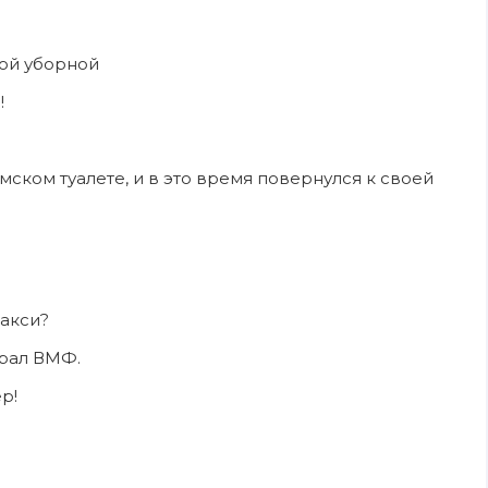
кой уборной
!
мском туалете, и в это время повернулся к своей
такси?
ирал ВМФ.
р!