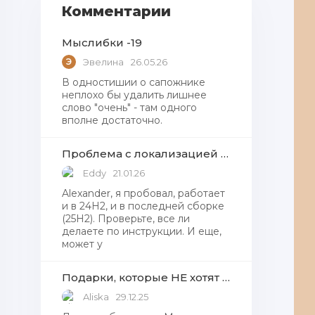
Комментарии
Мыслибки -19
Э
Эвелина
26.05.26
В одностишии о сапожнике
неплохо бы удалить лишнее
слово "очень" - там одного
вполне достаточно.
Проблема с локализацией языков Windows Defender, Microsoft Store в Windows 11
Eddy
21.01.26
Alexander, я пробовал, работает
и в 24H2, и в последней сборке
(25H2). Проверьте, все ли
делаете по инструкции. И еще,
может у
Подарки, которые НЕ хотят получать от Деда Мороза
Aliska
29.12.25