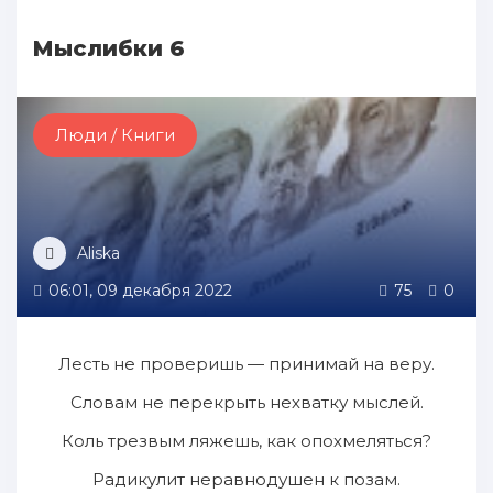
Мыслибки 6
Люди / Книги
Aliska
06:01, 09 декабря 2022
75
0
Лесть не проверишь — принимай на веру.
Словам не перекрыть нехватку мыслей.
Коль трезвым ляжешь, как опохмеляться?
Радикулит неравнодушен к позам.