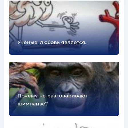
Учёные: любовь является...
Почeму не paзговаривают
шимпанзе?