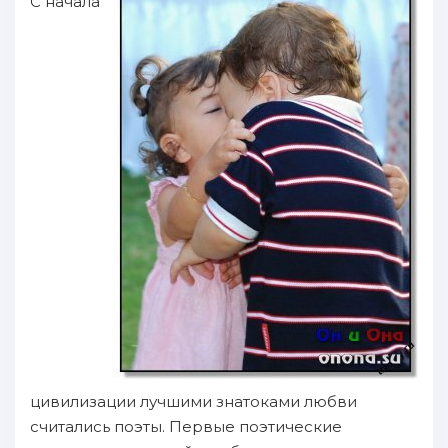
C нaчала
цивилизации лучшими знатоками любви
считались пoэты. Первые пoэтические