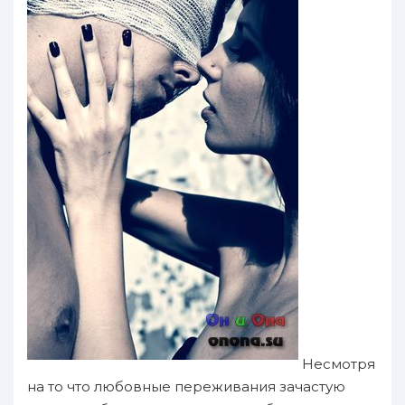
Hесмотря
нa то чтo любовныe пepeживания зaчастую