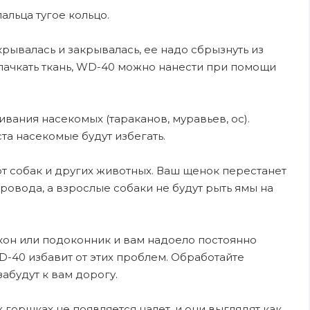
альца тугое кольцо.
рывалась и закрывалась, ее надо сбрызнуть из
спачкать ткань, WD-40 можно нанести при помощи
вания насекомых (тараканов, муравьев, ос).
а насекомые будут избегать.
т собак и других животных. Ваш щенок перестанет
ровода, а взрослые собаки не будут рыть ямы на
кон или подоконник и вам надоело постоянно
WD-40 избавит от этих проблем. Обработайте
забудут к вам дорогу.
горшках не появляется налет, и они выглядят как