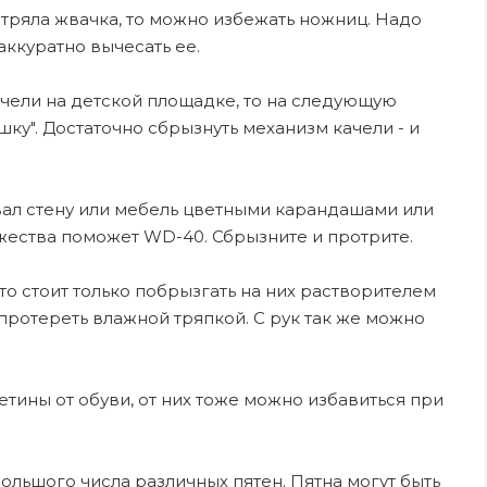
стряла жвачка, то можно избежать ножниц. Надо
аккуратно вычесать ее.
чели на детской площадке, то на следующую
шку". Достаточно сбрызнуть механизм качели - и
ал стену или мебель цветными карандашами или
ожества поможет WD-40. Сбрызните и протрите.
 то стоит только побрызгать на них растворителем
м протереть влажной тряпкой. С рук так же можно
етины от обуви, от них тоже можно избавиться при
ольшого числа различных пятен. Пятна могут быть