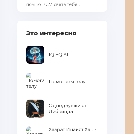
помню РСМ cвета тебе...
Это интересно
IQ EQ AI
Помогаем телу
Однодвушки от
Либкинда
Хазрат Инайят Хан -