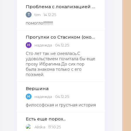
Проблема с локализацией языков Windows Defender, Microsoft Store в Windows 11
T
tim
14.12.25
помогло!!!!!!!!!!!
Прогулки со Стасиком (окончание)
Н
надежда
04.12.25
Сто лет так не смеялась.С
удовольствием почитала бы еще
прозу Ибрагима.До сих пор
была знакома только с его
поэзией.
Вершина
Н
надежда
04.12.25
философская и грустная история
Есть еще порох...
Aliska
17.10.25