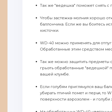
Так же "ведешка" поможет снять с п
Чтобы застежка-молния хорошо отк
баллончика. Если же вы боитесь и
кисточки.
WD-40 можно применять для отпуги
Обработанные этим средством мест
Так же можно защитить предметы о
грызть обработанные "ведешкой" п
вашей клумбе.
Если голубям приглянулся ваш бал
убирать птичий помет и перья, то 
поверхности аэрозолем - и голуби 
На обработанных WD-40 цветочных 