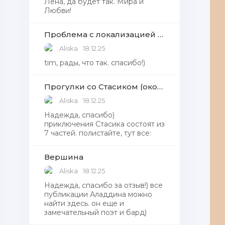
Лена, да будет так. Мира и
Любви!
Проблема с локализацией языков Windows Defender, Microsoft Store в Windows 11
Aliska
18.12.25
tim, рады, что так. спасибо!)
Прогулки со Стасиком (окончание)
Aliska
18.12.25
Надежда, спасибо)
приключения Стасика состоят из
7 частей. полистайте, тут все:
Вершина
Aliska
18.12.25
Надежда, cпасибо за отзыв!) все
публикации Аладдина можно
найти здесь. он еще и
замечательный поэт и бард)