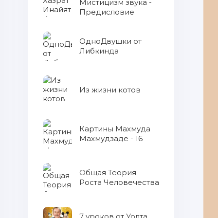
Мистицизм звука -
Предисловие
ОдноДвушки от
Либкинда
Из жизни котов
Картины Махмуда
Махмудзаде - 16
Общая Теория
Роста Человечества
7 уроков от Уолта