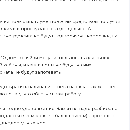
чки новых инструментов этим средством, то ручки
ладкими и прослужат гораздо дольше. А
 инструмента не будут подвержены коррозии, т.к.
0 домохозяйки могут использовать для своих
 кабины, и капли воды не будут на них
кала не будут запотевать.
твратить налипание снега на окна. Так же снег
ю лопату, что облегчит вам работу.
 - одно удовольствие. Замки не надо разбирать,
продается в комплекте с баллончиком) аэрозоль с
уднодоступных мест.