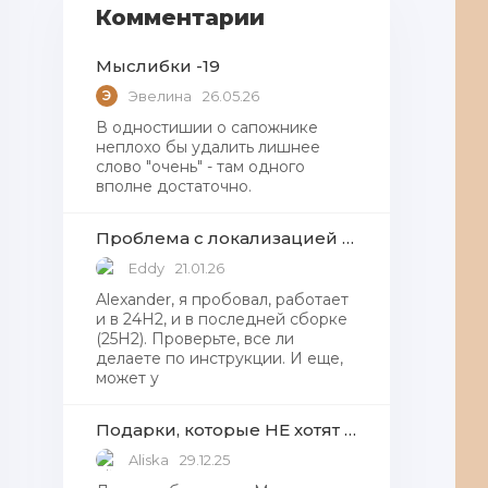
Комментарии
Мыслибки -19
Э
Эвелина
26.05.26
В одностишии о сапожнике
неплохо бы удалить лишнее
слово "очень" - там одного
вполне достаточно.
Проблема с локализацией языков Windows Defender, Microsoft Store в Windows 11
Eddy
21.01.26
Alexander, я пробовал, работает
и в 24H2, и в последней сборке
(25H2). Проверьте, все ли
делаете по инструкции. И еще,
может у
Подарки, которые НЕ хотят получать от Деда Мороза
Aliska
29.12.25