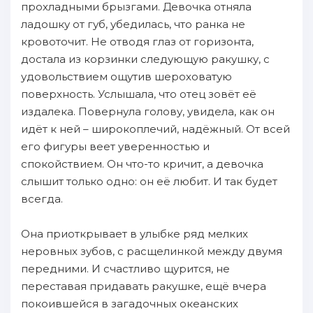
прохладными брызгами. Девочка отняла
ладошку от губ, убедилась, что ранка не
кровоточит. Не отводя глаз от горизонта,
достала из корзинки следующую ракушку, с
удовольствием ощутив шероховатую
поверхность. Услышала, что отец зовёт её
издалека. Повернула голову, увидела, как он
идёт к ней – широкоплечий, надёжный. От всей
его фигуры веет уверенностью и
спокойствием. Он что-то кричит, а девочка
слышит только одно: он её любит. И так будет
всегда.
Она приоткрывает в улыбке ряд мелких
неровных зубов, с расщелинкой между двумя
передними. И счастливо щурится, не
переставая придавать ракушке, ещё вчера
покоившейся в загадочных океанских