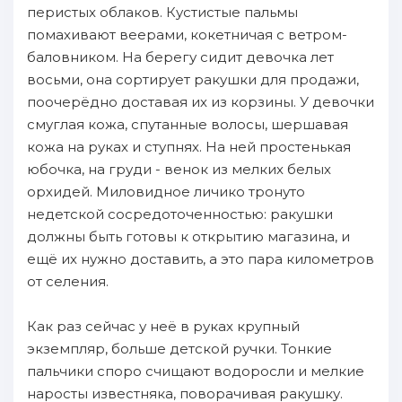
перистых облаков. Кустистые пальмы
помахивают веерами, кокетничая с ветром-
баловником. На берегу сидит девочка лет
восьми, она сортирует ракушки для продажи,
поочерёдно доставая их из корзины. У девочки
смуглая кожа, спутанные волосы, шершавая
кожа на руках и ступнях. На ней простенькая
юбочка, на груди - венок из мелких белых
орхидей. Миловидное личико тронуто
недетской сосредоточенностью: ракушки
должны быть готовы к открытию магазина, и
ещё их нужно доставить, а это пара километров
от селения.
Как раз сейчас у неё в руках крупный
экземпляр, больше детской ручки. Тонкие
пальчики споро счищают водоросли и мелкие
наросты известняка, поворачивая ракушку.