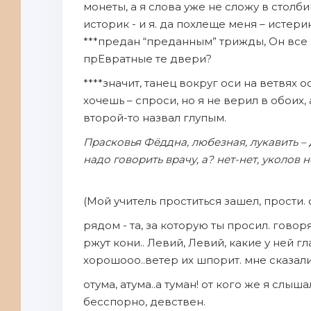
монеты, а я слова уже не сложу в столбик
историк - и я. да похлеще меня – истери
***предан “преданным” трижды, Он все ж
прЕвратные те двери?
****значит, танец вокруг оси на ветвях 
хочешь – спроси, но я не верил в обоих,
второй-то назвал глупым.
Прасковья Фёддна, любезная, лукавить – 
надо говорить врачу, а? нет-нет, уколов н
(Мой учитель проститься зашел, прости
рядом - та, за которую ты просил. говоря
ржут кони.. Левий, Левий, какие у ней гла
хорошооо..ветер их шпорит. мне сказали, 
отума, атума..а туман! от кого же я слышал
бесспорно, девствен.