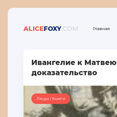
ALICE
FOXY
.COM
Главная
Ивангелие к Матвею
доказательство
Люди / Книги