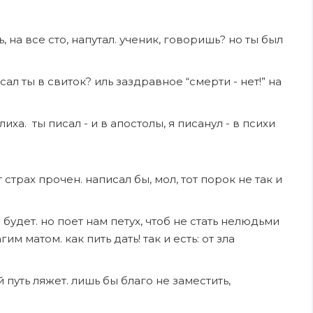
, на все сто, напутал. ученик, говоришь? но ты был
сал ты в свиток? иль заздравное “смерти - нет!” на
лиха. ты писал - и в апостолы, я писанул - в психи
 страх прочен. написал бы, мол, тот порок не так и
я будет. но поет нам петух, чтоб не стать нелюдьми
м матом. как пить дать! так и есть: от зла
й путь ляжет. лишь бы благо не заместить,