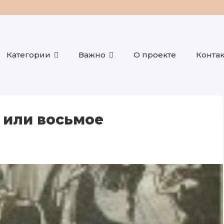
Категории
Важно
О проекте
Конта
 или восьмое