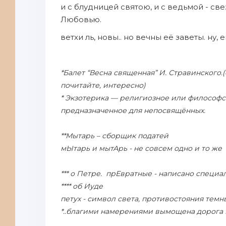
и с блудницей святою, и с ведьмой - св
Любовью.
ветхи ль, новы.. но вечны её заветы. ну
*Балет “Весна священная” И. Стравинского.
почитайте, интересно)
* Экзотерика — религиозное или философс
предназначенное для непосвящённых.
**Мытарь – сборщик податей
мЫтарь и мытАрь - не совсем одно и то же
*** о Петре. прЕвратные - написано специа
**** об Иуде
петух - символ света, противостояния тем
*..благими намерениями вымощена дорога 