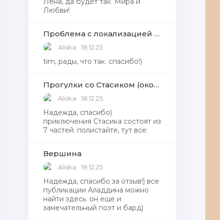
Лена, да будет так. Мира и
Любви!
Проблема с локализацией языков Windows Defender, Microsoft Store в Windows 11
Aliska
18.12.25
tim, рады, что так. спасибо!)
Прогулки со Стасиком (окончание)
Aliska
18.12.25
Надежда, спасибо)
приключения Стасика состоят из
7 частей. полистайте, тут все:
Вершина
Aliska
18.12.25
Надежда, cпасибо за отзыв!) все
публикации Аладдина можно
найти здесь. он еще и
замечательный поэт и бард)