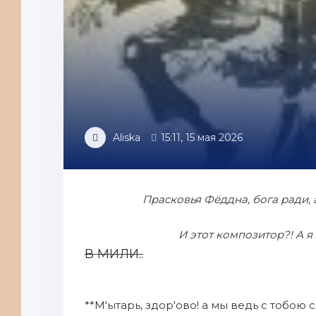
Aliska
15:11, 15 мая 2026
Прасковья Фёддна, бога ради,
И этот композитор?! А я
В МИЛИ..
**М'ытарь, здор'ово! а мы ведь с тобою 