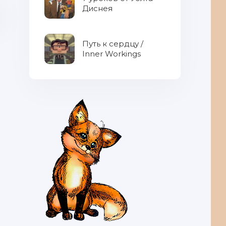
Диснея
Путь к сердцу /
Inner Workings
Свобода не по карману!