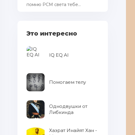
помню РСМ cвета тебе...
Это интересно
IQ EQ AI
Помогаем телу
Однодвушки от
Либкинда
Хазрат Инайят Хан -