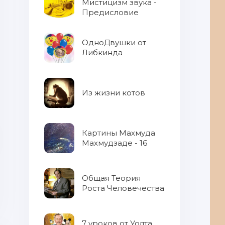
Мистицизм звука -
Предисловие
ОдноДвушки от
Либкинда
Из жизни котов
Картины Махмуда
Махмудзаде - 16
Общая Теория
Роста Человечества
7 уроков от Уолта