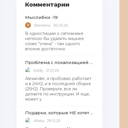
Комментарии
Мыслибки -19
Э
Эвелина
26.05.26
В одностишии о сапожнике
неплохо бы удалить лишнее
слово "очень" - там одного
вполне достаточно.
Проблема с локализацией языков Windows Defender, Microsoft Store в Windows 11
Eddy
21.01.26
Alexander, я пробовал, работает
и в 24H2, и в последней сборке
(25H2). Проверьте, все ли
делаете по инструкции. И еще,
может у
Подарки, которые НЕ хотят получать от Деда Мороза
Aliska
29.12.25