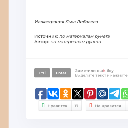
Иллюстрация Льва Либолева
Источник:
по материалам рунета
Автор:
по материалам рунета
Заметили ош
Ы
бку
Ctrl
Enter
Выделите текст и нажмит
Нравится
17
Не нравится