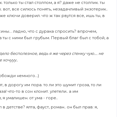
. только ты стал столпом, а я? даже не столпик. ты
к. вот, все силюсь понять, незадачливый экзотерик..
е ключи доверил. что ж так рвутся все, ишь ты, в
осины… ладно, что с дурака спросить? впрочем,
 а ты с ними был грубым. Первый благ был с тобой, а
дело бесполезное, ведь я же через стенку чую….
не
е хочууу..
. обожди немного…)
т, в дорогу им пора. то ли это шумит гроза, то ли
за! что-то в сон клонит. улетели.. а им
я умалишен. от ума - горе..
 в детстве? ялта, фауст, роман.. он был прав: я,