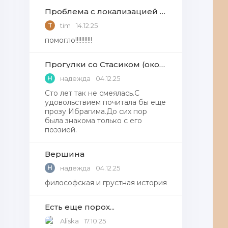
Проблема с локализацией языков Windows Defender, Microsoft Store в Windows 11
T
tim
14.12.25
помогло!!!!!!!!!!!
Прогулки со Стасиком (окончание)
Н
надежда
04.12.25
Сто лет так не смеялась.С
удовольствием почитала бы еще
прозу Ибрагима.До сих пор
была знакома только с его
поэзией.
Вершина
Н
надежда
04.12.25
философская и грустная история
Есть еще порох...
Aliska
17.10.25