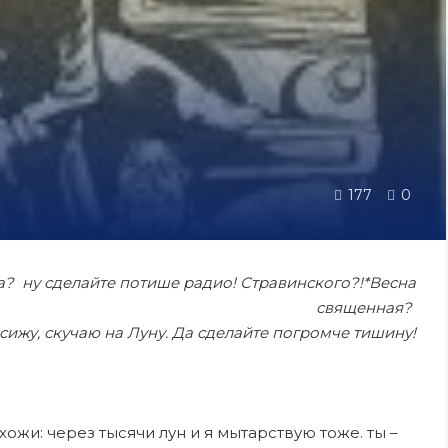
177
0
 а? ну сделайте потише радио! Стравинского?!*Весна
священная?
 сижу, скучаю на Луну. Да сделайте погромче тишину!
схожи: через тысячи лун и я мытарствую тоже. ты –