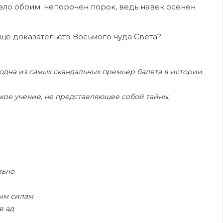
езло обоим. непорочен порок, ведь навек осенен
, еще доказательств Восьмого чуда Света?
(одна из самых скандальных премьер балета в истории.
кое учение, не представляющее собой тайны,
льно
ным силам
в ад