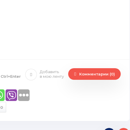
Добавить
Комментарии (0)
е
Ctrl+Enter
в мою ленту
0