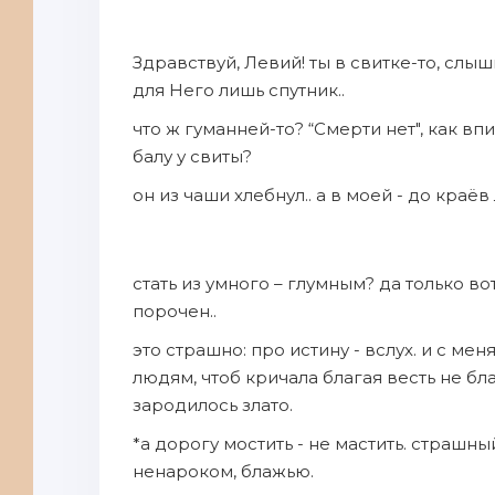
Здравствуй, Левий! ты в свитке-то, слышь
для Него лишь спутник..
что ж гуманней-то? “Смерти нет", как впи
балу у свиты?
он из чаши хлебнул.. а в моей - до краёв 
стать из умного – глумным? да только вот
порочен..
это страшно: про истину - вслух. и с мен
людям, чтоб кричала благая весть не благи
зародилось злато.
*а дорогу мостить - не мастить. страшны
ненароком, блажью.