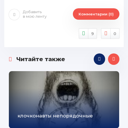
Добавить
Комментарии (0)
в мою ленту
9
0
Читайте также
клочконавты непорядочные