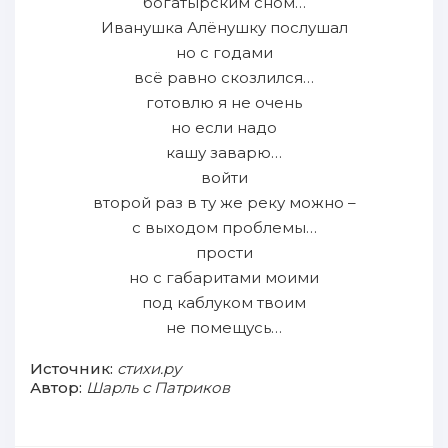
богатырским сном…
Иванушка Алёнушку послушал
но с годами
всё равно скозлился…
готовлю я не очень
но если надо
кашу заварю…
войти
второй раз в ту же реку можно –
с выходом проблемы…
прости
но с габаритами моими
под каблуком твоим
не помещусь…
Источник:
стихи.ру
Автор:
Шарль с Патриков