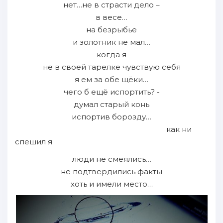
нет…не в страсти дело –
в весе…
на безрыбье
и золотник не мал…
когда я
не в своей тарелке чувствую себя
я ем за обе щёки…
чего б ещё испортить? -
думал старый конь
испортив борозду…
как ни
спешил я
люди не смеялись…
не подтвердились факты
хоть и имели место…