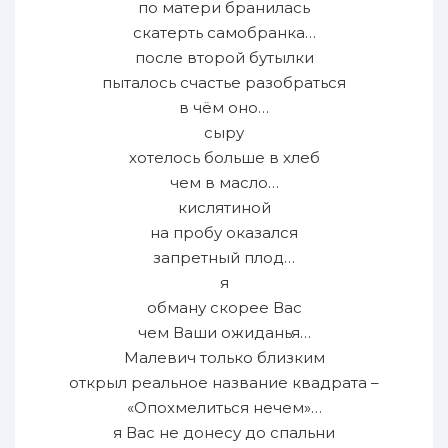
по матери бранилась
скатерть самобранка…
после второй бутылки
пыталось счастье разобраться
в чём оно…
сыру
хотелось больше в хлеб
чем в масло…
кислятиной
на пробу оказался
запретный плод…
я
обману скорее Вас
чем Ваши ожиданья…
Малевич только близким
открыл реальное название квадрата –
«Опохмелиться нечем»…
я Вас не донесу до спальни