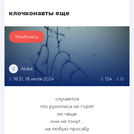
клочконавты еще
Улыбнись
Aliska
18:31, 18 июля 2024
124
0
случается
что рукописи не горят
но чаще
они не тонут…
на любую просьбу