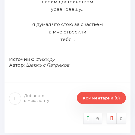
своим достоинством
уравновешу…
я думал что стою за счастьем
а мне отвесили
тебя…
Источник:
стихи.ру
Автор:
Шарль с Патриков
Добавить
Комментарии (0)
в мою ленту
9
0