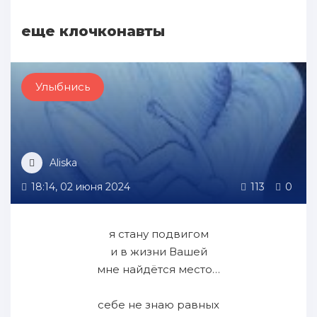
еще клочконавты
Улыбнись
Aliska
18:14, 02 июня 2024
113
0
я стану подвигом
и в жизни Вашей
мне найдётся место…
себе не знаю равных