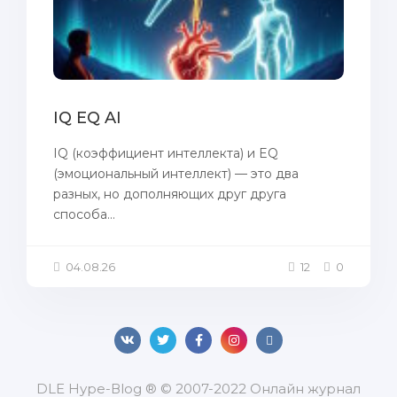
IQ EQ AI
IQ (коэффициент интеллекта) и EQ
(эмоциональный интеллект) — это два
разных, но дополняющих друг друга
способа...
04.08.26
12
0
DLЕ Нуре-Вlоg ® © 2007-2022 Онлайн журнал