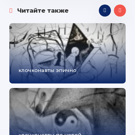
Читайте также
клочконавты эпично
клочконавты по новой