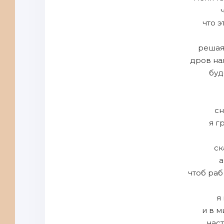
что 
решая
дров на
буд
с
я г
ск
а
чтоб раб
я
и в м
нас