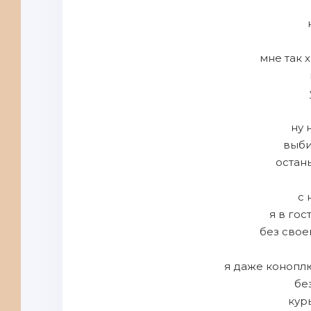
мне так 
ну 
выби
остан
с 
я в гос
без свое
я даже конопл
бе
кур