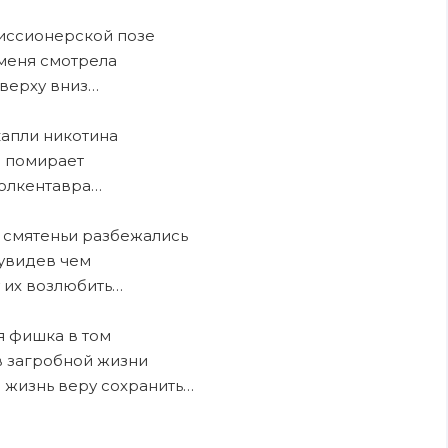
миссионерской позе
меня смотрела
верху вниз…
капли никотина
помирает
олкентавра…
 смятеньи разбежались
увидев чем
у их возлюбить…
я фишка в том
в загробной жизни
 жизнь веру сохранить…