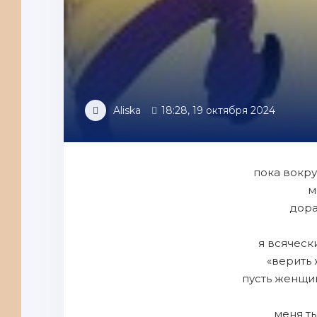
Aliska
18:28, 19 октября 2024
пока вокру
м
дора
я всяческ
«верить
пусть женщи
меня т