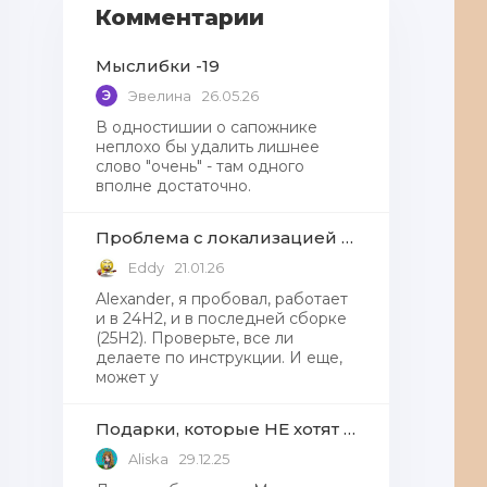
Комментарии
Мыслибки -19
Э
Эвелина
26.05.26
В одностишии о сапожнике
неплохо бы удалить лишнее
слово "очень" - там одного
вполне достаточно.
Проблема с локализацией языков Windows Defender, Microsoft Store в Windows 11
Eddy
21.01.26
Alexander, я пробовал, работает
и в 24H2, и в последней сборке
(25H2). Проверьте, все ли
делаете по инструкции. И еще,
может у
Подарки, которые НЕ хотят получать от Деда Мороза
Aliska
29.12.25