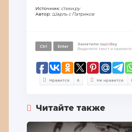
Источник:
стихи.ру
Автор:
Шарль с Патриков
Заметили ош
Ы
бку
Ctrl
Enter
Выделите текст и нажмит
Нравится
6
Не нравится
Читайте также