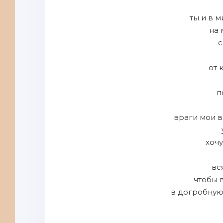
ты и в 
на 
с
от 
п
враги мои в
хоч
вс
чтобы 
в догробную