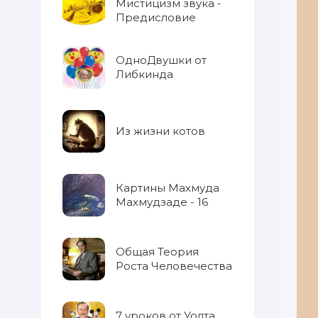
Мистицизм звука -
Предисловие
ОдноДвушки от
Либкинда
Из жизни котов
Картины Махмуда
Махмудзаде - 16
Общая Теория
Роста Человечества
7 уроков от Уолта