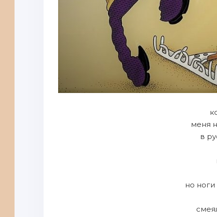
к
меня 
в ру
но ноги
смея