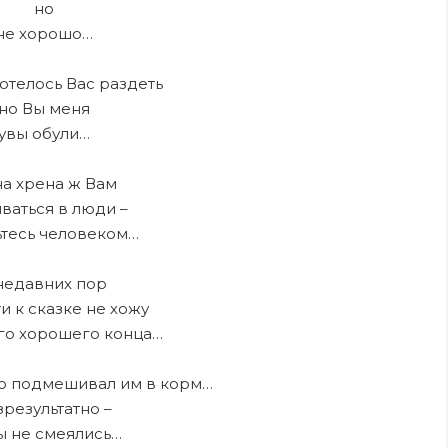
но
не хорошо…
хотелось Вас раздеть
но Вы меня
увы обули…
на хрена ж Вам
ваться в люди –
ьтесь человеком…
недавних пор
ти к сказке не хожу
го хорошего конца…
ю подмешивал им в корм…
зрезультатно –
ы не смеялись…