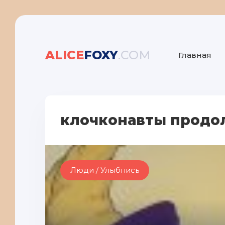
ALICE
FOXY
.COM
Главная
клочконавты продо
Люди / Улыбнись