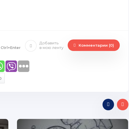
Добавить
Комментарии (0)
е
Ctrl+Enter
в мою ленту
0