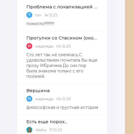
Проблема с локализацией языков Windows Defender, Microsoft Store в Windows 11
T
tim
14.12.25
помогло!!!!!!!!!!!
Прогулки со Стасиком (окончание)
Н
надежда
04.12.25
Сто лет так не смеялась.С
удовольствием почитала бы еще
прозу Ибрагима.До сих пор
была знакома только с его
поэзией.
Вершина
Н
надежда
04.12.25
философская и грустная история
Есть еще порох...
Aliska
17.10.25