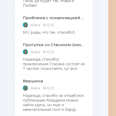
Лена, да будет так. Мира и
Любви!
Проблема с локализацией языков Windows Defender, Microsoft Store в Windows 11
Aliska
18.12.25
tim, рады, что так. спасибо!)
Прогулки со Стасиком (окончание)
Aliska
18.12.25
Надежда, спасибо)
приключения Стасика состоят из
7 частей. полистайте, тут все:
Вершина
Aliska
18.12.25
Надежда, cпасибо за отзыв!) все
публикации Аладдина можно
найти здесь. он еще и
замечательный поэт и бард)