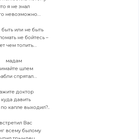
что я не знал
это невозможно…
 быть или не быть
ломать не бойтесь –
ет чем топить…
мадам
нимайте шлем
рабли спрятал…
ажите доктор
 куда давить
 по капле выходил?..
 встретил Вас
иг всему былому
тупил трындец…