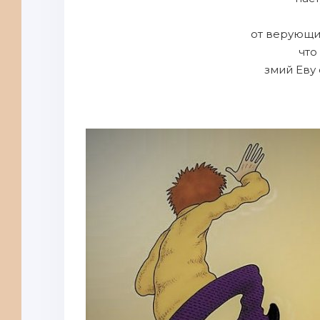
от верующи
что
змий Еву