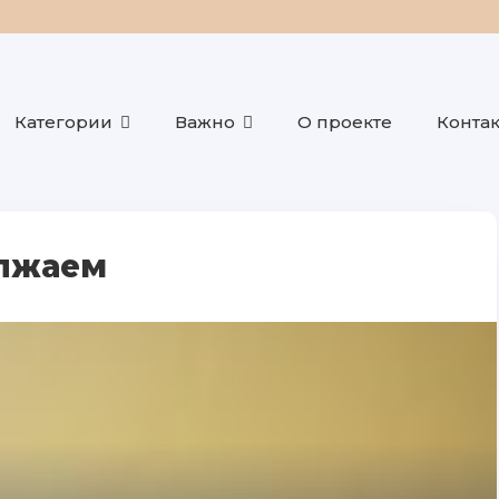
Категории
Важно
О проекте
Конта
лжаем