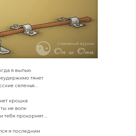
огда я выпью
неудержимо тянет
сские селенья…
нет крошка
ты не волк
 и тебя прокормят…
лся я последним