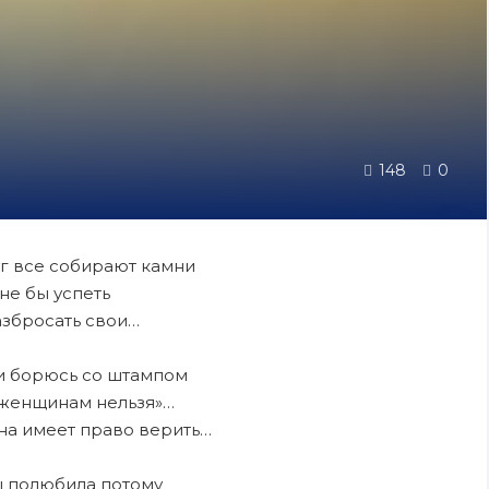
148
0
г все собирают камни
не бы успеть
збросать свои…
и борюсь со штампом
 женщинам нельзя»…
на имеет право верить…
ы полюбила потому