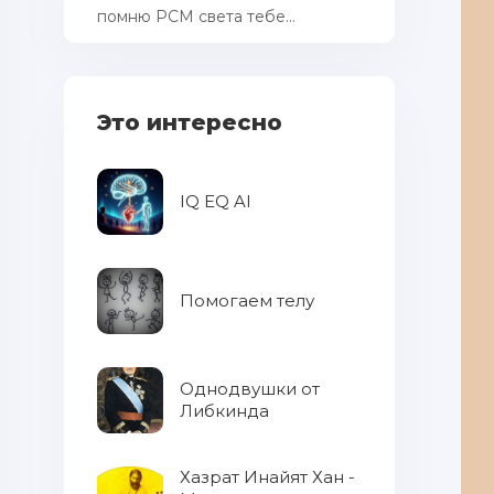
помню РСМ cвета тебе...
Это интересно
IQ EQ AI
Помогаем телу
Однодвушки от
Либкинда
Хазрат Инайят Хан -