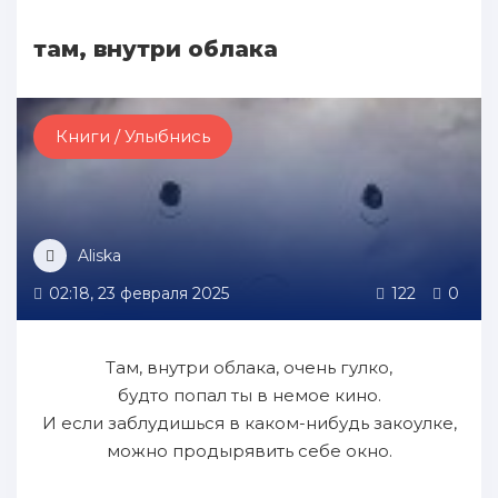
там, внутри облака
Книги / Улыбнись
Aliska
02:18, 23 февраля 2025
122
0
Там, внутри облака, очень гулко,
будто попал ты в немое кино.
И если заблудишься в каком-нибудь закоулке,
можно продырявить себе окно.