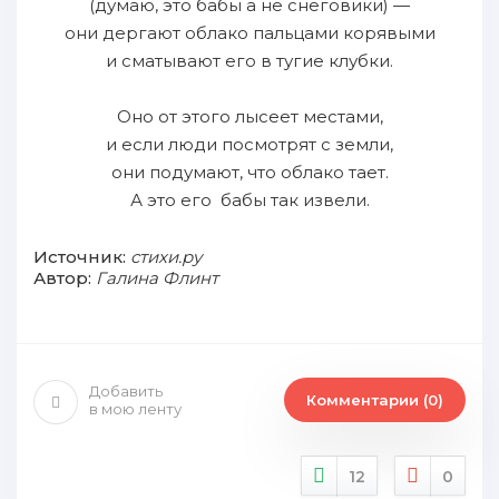
(думаю, это бабы а не снеговики) —
они дергают облако пальцами корявыми
и сматывают его в тугие клубки.
Оно от этого лысеет местами,
и если люди посмотрят с земли,
они подумают, что облако тает.
А это его бабы так извели.
Источник:
стихи.ру
Автор:
Галина Флинт
Добавить
Комментарии (0)
в мою ленту
12
0