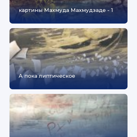
картины Махмуда Махмудзаде - 1
А пока липтическое