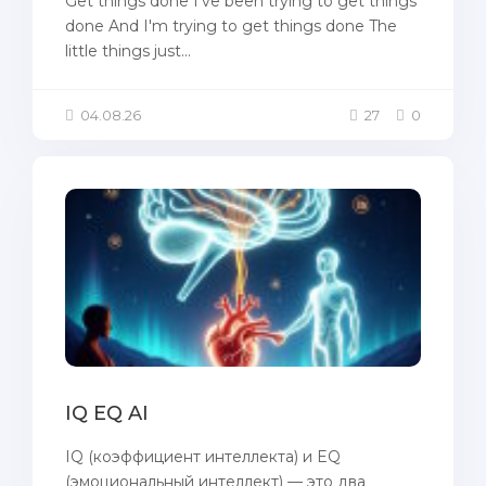
Get things done I've been trying to get things
done And I'm trying to get things done The
little things just...
04.08.26
27
0
IQ EQ AI
IQ (коэффициент интеллекта) и EQ
(эмоциональный интеллект) — это два