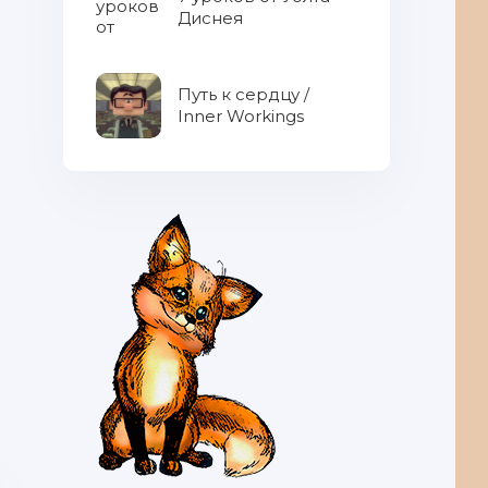
Диснея
Путь к сердцу /
Inner Workings
МаСоник