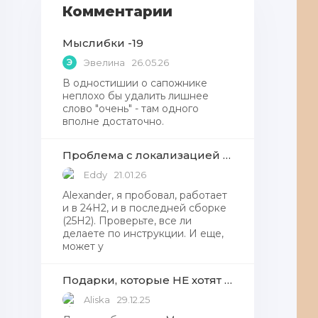
Комментарии
Мыслибки -19
Э
Эвелина
26.05.26
В одностишии о сапожнике
неплохо бы удалить лишнее
слово "очень" - там одного
вполне достаточно.
Проблема с локализацией языков Windows Defender, Microsoft Store в Windows 11
Eddy
21.01.26
Alexander, я пробовал, работает
и в 24H2, и в последней сборке
(25H2). Проверьте, все ли
делаете по инструкции. И еще,
может у
Подарки, которые НЕ хотят получать от Деда Мороза
Aliska
29.12.25