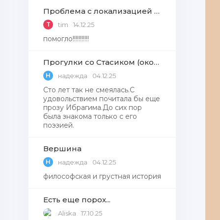
Проблема с локализацией языков Windows Defender, Microsoft Store в Windows 11
T
tim
14.12.25
помогло!!!!!!!!!!!
Прогулки со Стасиком (окончание)
Н
надежда
04.12.25
Сто лет так не смеялась.С
удовольствием почитала бы еще
прозу Ибрагима.До сих пор
была знакома только с его
поэзией.
Вершина
Н
надежда
04.12.25
философская и грустная история
Есть еще порох...
Aliska
17.10.25