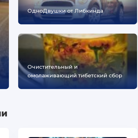
ОдноДвушки от Либкинда
Очистительный и
омолаживающий тибетский сбор
ии