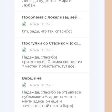
Лена, да будет так. Мира и
Любви!
Проблема с локализацией языков Windows Defender, Microsoft Store в Windows 11
Aliska
18.12.25
tim, рады, что так. спасибо!)
Прогулки со Стасиком (окончание)
Aliska
18.12.25
Надежда, спасибо)
приключения Стасика состоят из
7 частей. полистайте, тут все:
Вершина
Aliska
18.12.25
Надежда, cпасибо за отзыв!) все
публикации Аладдина можно
найти здесь. он еще и
замечательный поэт и бард)