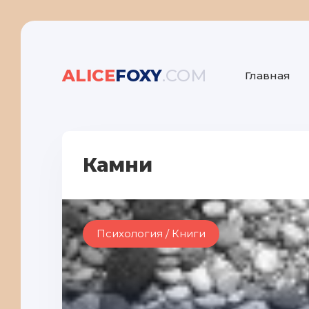
ALICE
FOXY
.COM
Главная
Камни
Психология / Книги