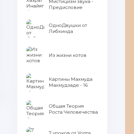
Мистицизм звука -
Предисловие
ОдноДвушки от
Либкинда
Из жизни котов
Картины Махмуда
Махмудзаде - 16
Общая Теория
Роста Человечества
7 уроков от Уолта