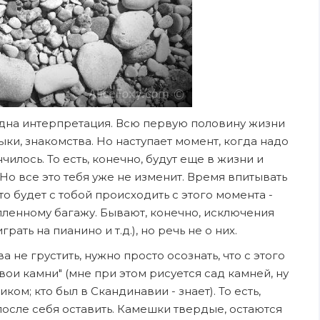
дна интерпретация. Всю первую половину жизни
выки, знакомства. Но наступает момент, когда надо
чилось. То есть, конечно, будут еще в жизни и
 Но все это тебя уже не изменит. Время впитывать
что будет с тобой происходить с этого момента -
пленному багажу. Бывают, конечно, исключения
ать на пианино и т.д.), но речь не о них.
а не грустить, нужно просто осознать, что с этого
ои камни" (мне при этом рисуется сад камней, ну
ком; кто был в Скандинавии - знает). То есть,
после себя оставить. Камешки твердые, остаются