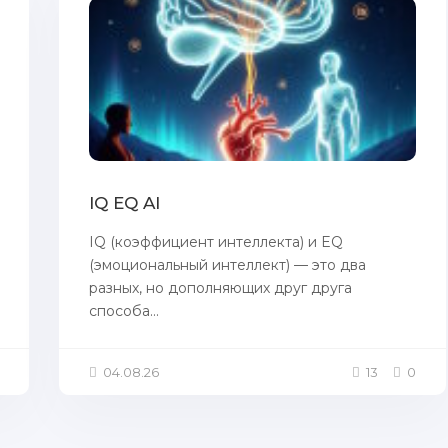
IQ EQ AI
IQ (коэффициент интеллекта) и EQ
(эмоциональный интеллект) — это два
разных, но дополняющих друг друга
способа...
04.08.26
13
0