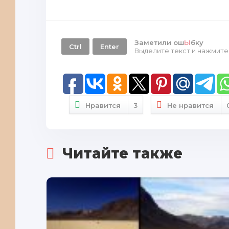
Заметили ош
Ы
бку
Ctrl
Enter
Выделите текст и нажмит
Нравится
3
Не нравится
Читайте также