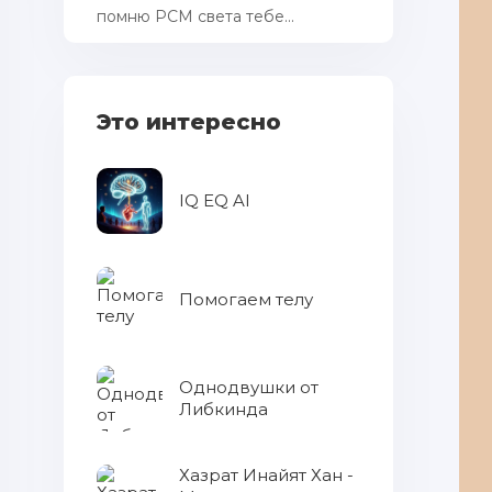
помню РСМ cвета тебе...
Это интересно
IQ EQ AI
Помогаем телу
Однодвушки от
Либкинда
Хазрат Инайят Хан -