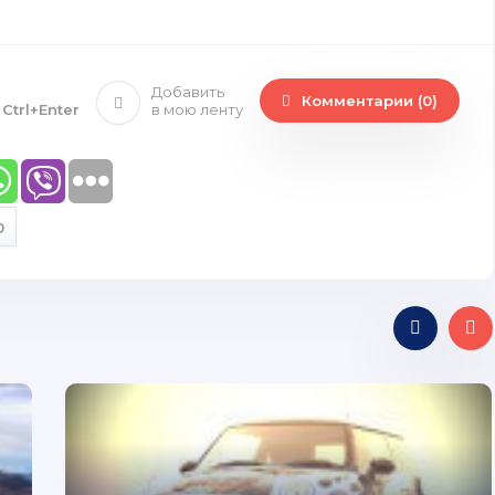
Добавить
Комментарии (0)
е
Ctrl+Enter
в мою ленту
0