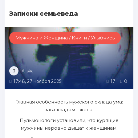
Записки семьеведа
Мужчина и Женщина / Книги / Улыбнись
Aliska
17:48, 27 ноября 2025
17
0
Главная особенность мужского склада ума:
зав.складом - жена.
Пульмонологи установили, что курящие
мужчины неровно дышат к женщинам.