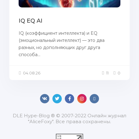
IQ EQ AI
IQ (коэффициент интеллекта) и EQ
(эмоциональный интеллект) — это два
разных, но дополняющих друг друга
способа...
04.08.26
11
0
DLЕ Нуре-Вlоg ® © 2007-2022 Онлайн журнал
"AliceFoxy". Все права сохранены.