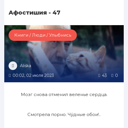
Афостишия - 47
Книги / Люди / Улыбнись
Aliska
00:02, 02 июля 2023
43
0
Мозг снова отменил веленье сердца.
Смотрела порно. Чу́дные обои!..