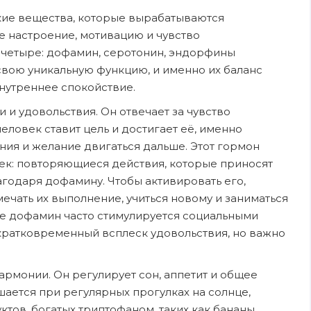
кие вещества, которые вырабатываются
е настроение, мотивацию и чувство
 четыре: дофамин, серотонин, эндорфины
свою уникальную функцию, и именно их баланс
нутреннее спокойствие.
и удовольствия. Он отвечает за чувство
человек ставит цель и достигает её, именно
ия и желание двигаться дальше. Этот гормон
ек: повторяющиеся действия, которые приносят
годаря дофамину. Чтобы активировать его,
мечать их выполнение, учиться новому и заниматься
 дофамин часто стимулируется социальными
 кратковременный всплеск удовольствия, но важно
армонии. Он регулирует сон, аппетит и общее
шается при регулярных прогулках на солнце,
тов, богатых триптофаном, таких как бананы,