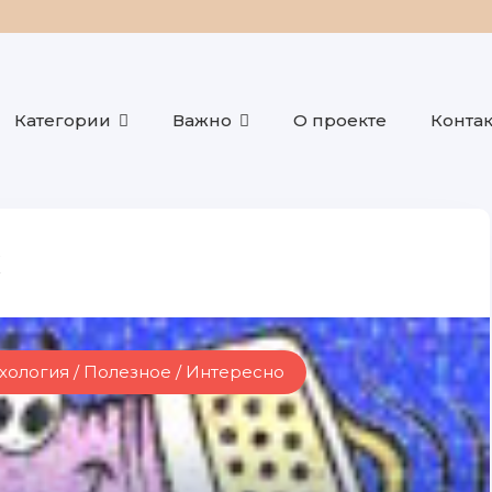
Категории
Важно
О проекте
Конта
хология / Полезное / Интересно