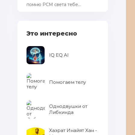
помню РСМ cвета тебе...
Это интересно
IQ EQ AI
Помогаем телу
Однодвушки от
Либкинда
Хазрат Инайят Хан -