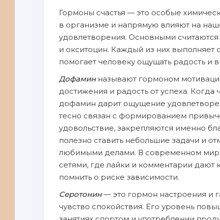
Гормоны счастья — это особые химичес
в организме и напрямую влияют на наш
удовлетворения. Основными считаются
и окситоцин. Каждый из них выполняет 
помогает человеку ощущать радость и в
Дофамин
называют гормоном мотивации 
достижения и радость от успеха. Когда 
дофамин дарит ощущение удовлетворен
тесно связан с формированием привыч
удовольствие, закрепляются именно бла
полезно ставить небольшие задачи и от
любимыми делами. В современном мире
сетями, где лайки и комментарии дают
помнить о риске зависимости.
Серотонин
— это гормон настроения и г
чувство спокойствия. Его уровень повы
занятиях спортом и употреблении продук