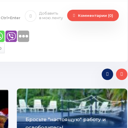
Добавить
Комментарии (0)
е
Ctrl+Enter
в мою ленту
0
Бросьте "настоящую" работу и
освободитесь!