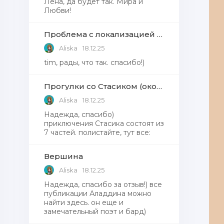
Лена, да будет так. Мира и
Любви!
Проблема с локализацией языков Windows Defender, Microsoft Store в Windows 11
Aliska
18.12.25
tim, рады, что так. спасибо!)
Прогулки со Стасиком (окончание)
Aliska
18.12.25
Надежда, спасибо)
приключения Стасика состоят из
7 частей. полистайте, тут все:
Вершина
Aliska
18.12.25
Надежда, cпасибо за отзыв!) все
публикации Аладдина можно
найти здесь. он еще и
замечательный поэт и бард)