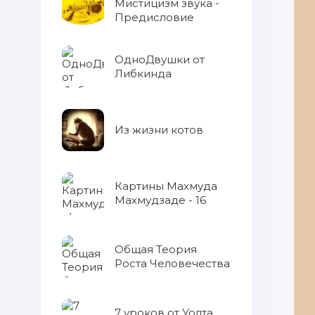
Мистицизм звука -
Предисловие
ОдноДвушки от
Либкинда
Из жизни котов
Картины Махмуда
Махмудзаде - 16
Общая Теория
Роста Человечества
7 уроков от Уолта