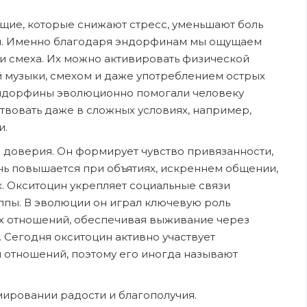
ие, которые снижают стресс, уменьшают боль
ии. Именно благодаря эндорфинам мы ощущаем
и смеха. Их можно активировать физической
 музыки, смехом и даже употреблением острых
Эндорфины эволюционно помогали человеку
твовать даже в сложных условиях, например,
и.
доверия. Он формирует чувство привязанности,
ень повышается при объятиях, искреннем общении,
х. Окситоцин укрепляет социальные связи
уппы. В эволюции он играл ключевую роль
 отношений, обеспечивая выживание через
 Сегодня окситоцин активно участвует
 отношений, поэтому его иногда называют
мировании радости и благополучия.