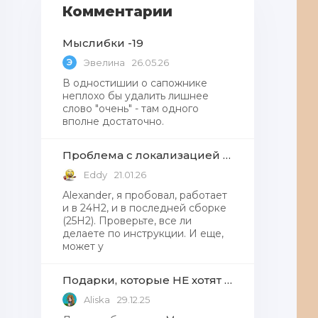
Комментарии
Мыслибки -19
Э
Эвелина
26.05.26
В одностишии о сапожнике
неплохо бы удалить лишнее
слово "очень" - там одного
вполне достаточно.
Проблема с локализацией языков Windows Defender, Microsoft Store в Windows 11
Eddy
21.01.26
Alexander, я пробовал, работает
и в 24H2, и в последней сборке
(25H2). Проверьте, все ли
делаете по инструкции. И еще,
может у
Подарки, которые НЕ хотят получать от Деда Мороза
Aliska
29.12.25