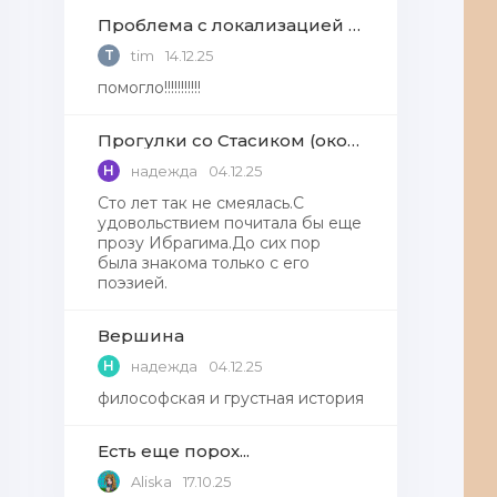
Проблема с локализацией языков Windows Defender, Microsoft Store в Windows 11
T
tim
14.12.25
помогло!!!!!!!!!!!
Прогулки со Стасиком (окончание)
Н
надежда
04.12.25
Сто лет так не смеялась.С
удовольствием почитала бы еще
прозу Ибрагима.До сих пор
была знакома только с его
поэзией.
Вершина
Н
надежда
04.12.25
философская и грустная история
Есть еще порох...
Aliska
17.10.25