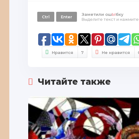
Заметили ош
Ы
бку
Ctrl
Enter
Выделите текст и нажмит
Нравится
7
Не нравится
Читайте также