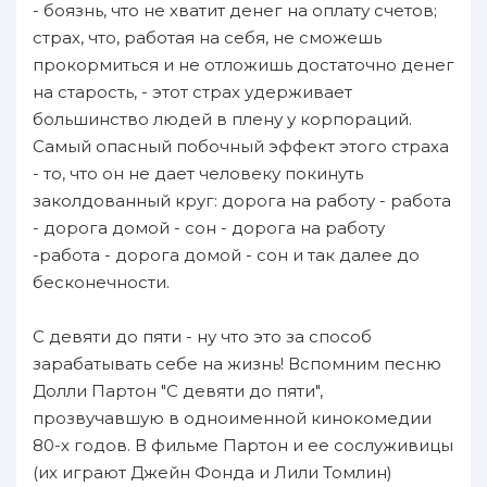
- боязнь, что не хватит денег на оплату счетов;
страх, что, работая на себя, не сможешь
прокормиться и не отложишь достаточно денег
на старость, - этот страх удерживает
большинство людей в плену у корпораций.
Самый опасный побочный эффект этого страха
- то, что он не дает человеку покинуть
заколдованный круг: дорога на работу - работа
- дорога домой - сон - дорога на работу
-работа - дорога домой - сон и так далее до
бесконечности.
С девяти до пяти - ну что это за способ
зарабатывать себе на жизнь! Вспомним песню
Долли Партон "С девяти до пяти",
прозвучавшую в одноименной кинокомедии
80-х годов. В фильме Партон и ее сослуживицы
(их играют Джейн Фонда и Лили Томлин)