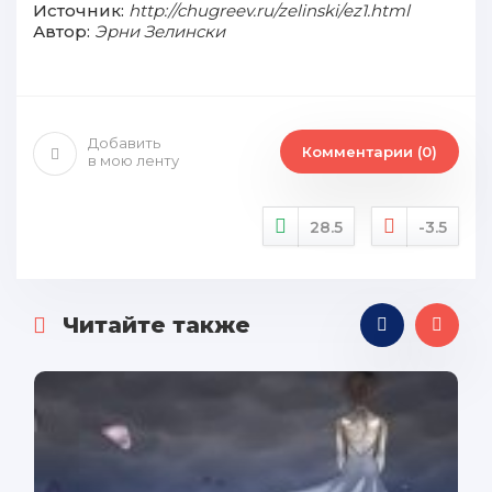
Источник:
http://chugreev.ru/zelinski/ez1.html
Автор:
Эрни Зелински
Добавить
Комментарии (0)
в мою ленту
28.5
-3.5
Читайте также