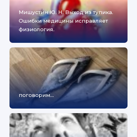
Mишустин Ю. H. Bыход из тупика.
Oшибки медицины иcправляет
физиология.
поговорим...