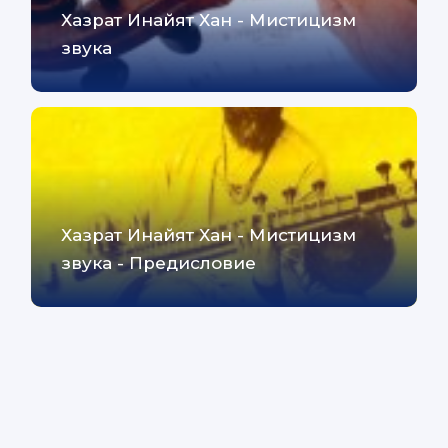
Хазрат Инайят Хан - Мистицизм
звука
Хазрат Инайят Хан - Мистицизм
звука - Предисловие