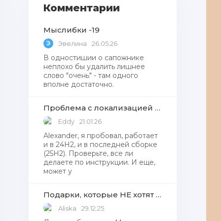
Комментарии
Мыслибки -19
Э
Эвелина
26.05.26
В одностишии о сапожнике
неплохо бы удалить лишнее
слово "очень" - там одного
вполне достаточно.
Проблема с локализацией языков Windows Defender, Microsoft Store в Windows 11
Eddy
21.01.26
Alexander, я пробовал, работает
и в 24H2, и в последней сборке
(25H2). Проверьте, все ли
делаете по инструкции. И еще,
может у
Подарки, которые НЕ хотят получать от Деда Мороза
Aliska
29.12.25