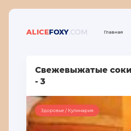
ALICE
FOXY
.COM
Главная
Cвежевыжатые соки 
- 3
Здоровье / Кулинария