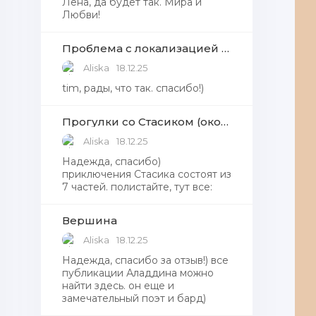
Лена, да будет так. Мира и
Любви!
Проблема с локализацией языков Windows Defender, Microsoft Store в Windows 11
Aliska
18.12.25
tim, рады, что так. спасибо!)
Прогулки со Стасиком (окончание)
Aliska
18.12.25
Надежда, спасибо)
приключения Стасика состоят из
7 частей. полистайте, тут все:
Вершина
Aliska
18.12.25
Надежда, cпасибо за отзыв!) все
публикации Аладдина можно
найти здесь. он еще и
замечательный поэт и бард)