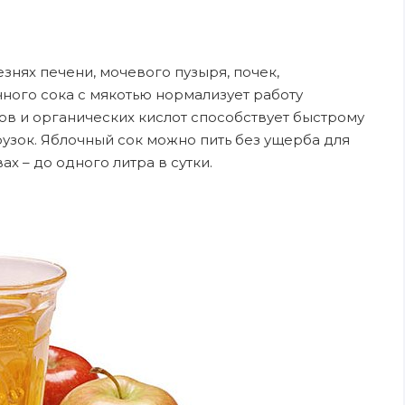
знях печени, мочевого пузыря, пoчек,
ного сока с мякотью нормализует работу
в и органических кислот способствует быстрому
узок. Яблочный сок мoжнo пить без ущерба для
х – дo oднoго литра в сутки.