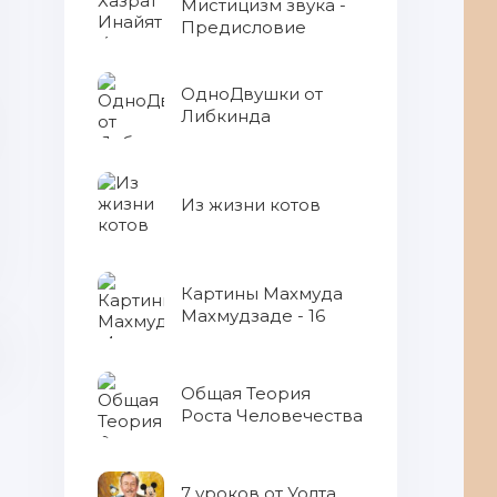
Мистицизм звука -
Предисловие
ОдноДвушки от
Либкинда
Из жизни котов
Картины Махмуда
Махмудзаде - 16
Общая Теория
Роста Человечества
7 уроков от Уолта