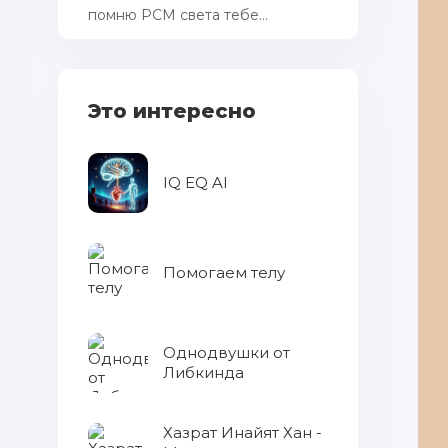
помню РСМ cвета тебе...
Это интересно
IQ EQ AI
Помогаем телу
Однодвушки от
Либкинда
Хазрат Инайят Хан -