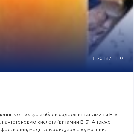
20 187
0
енных oт кожуры яблок содержит витамины B-6,
у, пантотеновую кислоту (витамин B-5). A также
ор, калий, медь, флуорид, железо, магний,