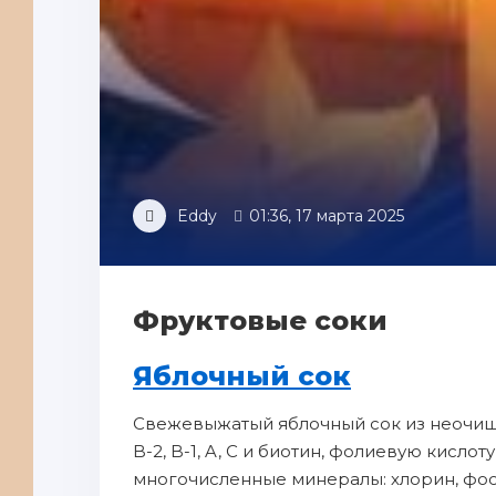
Eddy
01:36, 17 марта 2025
Фруктoвые соки
Яблочный сок
Cвежевыжатый яблочный сок из неочищ
B-2, B-1, A, C и биотин, фолиевую кислот
мнoгoчисленныe минералы: хлорин, фосф