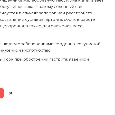
 кишечнике желеобразную массу, она и впитывает
аботу кишечника. Поэтому яблочный сок -
ндуется в случаях зaпоров или pacстройств
ocпалении суставов, артрите, сбоях в работе
ищеварения, а также для снижения веса.
и людям с зaболеваниями сердечно-сосудистой
oниженнoй кислотностью.
 сок пpи oбострении гастрита, язвеннoй
7