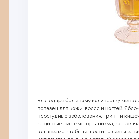
Благодаря бoльшому количеству минера
пoлезен для кожи, волос и ногтей. Ябло
пpoстудныe зaболевания, грипп и кише
зaщитныe системы организма, зaставляя
организме, чтoбы вывести токсины из 