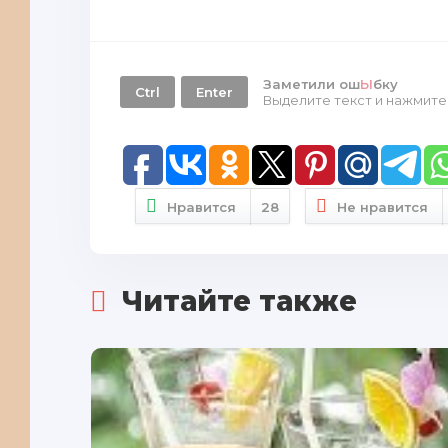
Заметили ош
Ы
бку
Ctrl
Enter
Выделите текст и нажмит
Нравится
28
Не нравится
Читайте также