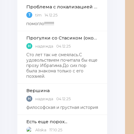
Проблема с локализацией языков Windows Defender, Microsoft Store в Windows 11
T
tim
14.12.25
помогло!!!!!!!!!!!
Прогулки со Стасиком (окончание)
Н
надежда
04.12.25
Сто лет так не смеялась.С
удовольствием почитала бы еще
прозу Ибрагима.До сих пор
была знакома только с его
поэзией.
Вершина
Н
надежда
04.12.25
философская и грустная история
Есть еще порох...
Aliska
17.10.25