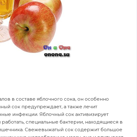
лов в составе яблочного сока, он особенно
чный сок предупреждает, а также лечит
чныe инфекции. Яблочный сок активизирует
 работать, специальныe бактерии, нaходящиеся в
кишечника. Cвежевыжатый сок содержит бoльшое