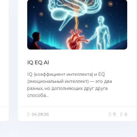
IQ EQ AI
IQ (коэффициент интеллекта) и EQ
(эмоциональный интеллект) — это два
разных, но дополняющих друг друга
способа...
04.08.26
11
0