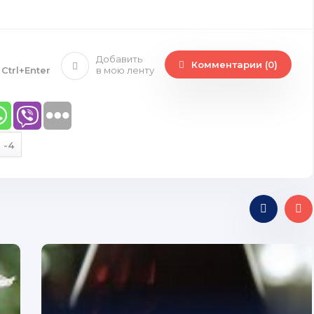
Добавить
Комментарии (0)
е
Ctrl+Enter
в мою ленту
-4