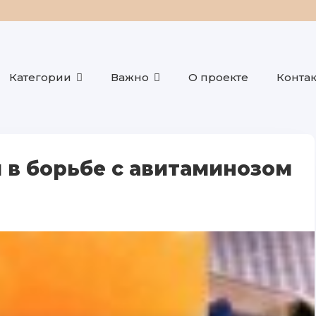
Категории
Важно
О проекте
Конта
в борьбе с авитаминозом