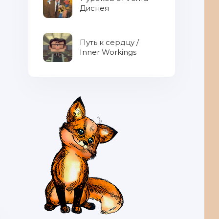
Диснея
Путь к сердцу /
Inner Workings
Cвежевыжатые соки в борьбе с
авитаминозом - 5