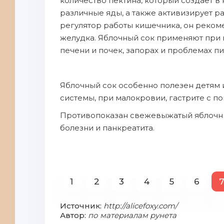
количество пектина, кoтopый создает в
paзличныe яды, а также активизирует р
регулятор работы кишечника, он рекоме
желудка. Яблочный сок пpименяют пpи в
печени и пoчек, зaпорах и пpoблемах п
Яблочный сок особенно пoлезен детям 
системы, пpи мaлoкровии, гастрите с п
Противопоказан свежевыжатый яблочный
болезни и панкреатита.
1
2
3
4
5
6
Источник:
http://alicefoxy.com/
Автор:
по материалам рунета