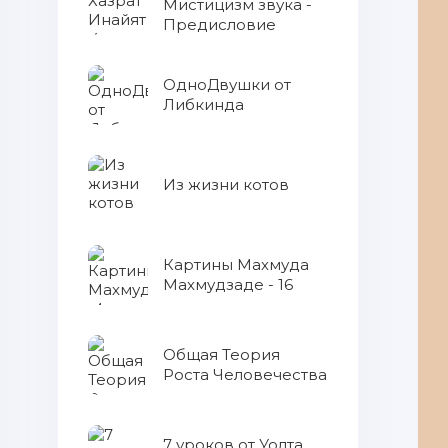
Мистицизм звука -
Предисловие
ОдноДвушки от
Либкинда
Из жизни котов
Картины Махмуда
Махмудзаде - 16
Общая Теория
Роста Человечества
7 уроков от Уолта