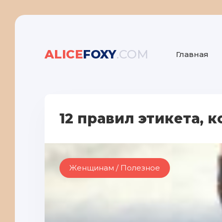
ALICE
FOXY
.COM
Главная
12 правил этикета, 
Женщинам / Полезное