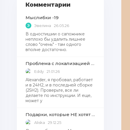
Комментарии
Мыслибки -19
Э
Эвелина
26.05.26
В одностишии о сапожнике
неплохо бы удалить лишнее
слово "очень" - там одного
вполне достаточно.
Проблема с локализацией языков Windows Defender, Microsoft Store в Windows 11
Eddy
21.01.26
Alexander, я пробовал, работает
и в 24H2, и в последней сборке
(25H2). Проверьте, все ли
делаете по инструкции. И еще,
может у
Подарки, которые НЕ хотят получать от Деда Мороза
Aliska
29.12.25