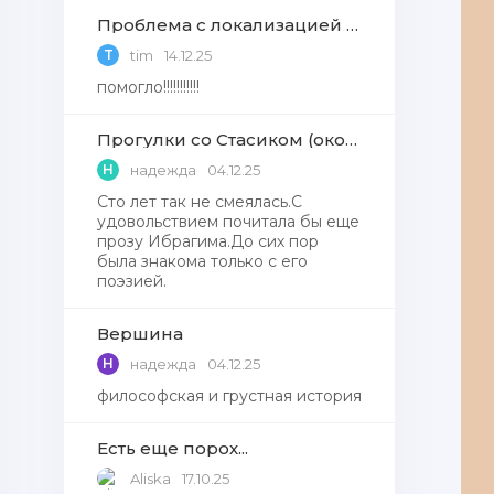
Проблема с локализацией языков Windows Defender, Microsoft Store в Windows 11
T
tim
14.12.25
помогло!!!!!!!!!!!
Прогулки со Стасиком (окончание)
Н
надежда
04.12.25
Сто лет так не смеялась.С
удовольствием почитала бы еще
прозу Ибрагима.До сих пор
была знакома только с его
поэзией.
Вершина
Н
надежда
04.12.25
философская и грустная история
Есть еще порох...
Aliska
17.10.25