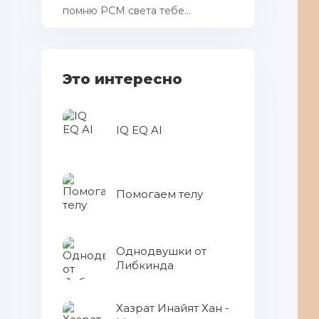
помню РСМ cвета тебе...
Это интересно
IQ EQ AI
Помогаем телу
Однодвушки от
Либкинда
Хазрат Инайят Хан -