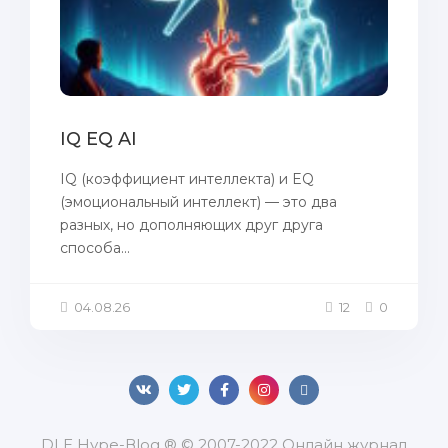
IQ EQ AI
IQ (коэффициент интеллекта) и EQ
(эмоциональный интеллект) — это два
разных, но дополняющих друг друга
способа...
04.08.26
12
0
DLЕ Нуре-Вlоg ® © 2007-2022 Онлайн журнал