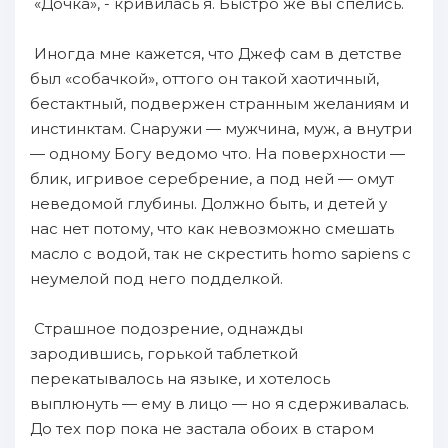
«Дочка», - кривилась я. Быстро же вы спелись.
Иногда мне кажется, что Джеф сам в детстве
был «собачкой», оттого он такой хаотичный,
бестактный, подвержен странным желаниям и
инстинктам. Снаружи — мужчина, муж, а внутри
— одному Богу ведомо что. На поверхности —
блик, игривое серебрение, а под ней — омут
неведомой глубины. Должно быть, и детей у
нас нет потому, что как невозможно смешать
масло с водой, так не скрестить homo sapiens с
неумелой под него подделкой.
Страшное подозрение, однажды
зародившись, горькой таблеткой
перекатывалось на языке, и хотелось
выплюнуть — ему в лицо — но я сдерживалась.
До тех пор пока не застала обоих в старом