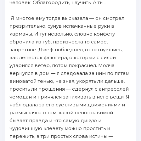
человек. Облагородить, научить. А ты...
Я многое ему тогда высказала — он смотрел
презрительно, сунув испачканные руки в
карманы. И тут невольно, словно конфету
обронила из губ, произнесла то самое,
запретное. Джеф побледнел, отшатнувшись,
как лепесток флюгера, о который с силой
ударился ветер, потом покраснел. Молча
вернулся в дом — я следовала за ним по пятам
виноватой тенью, не зная, укорять ли дальше,
просить ли прощения — сдернул с антресолей
чемодан и принялся запихивать в него вещи. Я
наблюдала за его суетливыми движениями и
размышляла о том, какой непоправимой
бывает правда и что самую дикую и
чудовищную клевету можно простить и
пережить, а три простых слова истины —