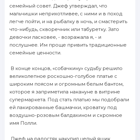
семейный совет. Джеф утверждал, что
мальчишки неприхотливее, с ними и в поход
легче пойти, и на рыбалку в ночь, и смастерить
что-нибудь, скворечник или табуретку. Зато
девочки ласковее, - возражала я, - и
послушнее. Им проще привить традиционные
семейные ценности.
В конце концов, «собачкину» судьбу решило
великолепное роскошно-голубое платье с
широким поясом и огромным белым бантом,
которое я заприметила накануне в витрине
супермаркета. Под стать платью мы подобрали
ей лакированные башмачки, кроватку под
воздушно-розовым балдахином и скромное
имя Полли.
Джеф на радостях накупил целый ящик