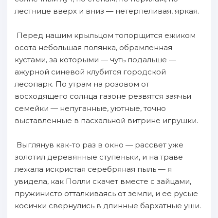
лестнице вверх и вниз — нетерпеливая, яркая.
Перед нашим крыльцом топорщится ежиком
осота небольшая полянка, обрамленная
кустами, за которыми — чуть подальше —
ажурной синевой клубится городской
лесопарк. По утрам на розовом от
восходящего солнца газоне резвятся заячьи
семейки — непуганные, уютные, точно
выставленные в пасхальной витрине игрушки.
Выглянув как-то раз в окно — рассвет уже
золотил деревянные ступеньки, и на траве
лежала искристая серебряная пыль — я
увидела, как Полли скачет вместе с зайцами,
пружинисто отталкиваясь от земли, и ее русые
косички свернулись в длинные бархатные уши.