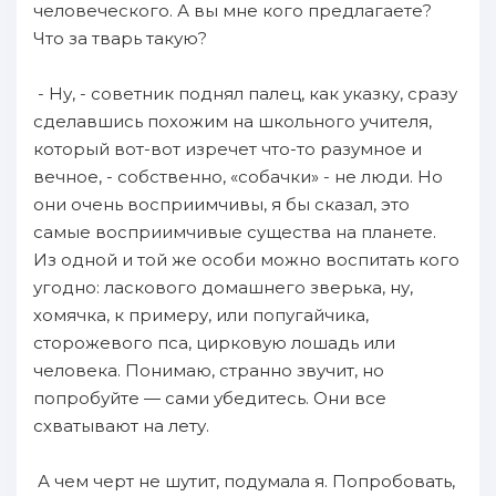
человеческого. А вы мне кого предлагаете?
Что за тварь такую?
- Ну, - советник поднял палец, как указку, сразу
сделавшись похожим на школьного учителя,
который вот-вот изречет что-то разумное и
вечное, - собственно, «собачки» - не люди. Но
они очень восприимчивы, я бы сказал, это
самые восприимчивые существа на планете.
Из одной и той же особи можно воспитать кого
угодно: ласкового домашнего зверька, ну,
хомячка, к примеру, или попугайчика,
сторожевого пса, цирковую лошадь или
человека. Понимаю, странно звучит, но
попробуйте — сами убедитесь. Они все
схватывают на лету.
А чем черт не шутит, подумала я. Попробовать,