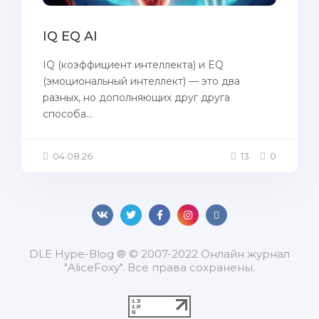
IQ EQ AI
IQ (коэффициент интеллекта) и EQ
(эмоциональный интеллект) — это два
разных, но дополняющих друг друга
способа...
04.08.26
13
0
DLЕ Нуре-Вlоg ® © 2007-2022 Онлайн журнал
"AliceFoxy". Все права сохранены.