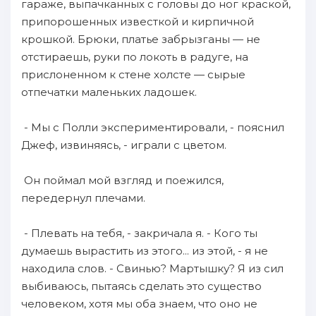
гараже, выпачканных с головы до ног краской,
припорошенных известкой и кирпичной
крошкой. Брюки, платье забрызганы — не
отстираешь, руки по локоть в радуге, на
прислоненном к стене холсте — сырые
отпечатки маленьких ладошек.
- Мы с Полли экспериментировали, - пояснил
Джеф, извиняясь, - играли с цветом.
Он поймал мой взгляд и поежился,
передернул плечами.
- Плевать на тебя, - закричала я. - Кого ты
думаешь вырастить из этого... из этой, - я не
находила слов. - Свинью? Мартышку? Я из сил
выбиваюсь, пытаясь сделать это существо
человеком, хотя мы оба знаем, что оно не