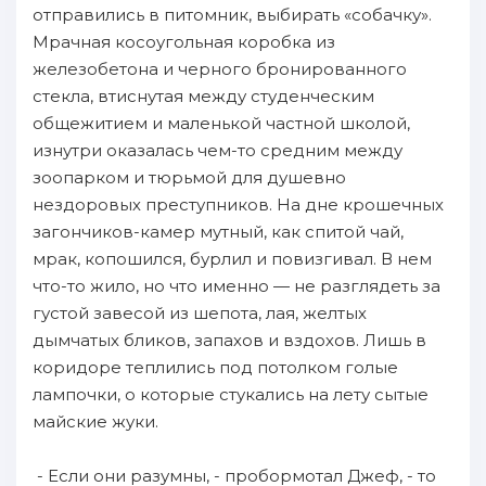
отправились в питомник, выбирать «собачку».
Мрачная косоугольная коробка из
железобетона и черного бронированного
стекла, втиснутая между студенческим
общежитием и маленькой частной школой,
изнутри оказалась чем-то средним между
зоопарком и тюрьмой для душевно
нездоровых преступников. На дне крошечных
загончиков-камер мутный, как спитой чай,
мрак, копошился, бурлил и повизгивал. В нем
что-то жило, но что именно — не разглядеть за
густой завесой из шепота, лая, желтых
дымчатых бликов, запахов и вздохов. Лишь в
коридоре теплились под потолком голые
лампочки, о которые стукались на лету сытые
майские жуки.
- Если они разумны, - пробормотал Джеф, - то