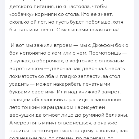
детского питания, но я настояла, чтобы
«собачку» кормили со стола. Кто ее знает,
сколько ей лет, но пусть будет побольше, хотя
бы пять или шесть. С малышами такая возня!
И вот мы зажили втроем — мы с Джефом бок о
бок непонятно с кем или с чем. Посмотришь —
в чулках, в оборочках, в кофточке с отложным
воротничком — девочка как девочка. Счесать
лохматость со лба и гладко заплести, за стол
усадить — может накарябать печатными
буквами свое имя. Или над книжкой замрет,
пальцем обслюнявив страницы, а заоконное
лето тонким карандашом нарисует ей
веснушки да отмоет лицо до румяной белизны.
А через пять минут отвернешься, а она уже
носится на четвереньках по дому, скользит, как
солнечный луч, по стенам, по перилам, по