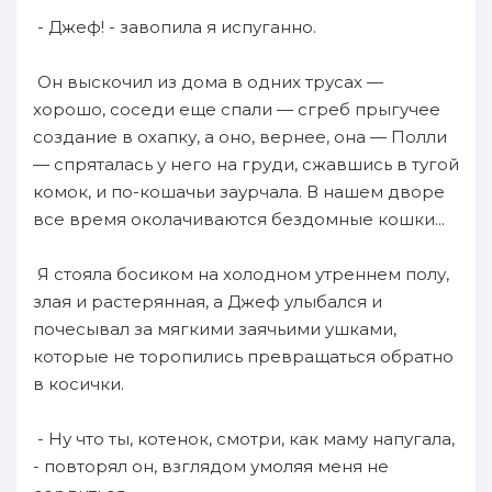
- Джеф! - завопила я испуганно.
Он выскочил из дома в одних трусах —
хорошо, соседи еще спали — сгреб прыгучее
создание в охапку, а оно, вернее, она — Полли
— спряталась у него на груди, сжавшись в тугой
комок, и по-кошачьи заурчала. В нашем дворе
все время околачиваются бездомные кошки...
Я стояла босиком на холодном утреннем полу,
злая и растерянная, а Джеф улыбался и
почесывал за мягкими заячьими ушками,
которые не торопились превращаться обратно
в косички.
- Ну что ты, котенок, смотри, как маму напугала,
- повторял он, взглядом умоляя меня не