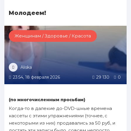
Молодеем!
Женщинам / Здоровье / Красота
Aliska
23:54, 18 февраля 2026
29 130
0
(по многочисленным просьбам)
Когда-то в далекие до-DVD-шные времена
кассеты с этими упражнениями (точнее, с
некоторыми из них) продавались за 50 руб, и
достать эти записи было совсем непросто.