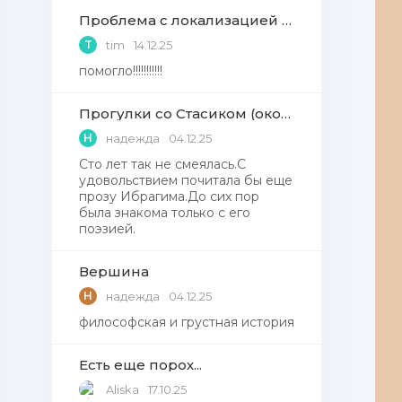
Проблема с локализацией языков Windows Defender, Microsoft Store в Windows 11
T
tim
14.12.25
помогло!!!!!!!!!!!
Прогулки со Стасиком (окончание)
Н
надежда
04.12.25
Сто лет так не смеялась.С
удовольствием почитала бы еще
прозу Ибрагима.До сих пор
была знакома только с его
поэзией.
Вершина
Н
надежда
04.12.25
философская и грустная история
Есть еще порох...
Aliska
17.10.25