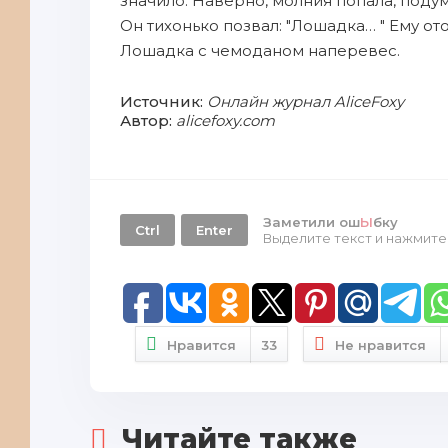
значило. Наверно, молния попала, подум
Он тихонько позвал: "Лошадка… " Ему отоз
Лошадка с чемоданом наперевес.
Источник:
Онлайн журнал AliceFoxy
Автор:
alicefoxy.com
Заметили ош
Ы
бку
Ctrl
Enter
Выделите текст и нажмит
Нравится
33
Не нравится
Читайте также