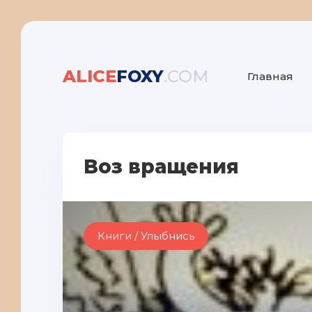
ALICE
FOXY
.COM
Главная
Воз вращения
Книги / Улыбнись