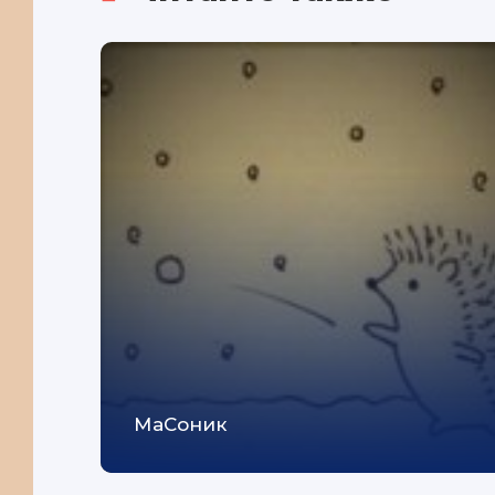
МаСоник