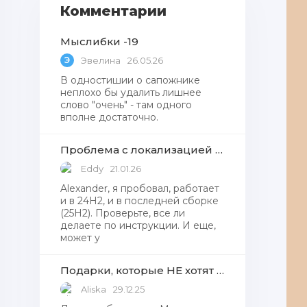
Комментарии
Мыслибки -19
Э
Эвелина
26.05.26
В одностишии о сапожнике
неплохо бы удалить лишнее
слово "очень" - там одного
вполне достаточно.
Проблема с локализацией языков Windows Defender, Microsoft Store в Windows 11
Eddy
21.01.26
Alexander, я пробовал, работает
и в 24H2, и в последней сборке
(25H2). Проверьте, все ли
делаете по инструкции. И еще,
может у
Подарки, которые НЕ хотят получать от Деда Мороза
Aliska
29.12.25