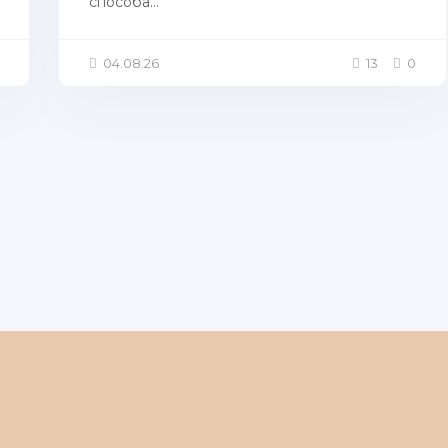
способа...
04.08.26
13
0