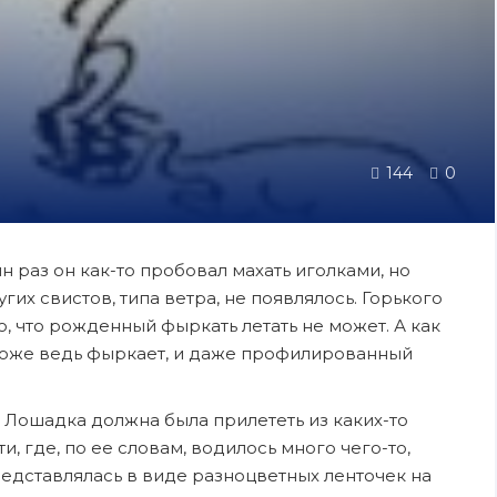
144
0
н раз он как-то пробовал махать иголками, но
гих свистов, типа ветра, не появлялось. Горького
ого, что рожденный фыркать летать не может. А как
 Тоже ведь фыркает, и даже профилированный
. Лошадка должна была прилететь из каких-то
, где, по ее словам, водилось много чего-то,
представлялась в виде разноцветных ленточек на