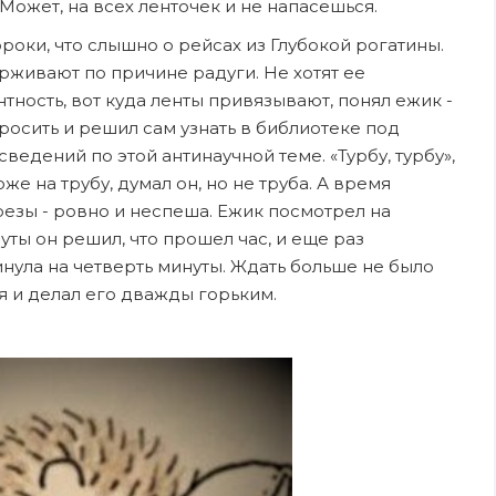
 Может, на всех ленточек и не напасешься.
оки, что слышно о рейсах из Глубокой рогатины.
ерживают по причине радуги. Не хотят ее
нтность, вот куда ленты привязывают, понял ежик -
спросить и решил сам узнать в библиотеке под
ведений по этой антинаучной теме. «Турбу, турбу»,
оже на трубу, думал он, но не труба. А время
резы - ровно и неспеша. Ежик посмотрел на
уты он решил, что прошел час, и еще раз
инула на четверть минуты. Ждать больше не было
я и делал его дважды горьким.