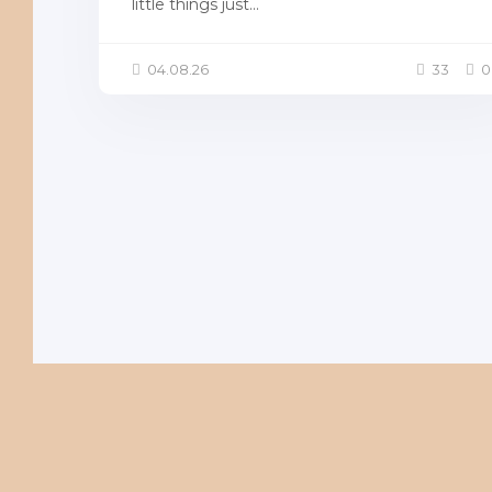
little things just...
04.08.26
33
0