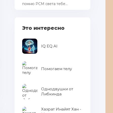
помню РСМ cвета тебе...
Это интересно
IQ EQ AI
Помогаем телу
Однодвушки от
Либкинда
Хазрат Инайят Хан -