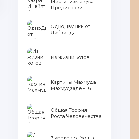
Мистицизм звука -
Предисловие
ОдноДвушки от
Либкинда
Из жизни котов
Картины Махмуда
Махмудзаде - 16
Общая Теория
Роста Человечества
АЭС
7 уроков от Уолта