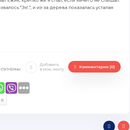
ал Ежик, крепко же я спал, если ничего не слышал.
валось "Эх!..", и из-за дерева показалась усталая
Добавить
Комментарии (0)
е
Ctrl+Enter
в мою ленту
0