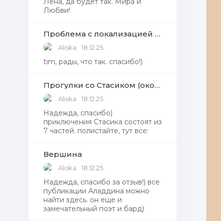
Лена, да будет так. Мира и
Любви!
Проблема с локализацией языков Windows Defender, Microsoft Store в Windows 11
Aliska
18.12.25
tim, рады, что так. спасибо!)
Прогулки со Стасиком (окончание)
Aliska
18.12.25
Надежда, спасибо)
приключения Стасика состоят из
7 частей. полистайте, тут все:
Вершина
Aliska
18.12.25
Надежда, cпасибо за отзыв!) все
публикации Аладдина можно
найти здесь. он еще и
замечательный поэт и бард)