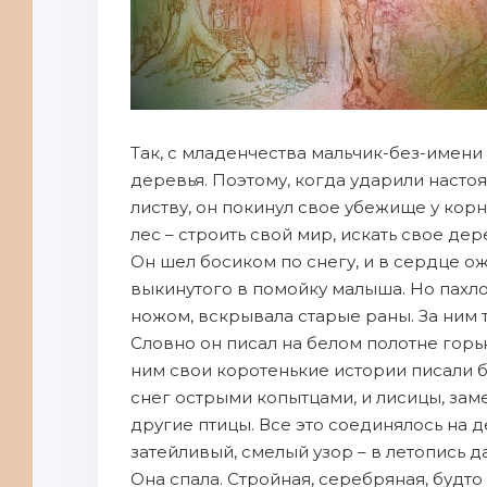
Так, с младенчества мальчик-без-имени 
деревья. Поэтому, когда ударили наст
листву, он покинул свое убежище у кор
лес – строить свой мир, искать свое дер
Он шел босиком по снегу, и в сердце о
выкинутого в помойку малыша. Но пахло 
ножом, вскрывала старые раны. За ним т
Словно он писал на белом полотне горь
ним свои коротенькие истории писали бе
снег острыми копытцами, и лисицы, заме
другие птицы. Все это соединялось на 
затейливый, смелый узор – в летопись д
Она спала. Стройная, серебряная, будто