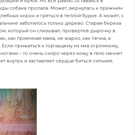
убашки и брюк. Но все равно, оставаясь в
жды собака пропала. Может, вернулась к прежним
лебных корок и греться в теплой будке. А может, с
мальчике заботилось только дерево. Старая береза
м, который он слизывал, провертев дырочку в
ак, как приемная мама, не жарко, как печка, а
. Если прижаться к торчащему из мха огромному,
 ногами – то очень скоро через кожу в тело начнет
ает внутрь и заставляет сердце биться сильнее,