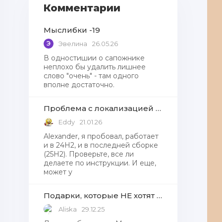
Комментарии
Мыслибки -19
Э
Эвелина
26.05.26
В одностишии о сапожнике
неплохо бы удалить лишнее
слово "очень" - там одного
вполне достаточно.
Проблема с локализацией языков Windows Defender, Microsoft Store в Windows 11
Eddy
21.01.26
Alexander, я пробовал, работает
и в 24H2, и в последней сборке
(25H2). Проверьте, все ли
делаете по инструкции. И еще,
может у
Подарки, которые НЕ хотят получать от Деда Мороза
Aliska
29.12.25