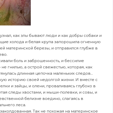
узнал, как злы бывают люди и как добры собаки и
оящие холода и белая крупа запорошила огненную
ней материнской березы, и отправился глубже в
ево.
живали боль и заброшенность, и бессилие
не гнилью, а острой свежестью, которая, как
янулась длинная цепочка маленьких следов...
кую историю своей недолгой жизни. И вместе с
лки и зайцы, и олени, проваливаясь глубоко в
тая следы хвостами, и мыши-полевки, и совы, и
девственной белизне воедино, слагаясь в
альнего леса.
 заколдованная. Так не похожая на материнское