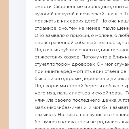
смерти. Скорченные и холодные, они в
луковой шелухой и всяческой гнилью. Т
признать в них своих детей. Но она наш
странное, оно, тем не менее, пахло щен
Оно взывало о помощи, о молоке, о любви
нерастраченной собачьей нежности, гото
Подхватив зубами своего единственног
от жестоких хозяев. Потому что в ближ
стучал топором дровосек. Он мог случай
причинить вред – отнять единственное, 
было никого, кроме деревьев и диких зв
Под корнями старой березы собака выры
него мха, палых листьев и сухой травы. 
нянчила своего последнего щенка. А тот
мальчиком-без-имени, и мог бы называть
называть. Но никто не научил его челов
беззучного крика, так и не родились зв
слез, а теперь прояснившихся, глубоки