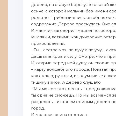
дерево, на старую березу, но с такой ж
осина, с которой мальчик-без-имени ср
родство. Приблизившись, он обнял ее х
содрогание. Дерево проснулось. Оно сл
И мальчик заговорил, медленно, осторо
мыслями, легкими, как дуновение ветер
прикосновения.
- Ты – сестра моя, по духу и по уму, - ск
дашь мне кров и силу. Смотри, что я при
И, открыв перед ней душу, он словно п
– карту волшебного города. Показал пр
как стекло, ручьями, и задумчивые алле
тишину зимой. А дерево слушало.
- Мы можем это сделать, - предложил ма
ты одна не сможешь. Но мы возмемся за р
разделить – и станем единым дерево-ч
город.
И молодая осина ответила: