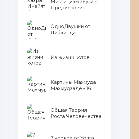
Мистицизм звука -
Предисловие
ОдноДвушки от
Либкинда
Из жизни котов
Картины Махмуда
Махмудзаде - 16
Общая Теория
Роста Человечества
7 уроков от Уолта