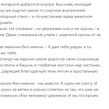
е янтарной добротой внутри. Высокая, молодая
азу же ощутил какое-то смутное внутреннее
олодный ствол – и почувствовал едва заметное
ушало.
жно. Не словами – но деревьям они и не нужны – а
ка. Даже снежинка не упала с широкой кроны от их
азал мальчик-без-имени. – Я дам тебе разум, а ты
нес тебе.
ротянул на ладони самое дорогое свое сокровище
оспекты и башни, и горбатые мостики над чистыми,
и, дарящие благодатную тень летом и хрустальную
льчик-без-имени, - мы вместе. Я один не смогу. И
уки, за ветви и корни, сплетем их так, что уже не
еловеком. Или человеко-деревом. И мы построим