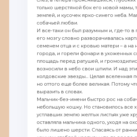
только шерстяной бок его новой мамы, 
землей, и кусочек ярко-синего неба. Ма
собачьей любви.
И все-таки он был разумным и, где-то в
его мозгу словно разворачивалась карта
семенем отца и с кровью матери – а н
города, и горели фонари в ухоженных ск
площадь перед ратушей, и громоздились
возносили в небо свои шпили. И над э
колдовские звезды... Целая вселенная 
но оттого еще более великая. Потому ч
выразить в словах.
Мальчик-без-имени быстро рос на соба
небольшую кошку. Но становилось все х
устлавших землю желтых листьях уже хр
оставляла мальчика одного, уходя на охо
было лишено шерсти. Спасаясь от ранни