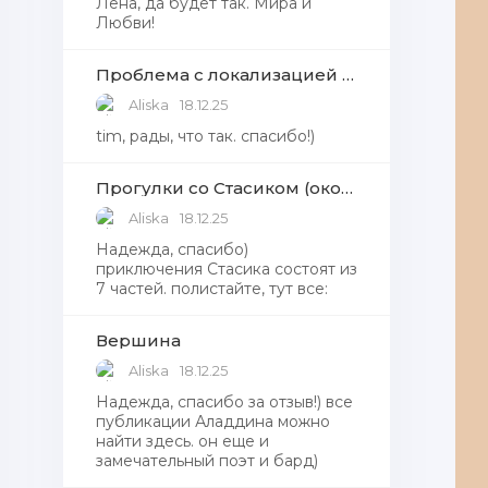
Лена, да будет так. Мира и
Любви!
Проблема с локализацией языков Windows Defender, Microsoft Store в Windows 11
Aliska
18.12.25
tim, рады, что так. спасибо!)
Прогулки со Стасиком (окончание)
Aliska
18.12.25
Надежда, спасибо)
приключения Стасика состоят из
7 частей. полистайте, тут все:
Вершина
Aliska
18.12.25
Надежда, cпасибо за отзыв!) все
публикации Аладдина можно
найти здесь. он еще и
замечательный поэт и бард)