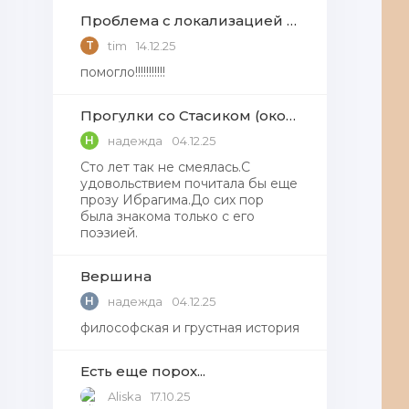
Проблема с локализацией языков Windows Defender, Microsoft Store в Windows 11
T
tim
14.12.25
помогло!!!!!!!!!!!
Прогулки со Стасиком (окончание)
Н
надежда
04.12.25
Сто лет так не смеялась.С
удовольствием почитала бы еще
прозу Ибрагима.До сих пор
была знакома только с его
поэзией.
Вершина
Н
надежда
04.12.25
философская и грустная история
Есть еще порох...
Aliska
17.10.25