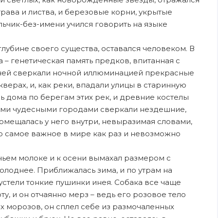
трава и листва, и березовые корни, укрытые
льчик-без-имени учился говорить на языке
 глубине своего существа, оставался человеком. В
 – генетическая память предков, впитанная с
а ней сверкали ночной иллюминацией прекрасные
верах, и, как реки, впадали улицы в старинную
 дома по берегам этих рек, и древние костелы
тими чудесными городами сверкали нездешние,
помещалась у него внутри, невыразимая словами,
то самое важное в мире как раз и невозможно
чьем молоке и к осени вымахал размером с
олоднее. Приближалась зима, и по утрам на
устели тонкие пушинки инея. Собака все чаще
ту, и он отчаянно мерз – ведь его розовое тело
х морозов, он сплел себе из размочаленных