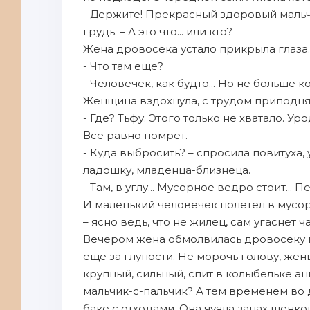
- Держите! Прекрасный здоровый мальч
грудь. – А это что... или кто?
Жена дровосека устало прикрыла глаза.
- Что там еще?
- Человечек, как будто... Но не больше к
Женщина вздохнула, с трудом приподня
- Где? Тьфу. Этого только не хватало. У
Все равно помрет.
- Куда выбросить? – спросила повитуха
ладошку, младенца-близнеца.
- Там, в углу... Мусорное ведро стоит... П
И маленький человечек полетел в мусор
– ясно ведь, что не жилец, сам угаснет 
Вечером жена обмолвилась дровосеку п
еще за глупости. Не морочь голову, женщ
крупный, сильный, спит в колыбельке ан
мальчик-с-пальчик? А тем временем во 
баке с отходами. Она чуяла запах щенк