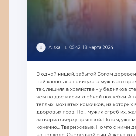
Aliska
05:42, 18 марта 2024
В одной нищей, забытой Богом деревен
ней хлопотала повитуха, а муж в это вр
так, лишняя в хозяйстве – у бедняков ст
чем по две миски хлебной похлебки. А т
теплых, мохнатых комочков, из которых
дворовых псов. Но... мужик сгреб их, ж
затворил сверху крышкой. Потом, уже ме
конечно... Твари живые. Но что с ними д
на подходе. Очередной сын. А жена хотел