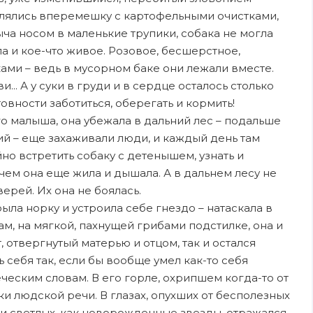
алялись вперемешку с картофельными очистками,
ыча носом в маленькие трупики, собака не могла
ла и кое-что живое. Розовое, бесшерстное,
ками – ведь в мусорном баке они лежали вместе.
... А у суки в груди и в сердце осталось столько
вности заботиться, оберегать и кормить!
о малыша, она убежала в дальний лес – подальше
ний – еще захаживали люди, и каждый день там
но встретить собаку с детенышем, узнать и
чем она еще жила и дышала. А в дальнем лесу не
ерей. Их она не боялась.
ла норку и устроила себе гнездо – натаскала в
Там, на мягкой, пахнущей грибами подстилке, она и
, отвергнутый матерью и отцом, так и остался
 себя так, если бы вообще умел как-то себя
еческим словам. В его горле, охрипшем когда-то от
уки людской речи. В глазах, опухших от бесполезных
х и светлых, как новорожденные звезды, отражался