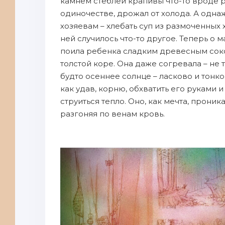
камнем стеблей крапивы что-то вроде р
одиночестве, дрожал от холода. А одна
хозяевам – хлебать суп из размоченных х
ней случилось что-то другое. Теперь о 
поила ребенка сладким древесным соко
толстой коре. Она даже согревала – не т
будто осеннее солнце – ласково и тонко
как удав, корню, обхватить его руками и
струиться тепло. Оно, как мечта, проник
разгоняя по венам кровь.