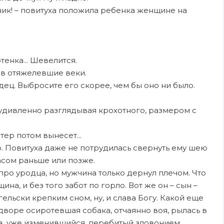
ик! – повитуха положила ребенка женщине на
отенка... Шевелится.
в отяжелевшие веки.
родец. Выбросите его скорее, чем бы оно ни было.
, удивленно разглядывая крохотного, размером с
етер потом вынесет...
. Повитуха даже не потрудилась свернуть ему шею
часом раньше или позже.
ро уродца, но мужчина только дернул плечом. Что
ина, и без того забот по горло. Вот же он – сын –
гельски крепким сном, ну, и слава Богу. Какой еще
дворе осиротевшая собака, отчаянно воя, рылась в
ов, уже изменившийся, перебитый зловонием