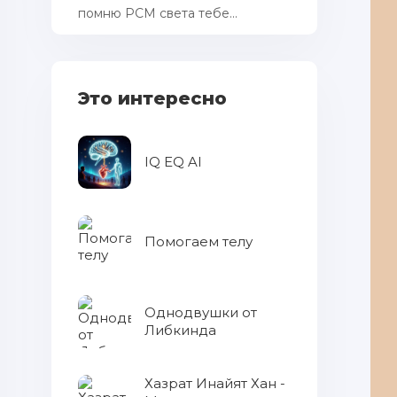
помню РСМ cвета тебе...
Это интересно
IQ EQ AI
Помогаем телу
Однодвушки от
Либкинда
Хазрат Инайят Хан -