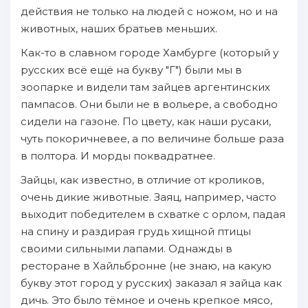
действия не только на людей с ножом, но и на
животных, наших братьев меньших.
Как-то в славном городе Хамбурге (который у
русских всё ещё на букву "Г") были мы в
зоопарке и видели там зайцев аргентинских
пампасов. Они были не в вольере, а свободно
сидели на газоне. По цвету, как наши русаки,
чуть покоричневее, а по величине больше раза
в полтора. И морды поквадратнее.
Зайцы, как известно, в отличие от кроликов,
очень дикие животные. Заяц, например, часто
выходит победителем в схватке с орлом, падая
на спину и раздирая грудь хищной птицы
своими сильными лапами. Однажды в
ресторане в Хайльбронне (не знаю, на какую
букву этот город у русских) заказал я зайца как
дичь. Это было тёмное и очень крепкое мясо,