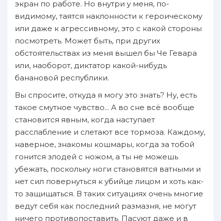
экран по работе. Но внутри у меня, по-
видимому, таятся наклонности к героическому
или даже к агрессивному, это с какой стороны
посмотреть. Может быть, при других
обстоятельствах из меня вышел бы Че Гевара
или, наоборот, диктатор какой-нибудь
банановой республики.
Вы спросите, откуда я могу это знать? Ну, есть
такое смутное чувство... А во сне всё вообще
становится явным, когда наступает
расслабление и слетают все тормоза. Каждому,
наверное, знакомы кошмары, когда за тобой
гонится злодей с ножом, а ты не можешь
убежать, поскольку ноги становятся ватными и
нет сил повернуться к убийце лицом и хоть как-
то защищаться. В таких ситуациях очень многие
ведут себя как последний размазня, не могут
ничего противопоставить. Пасуют даже и в