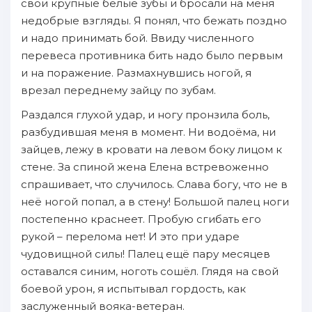
свои крупные белые зубы и бросали на меня
недобрые взгляды. Я понял, что бежать поздно
и надо принимать бой. Ввиду численного
перевеса противника бить надо было первым
и на поражение. Размахнувшись ногой, я
врезал переднему зайцу по зубам.
Раздался глухой удар, и ногу пронзила боль,
разбудившая меня в момент. Ни водоёма, ни
зайцев, лежу в кровати на левом боку лицом к
стене. За спиной жена Елена встревоженно
спрашивает, что случилось. Слава богу, что не в
неё ногой попал, а в стену! Большой палец ноги
постепенно краснеет. Пробую сгибать его
рукой – перелома нет! И это при ударе
чудовищной силы! Палец ещё пару месяцев
оставался синим, ноготь сошёл. Глядя на свой
боевой урон, я испытывал гордость, как
заслуженный вояка-ветеран.