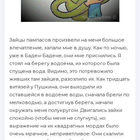
Зайцы пампасов произвели на меня большое
впечатление, запали мне в душу. Как-то ночью,
уже в Баден-Бадене, они мне приснились. Я
стоял на берегу водоёма, из которого была
спущена вода. Видимо, это потревожило
живших там зайцев, разозлило их. Как тридцать
витязей у Пушкина, они выходили из
оставшейся в водоёме воды, сначала брели по
мелководью, а достигнув берега, начали
окружать меня полукругом. Двигались зайки
спокойно (чтобы меня не спугнуть), но
выражение на их квадратных мордах было
очень мрачное, неприветливое. Они скалили