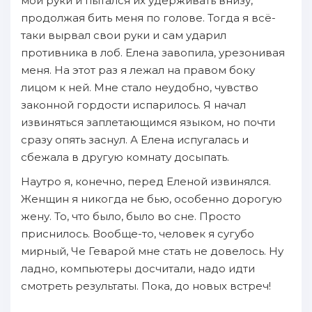
мои руки и пытался их удерживать внизу,
продолжая бить меня по голове. Тогда я всё-
таки вырвал свои руки и сам ударил
противника в лоб. Елена завопила, урезонивая
меня. На этот раз я лежал на правом боку
лицом к ней. Мне стало неудобно, чувство
законной гордости испарилось. Я начал
извиняться заплетающимся языком, но почти
сразу опять заснул. А Елена испугалась и
сбежала в другую комнату досыпать.
Наутро я, конечно, перед Еленой извинялся.
Женщин я никогда не бью, особенно дорогую
жену. То, что было, было во сне. Просто
приснилось. Вообще-то, человек я сугубо
мирный, Че Геварой мне стать не довелось. Ну
ладно, компьютеры досчитали, надо идти
смотреть результаты. Пока, до новых встреч!