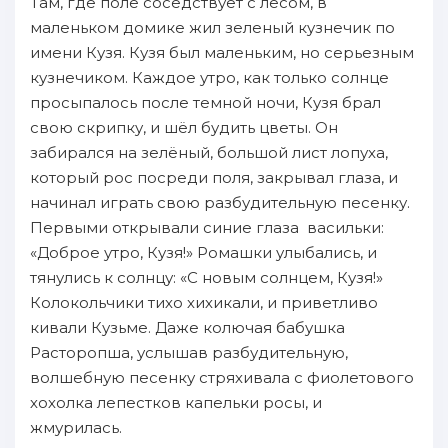
Там, где поле соседствует с лесом, в
маленьком домике жил зеленый кузнечик по
имени Кузя. Кузя был маленьким, но серьезным
кузнечиком. Каждое утро, как только солнце
просыпалось после темной ночи, Кузя брал
свою скрипку, и шёл будить цветы. Он
забирался на зелёный, большой лист лопуха,
который рос посреди поля, закрывал глаза, и
начинал играть свою разбудительную песенку.
Первыми открывали синие глаза васильки:
«Доброе утро, Кузя!» Ромашки улыбались, и
тянулись к солнцу: «С новым солнцем, Кузя!»
Колокольчики тихо хихикали, и приветливо
кивали Кузьме. Даже колючая бабушка
Расторопша, услышав разбудительную,
волшебную песенку стряхивала с фиолетового
хохолка лепестков капельки росы, и
жмурилась.