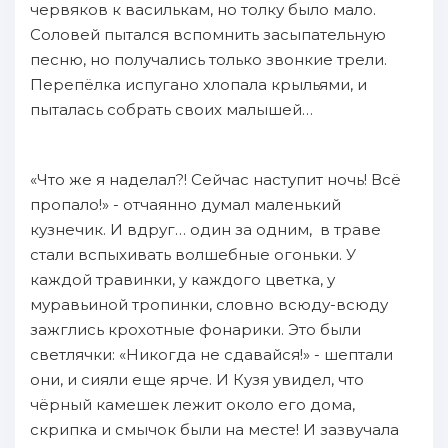
червяков к василькам, но толку было мало.
Соловей пытался вспомнить засыпательную
песню, но получались только звонкие трели.
Перепёлка испугано хлопала крыльями, и
пыталась собрать своих малышей…
«Что же я наделал?! Сейчас наступит ночь! Всё
пропало!» - отчаянно думал маленький
кузнечик. И вдруг… один за одним, в траве
стали вспыхивать волшебные огоньки. У
каждой травинки, у каждого цветка, у
муравьиной тропинки, словно всюду-всюду
зажглись крохотные фонарики. Это были
светлячки: «Никогда не сдавайся!» - шептали
они, и сияли еще ярче. И Кузя увидел, что
чёрный камешек лежит около его дома,
скрипка и смычок были на месте! И зазвучала