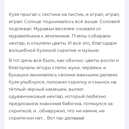
Кузя прыгал с листика на листик, и играл, играл,
играл. Солнце поднималось всё выше. Соловей
подпевал. Муравьи веселее сновали от
муравейника к землянике. Пчёлы собирали
нектар, и опыляли цветы. И всё это, благодаря
волшебной Кузиной скрипке и музыке.
В тот день всё было, как обычно: цветы росли и
благоухали, ягоды спели, жуки, червяки, и
букашки занимались своими важными делами.
Кузя улыбнулся, положил скрипку и смычок на
тёплый чёрный камешек, выпил
одуванчиковый нектар, который любезно
предложила знакомая бабочка, потянулся за
скрипкой, и…обнаружил, что ни камня, ни
скрипочки нет… Вот так делаааа!