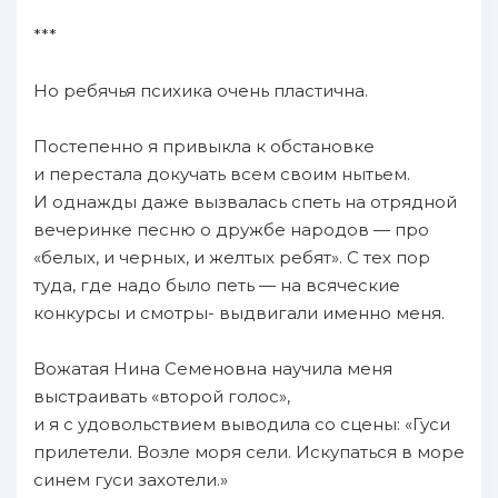
***
Но ребячья психика очень пластична.
Постепенно я привыкла к обстановке
и перестала докучать всем своим нытьем.
И однажды даже вызвалась спеть на отрядной
вечеринке песню о дружбе народов — про
«белых, и черных, и желтых ребят». С тех пор
туда, где надо было петь — на всяческие
конкурсы и смотры- выдвигали именно меня.
Вожатая Нина Семеновна научила меня
выстраивать «второй голос»,
и я с удовольствием выводила со сцены: «Гуси
прилетели. Возле моря сели. Искупаться в море
синем гуси захотели.»