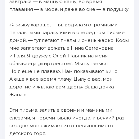
завтрака — в манную кашу, во время
плавания — в море, и даже во сне — в подушку.
«Я жыву харашо, — выводила я огромными
печальными каракулями в очередном письме
домой, — тут летают пчелы и очень жарко. Косы
мне заплетают вожатые Нина Семеновна
и Галя. Я дружу с Олей. Павлик на меня
обзываеца „жиртрестом“. Мы купаемся.
Но я еще не плаваю. Нам показывают кино.
А еще я все время плачу. Цылую вас, мои
дорогие и жылаю вам щастья.Ваша дочка
Жана.»
Эти письма, залитые своими и мамиными
слезами, я перечитываю иногда, и всякий раз
сердце мое сжимается от невыносимого
детского горя.