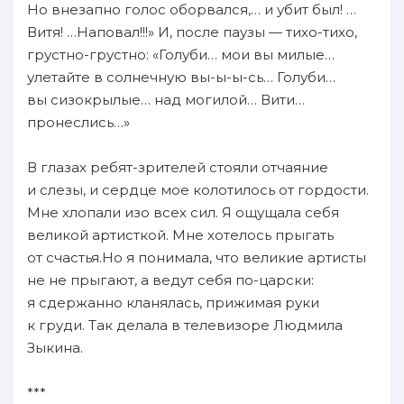
Но внезапно голос оборвался,… и убит был! …
Витя! …Наповал!!!» И, после паузы — тихо-тихо,
грустно-грустно: «Голуби… мои вы милые…
улетайте в солнечную вы-ы-ы-сь… Голуби…
вы сизокрылые… над могилой… Вити…
пронеслись…»
В глазах ребят-зрителей стояли отчаяние
и слезы, и сердце мое колотилось от гордости.
Мне хлопали изо всех сил. Я ощущала себя
великой артисткой. Мне хотелось прыгать
от счастья.Но я понимала, что великие артисты
не не прыгают, а ведут себя по-царски:
я сдержанно кланялась, прижимая руки
к груди. Так делала в телевизоре Людмила
Зыкина.
***