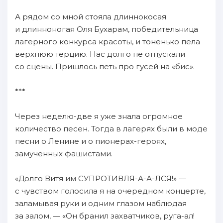
А рядом со мной стояла длиннокосая
и длинноногая Оля Бухарам, победительница
лагерного конкурса красоты, и тоненько пела
верхнюю терцию. Нас долго не отпускали
со сцены. Пришлось петь про гусей на «бис».
***
Через неделю-две я уже знала огромное
количество песен. Тогда в лагерях были в моде
песни о Ленине и о пионерах-героях,
замученных фашистами.
«Долго Витя им СУПРОТИВЛЯ-А-А-ЛСЯ!» —
с чувством голосила я на очередном концерте,
заламывая руки и одним глазом наблюдая
за залом, — «Он бранил захватчиков, руга-ал!