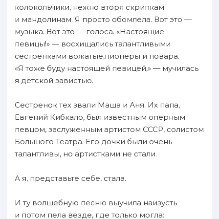
колокольчики, нежно вторя скрипкам
и мандолинам. Я просто обомлела. Вот это —
музыка. Вот это — голоса. «Настоящие
певицы!» — восхищались талантливыми
сестренками вожатые,пионеры и повара.
«Я тоже буду настоящей певицей,» — мучилась
я детской завистью.
Сестренок тех звали Маша и Аня. Их папа,
Евгений Кибкало, был известным оперным
певцом, заслуженным артистом СССР, солистом
Большого Театра. Его дочки были очень
талантливы, но артистками не стали.
А я, представьте себе, стала.
И ту волшебную песню выучила наизусть
и потом пела везде, где только могла: