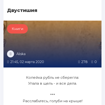
Двустишия
Книги
Aliska
21:45, 02 марта 2020
278
0
Копейка рубль не сберегла:
Упала в щель - и все дела.
***
Расслабьтесь, голуби на крыше!